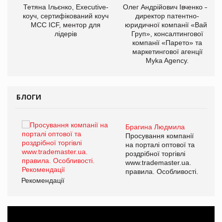
,
Тетяна Ільєнко, Executive-
Олег Андрійович Івченко —
ОВ
коуч, сертифікований коуч
директор патентно-
МСС ICF, ментор для
юридичної компанії «Вайз
лідерів
Груп», консалтингової
компанії «Парето» та
маркетингової агенції
Myka Agency.
БЛОГИ
Брагина Людмила
Просування компанії
на порталі оптової та
роздрібної торгівлі
www.trademaster.ua.
правила. Особливості.
Рекомендації
Ре