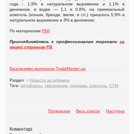
года - 1,9% в натуральном выражении и 1,1% в
денежном, в водке — 1,1 и 0,8%, на премиальный
алкоголь (коньяк, бренди, виски, и т.п.) пришлось 5,9% в
натуральном выражении и 3% в денежном.
По материалам
РБК
Присоединяйтесь к профессионалам торговли
на
нашей странице FB
Ексклюзивні матеріали TradeMaster.ua
Раздел:
>
Новости за рубежем
Теги:
ритейлеры
,
увеличение
,
продажи
,
алкоголь
,
СТМ
Попередня
Весь список
Наступна
Коментарі