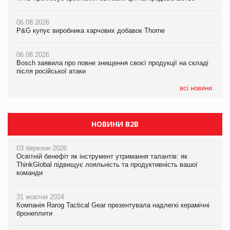
06.08.2026
06.08.2026
06.08.2026
P&G купує виробника харчових добавок Thorne
P&G купує виробника харчових добавок Thorne
P&G купує виробника харчових добавок Thorne
06.08.2026
06.08.2026
06.08.2026
Bosch заявила про повне знищення своєї продукції на складі
Bosch заявила про повне знищення своєї продукції на складі
Bosch заявила про повне знищення своєї продукції на складі
після російської атаки
після російської атаки
після російської атаки
всі новини
НОВИНИ B2B
03 березня 2026
Освітній бенефіт як інструмент утримання талантів: як
ThinkGlobal підвищує лояльність та продуктивність вашої
команди
31 жовтня 2024
Компанія Rarog Tactical Gear презентувала надлегкі керамічні
бронеплити