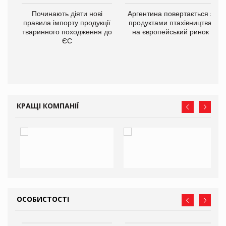
в
Починають діяти нові
Аргентина повертається з
правила імпорту продукції
продуктами птахівництва
тваринного походження до
на європейський ринок
О:
ЄС
КРАЩІ КОМПАНІЇ
ОСОБИСТОСТІ