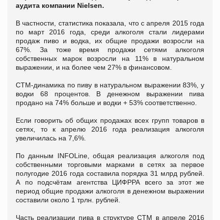
аудита компании Nielsen.
В частности, статистика показала, что с апреля 2015 года
по март 2016 года, среди алкоголя стали лидерами
продаж пиво и водка, их общие продажи возросли на
67%. За тоже время продажи сетями алкоголя
собственных марок возросли на 11% в натуральном
выражении, и на более чем 27% в финансовом.
СТМ-динамика по пиву в натуральном выражении 83%, у
водки 68 процентов. В денежном выражении пива
продано на 74% больше и водки + 53% соответственно.
Если говорить об общих продажах всех групп товаров в
сетях, то к апрелю 2016 года реализация алкоголя
увеличилась на 7,6%.
По данным INFOLine, общая реализация алкоголя под
собственными торговыми марками в сетях за первое
полугодие 2016 года составила порядка 31 млрд рублей.
А по подсчётам агентства ЦИФРРА всего за этот же
период общие продажи алкоголя в денежном выражении
составили около 1 трлн. рублей.
Часть реализации пива в структуре СТМ в апреле 2016