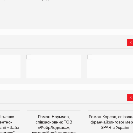
 Івченко —
Роман Наумчев,
Роман Корсак, співвла
ентно-
співзасновник ТОВ
франчайзингової мер
нії «Вайз
«ФейрЛоджикс»,
SPAR в Україні
тингової
комерційний директор