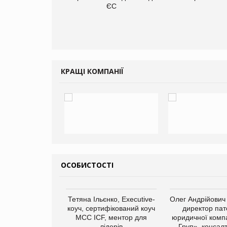
ce store КОЛО:
ЄС
ана компанія
ватиме 374
газини
КРАЩІ КОМПАНІЇ
ОСОБИСТОСТІ
арас Ігорович,
Тетяна Ільєнко, Executive-
Олег Андрійович
иробництва ТОВ
коуч, сертифікований коуч
директор пат
Герчак"
МСС ICF, ментор для
юридичної компа
лідерів
Груп», консал