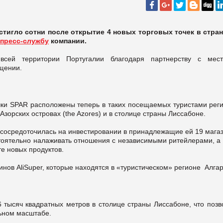
стигло сотни после открытие 4 новых торговых точек в стран
пресс-службу
компании.
всей территории Португалии благодаря партнерству с мес
щении.
очки SPAR расположены теперь в таких посещаемых туристами реги
 Азорских островах (the Azores) и в столице страны Лиссабоне.
 сосредоточилась на инвестировании в принадлежащие ей 19 магаз
стоятельно налаживать отношения с независимыми ритейлерами, а
е новых продуктов.
инов AliSuper, которые находятся в «туристическом» регионе Алгар
 тысяч квадратных метров в столице страны Лиссабоне, что позв
ьном масштабе.