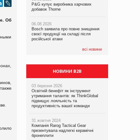
P&G купує виробника харчових
P&G купує виробника харчових
P&G купує виробника харчових
добавок Thorne
добавок Thorne
добавок Thorne
е. Об
06.08.2026
06.08.2026
06.08.2026
Bosch заявила про повне знищення
Bosch заявила про повне знищення
Bosch заявила про повне знищення
своєї продукції на складі після
своєї продукції на складі після
своєї продукції на складі після
тными
російської атаки
російської атаки
російської атаки
всі новини
онах,
НОВИНИ B2B
инов,
03 березня 2026
 также
Освітній бенефіт як інструмент
утримання талантів: як ThinkGlobal
підвищує лояльність та
ве.
продуктивність вашої команди
31 жовтня 2024
Компанія Rarog Tactical Gear
олило
презентувала надлегкі керамічні
бронеплити