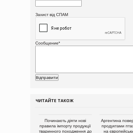
Захист від СПАМ
Сообщение
*
ЧИТАЙТЕ ТАКОЖ
упермаркетів
Починають діяти нові
Аргентина повер
упує мережу
правила імпорту продукції
продуктами пта
нів формату
тваринного походження до
на європейськ