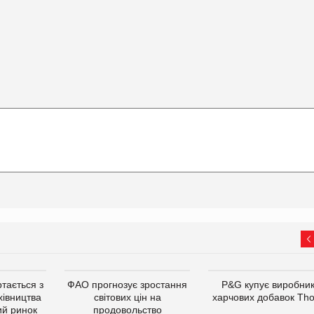
тається з
ФАО прогнозує зростання
P&G купує виробни
хівництва
світових цін на
харчових добавок Th
ий ринок
продовольство