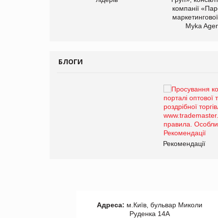
компанії «Пар
маркетингової
Myka Agen
БЛОГИ
Брагина Людмила
Просування компанії на
порталі оптової та
роздрібної торгівлі
www.trademaster.ua.
правила. Особливості.
ії
Рекомендації
Адреса:
м.Київ, бульвар Миколи
Руденка 14А