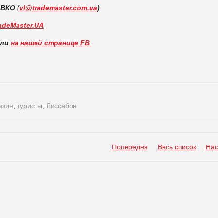
ВКО (
vl@trademaster.com.ua
)
adeMaster.UA
вли
на нашей странице FB
азин
,
туристы
,
Лиссабон
Попередня
Весь список
Нас