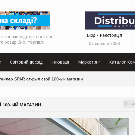
Вхід
Реєстрація
л топ-менеджерів оптової
та роздрібної торгівлі
07 серпня 2026
к
Світовий досвід
Інновації
Маркетинг
Каталог Ком
тейлер SPAR открыл свой 100-ый магазин
11 ли
Й 100-ЫЙ МАГАЗИН