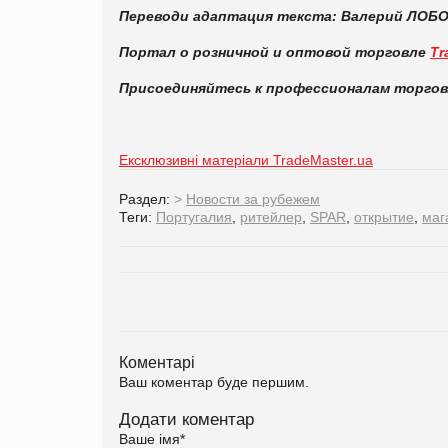
Перевод
и адаптация текста: Валерий ЛОБО
Портал о розничной и оптовой торговле
Tr
Присоединяйтесь к профессионалам торго
Ексклюзивні матеріали TradeMaster.ua
Раздел:
>
Новости за рубежем
Теги:
Португалия
,
ритейлер
,
SPAR
,
открытие
,
маг
Коментарі
Ваш коментар буде першим.
Додати коментар
Ваше імя
*