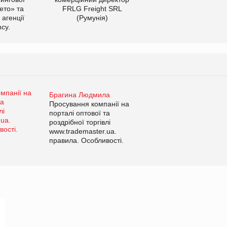
ето» та
FRLG Freight SRL
 агенції
(Румунія)
cy.
Брагина Людмила
Просування компанії на
порталі оптової та
роздрібної торгівлі
www.trademaster.ua.
правила. Особливості.
Рекомендації