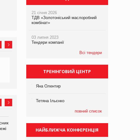
атаки
expert від власної ТМ
Varto!
21 січня 2026
ТДВ «Золотоніський маслоробний
комбінат»
03 липня 2023
Тендери компанії
Всі тендери
ТРЕНІНГОВИЙ ЦЕНТР
Яна Олентир
Тетяна Ільєнко
повний список
сник
Олексій Логачов-Михайлов
Яна Сараніна, директор
ежі
Файно маркет Директор
компанії «УкраМарин»
НАЙБЛИЖЧА КОНФЕРЕНЦІЯ
департаменту з
виробництва