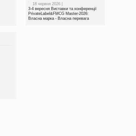
18 червня 2026 |
3-4 вересня Виставки та конференції
PrivateLabel&FMCG Master-2026:
Власна марка - Власна перевага
Брагина Людмила
Просування компанії на
порталі оптової та
роздрібної торгівлі
www.trademaster.ua.
правила. Особливості.