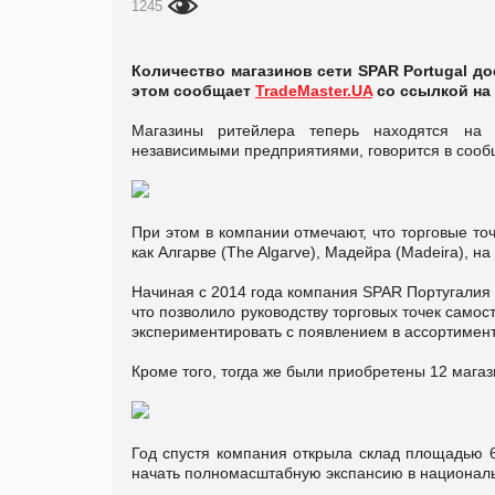
1245
Количество магазинов сети SPAR Portugal до
этом сообщает
TradeMaster.UA
со ссылкой на
Магазины ритейлера теперь находятся на 
независимыми предприятиями, говорится в сооб
При этом в компании отмечают, что торговые т
как Алгарве (The Algarve), Мадейра (Madeira), на
Начиная с 2014 года компания SPAR Португалия
что позволило руководству торговых точек само
экспериментировать с появлением в ассортимент
Кроме того, тогда же были приобретены 12 магаз
Год спустя компания открыла склад площадью 6
начать полномасштабную экспансию в национал