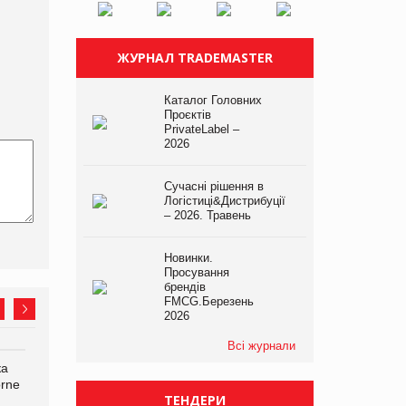
ЖУРНАЛ TRADEMASTER
Каталог Головних
Проєктів
PrivateLabel –
2026
Сучасні рішення в
Логістиці&Дистрибуції
– 2026. Травень
Новинки.
Просування
брендів
FMCG.Березень
2026
Всі журнали
ка
Bosch заявила про повне
Смачна новинка для
orne
знищення своєї продукції
хвостатих: у VARUS
ТЕНДЕРИ
на складі після російської
з’явилися паучі Varto Paw