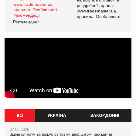
а
на порталі оптової та
роздрібної торгівлі
www.trademaster.ua.
і.
правила. Особливості.
Рекомендації
Ре
ВСІ
УКРАЇНА
ЗАКОРДОННІ
07.08.2026
07.08.2026
07.08.2026
Зміна клімату загрожує світовим дефіцитом чаю матча
Зміна клімату загрожує світовим дефіцитом чаю матча
Зміна клімату загрожує світовим дефіцитом чаю матча