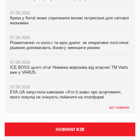
07.08.2026
07.08.2026
07.08.2026
Криза у Китаї може спричинити великі потрясіння для світової
Криза у Китаї може спричинити великі потрясіння для світової
Криза у Китаї може спричинити великі потрясіння для світової
економіки
економіки
економіки
07.08.2026
07.08.2026
07.08.2026
Розмитнення «з коліс» та крос-докінг: як оперативні логістичні
Kraft Heinz скоротила збиток у першому півріччі
Kraft Heinz скоротила збиток у першому півріччі
рішення допомагають бізнесу зменшити ризики
07.08.2026
07.08.2026
07.08.2026
Продажі Hugo Boss впали на 9%
Продажі Hugo Boss впали на 9%
ICE BOSS цього літа! Новинка морозива від власної ТМ Varto
вже у VARUS
07.08.2026
07.08.2026
Франція заборонила рекламні дзвінки без згоди клієнтів
Франція заборонила рекламні дзвінки без згоди клієнтів
07.08.2026
EVA.UA запустила кампанію «Хто б знав» про асортимент,
якого покупці не очікують побачити на платформі
всі новини
НОВИНИ B2B