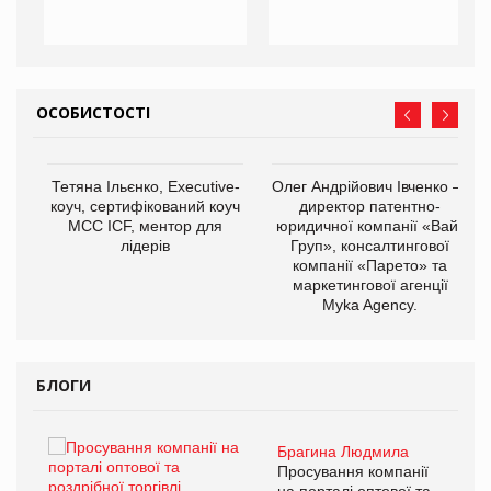
ОСОБИСТОСТІ
,
Тетяна Ільєнко, Executive-
Олег Андрійович Івченко —
ОВ
коуч, сертифікований коуч
директор патентно-
МСС ICF, ментор для
юридичної компанії «Вайз
лідерів
Груп», консалтингової
компанії «Парето» та
маркетингової агенції
Myka Agency.
БЛОГИ
Брагина Людмила
ї
Просування компанії