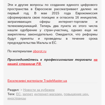
Эти и другие вопросы по созданию единого цифрового
пространства в Евросоюзе рассматривают далеко не
первый год. В мае 2015 года Еврокомиссия
сформировала свою поизцию и огласила 16 инициатив,
затрагивающих сферы интернет-торговли и
телекоммуникаций. Теперь два пункта из этого числа
нашли одобрение у стран-участниц, однако еще не
закреплены законодательно. Ожидается, что реформы
будут приняты и проведены в течение срока
председательства Мальты в ЕС.
По материалам
oborot.ru
Присоединяйтесь к профессионалам торговли
на
нашей странице FB
Ексклюзивні матеріали TradeMaster.ua
Раздел:
>
Новости за рубежем
Теги:
ЕС
,
запрет
,
интернет-магазин
,
повышение цен
,
иностранцы