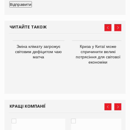
ЧИТАЙТЕ ТАКОЖ
Зміна клімату загрожує
Криза у Китаї може
ne
світовим дефіцитом чаю
спричинити великі
матча
потрясіння для світової
економіки
КРАЩІ КОМПАНІЇ