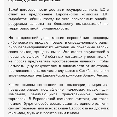
страны, где они не работают.
Такой договоренности достигли государства-члены ЕС в
ответ на предложение Европейской комиссии (ЕК)
выработать общий взгляд на устанавливаемые онлайн-
ресурсами запреты на блокировку пользователей по
территориальной принадлежности.
На сегодняшний день многие европейские продавцы
либо вовсе не продают товары в определенные страны,
либо перенаправляют их жителей на локальные версии
своих сайтов, где цены выше. Это ставит покупателей в
неравные условия. "В обычных магазинах у посетителей
не просят предъявлять удостоверение личности, чтобы
называть цену покупателям в зависимости от их страны
проживания, но такое часто случается в Сети", – пояснил
вице-председатель Европейской комиссии Андрус Ансип.
Кроме отмены сегрегации по геолокации, инициатива
предусматривает послабление налоговых правил для
компаний, занимающихся трансграничной онлайн-
торговлей. В Европейской комиссии считают, что такая
позиция будет способствовать развитию единого рынка и
снимет барьеры для всех граждан Евросоюза на доступ к
фильмам, музыке и электронным книгам.