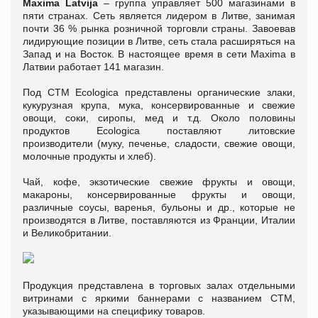
Maxima Latvija
– группа управляет 500 магазинами в
пяти странах. Сеть является лидером в Литве, занимая
почти 36 % рынка розничной торговли страны. Завоевав
лидирующие позиции в Литве, сеть стала расширяться на
Запад и на Восток. В настоящее время в сети Maxima в
Латвии работает 141 магазин.
Под СТМ Ecologica представлены органические злаки,
кукурузная крупа, мука, консервированные и свежие
овощи, соки, сиропы, мед и т.д. Около половины
продуктов Ecologica поставляют литовские
производители (муку, печенье, сладости, свежие овощи,
молочные продукты и хлеб).
Чай, кофе, экзотические свежие фрукты и овощи,
макароны, консервированные фрукты и овощи,
различные соусы, варенья, бульоны и др., которые не
производятся в Литве, поставляются из Франции, Италии
и Великобритании.
Продукция представлена в торговых залах отдельными
витринами с яркими баннерами с названием СТМ,
указывающими на специфику товаров.