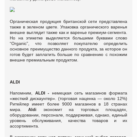
Органическая продукция британской сети представлена
также в зеленом цвете. Упаковка органического варенья
внешне выглядит также как и варенье премиум-сегмента.
Но на этикетке выделяется большими буквами слово
“Organic”, что позволяет покупателю определить
основное преимущество данного продукта, за которое он
готов будет заплатить больше по сравнению с похожим
внешне премиальным продуктом.
ALDI
Напомним,
ALDI -
немецкая сеть магазинов формата
«жесткий дискаунтер». (торговая наценка — около 12%)
Ритейлер имеет более 9000 магазинов в 18 странах
мира.
Aldi
экономит на торговых площадях,
оборудовании, персонале, поддерживая, однако, единый
уровень обслуживания, качества товаров и их
ассортимента.
В магазинах сети нет витрин, меньший выбор товаров.