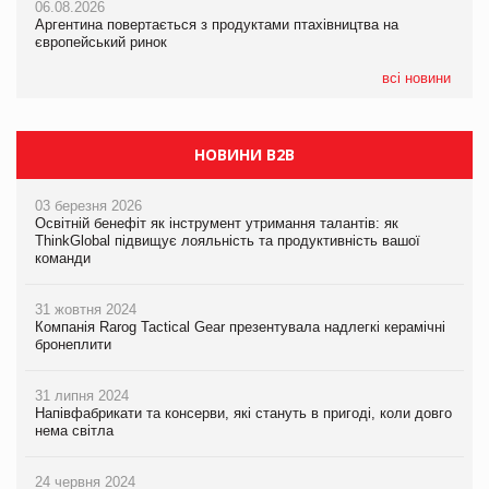
06.08.2026
06.08.2026
Смачне поповнення дитячого меню: у VARUS з’явилися
Аргентина повертається з продуктами птахівництва на
Аргентина повертається з продуктами птахівництва на
новинки від ТМ ТОКЕРИ
європейський ринок
європейський ринок
05.08.2026
всі новини
Сергій Лісунов про заморожені хлібобулочні вироби на
PrivateLabel&FMCG Master 2026
НОВИНИ B2B
03 березня 2026
Освітній бенефіт як інструмент утримання талантів: як
ThinkGlobal підвищує лояльність та продуктивність вашої
команди
31 жовтня 2024
Компанія Rarog Tactical Gear презентувала надлегкі керамічні
бронеплити
31 липня 2024
Напівфабрикати та консерви, які стануть в пригоді, коли довго
нема світла
24 червня 2024