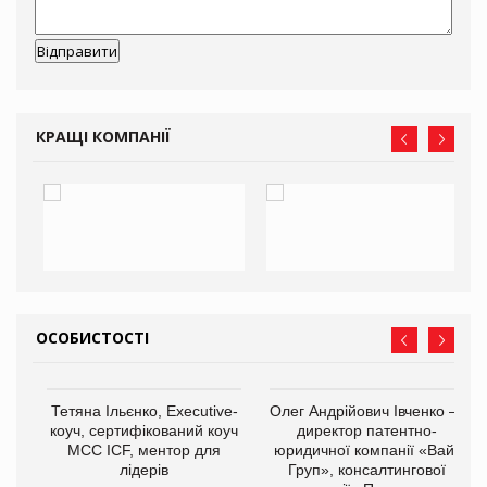
КРАЩІ КОМПАНІЇ
ОСОБИСТОСТІ
,
Тетяна Ільєнко, Executive-
Олег Андрійович Івченко —
ОВ
коуч, сертифікований коуч
директор патентно-
МСС ICF, ментор для
юридичної компанії «Вайз
лідерів
Груп», консалтингової