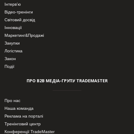
Інтерв’ю
Відео-тренінги
Світовий досвід
Інновації
Маркетинг&Продажі
Закупки
Логістика
Закон
Події
ПРО В2В МЕДІА-ГРУПУ TRADEMASTER
Про нас
Наша команда
Реклама на порталі
Тренінговий центр
Конференції TradeMaster