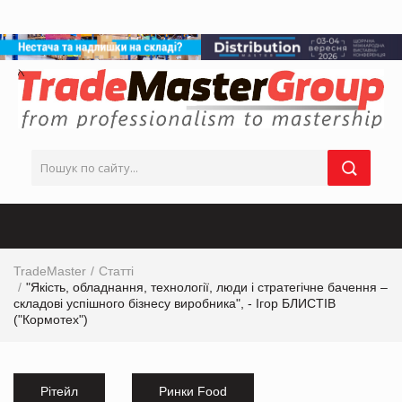
TradeMaster
Статті
"Якість, обладнання, технології, люди і стратегічне бачення –
складові успішного бізнесу виробника", - Ігор БЛИСТІВ
("Кормотех")
Рітейл
Ринки Food