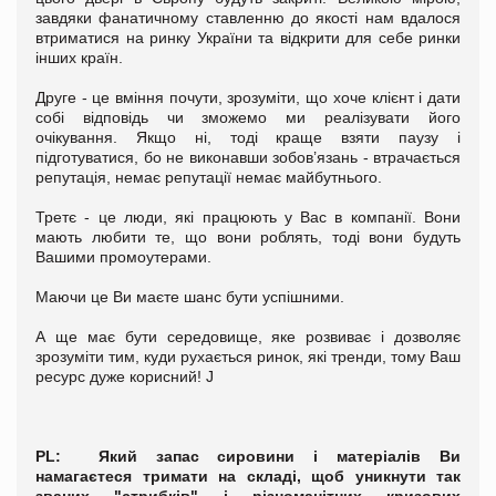
завдяки фанатичному ставленню до якості нам вдалося
втриматися на ринку України та відкрити для себе ринки
інших країн.
Друге - це вміння почути, зрозуміти, що хоче клієнт і дати
собі відповідь чи зможемо ми реалізувати його
очікування. Якщо ні, тоді краще взяти паузу і
підготуватися, бо не виконавши зобов’язань - втрачається
репутація, немає репутації немає майбутнього.
Третє - це люди, які працюють у Вас в компанії. Вони
мають любити те, що вони роблять, тоді вони будуть
Вашими промоутерами.
Маючи це Ви маєте шанс бути успішними.
А ще має бути середовище, яке розвиває і дозволяє
зрозуміти тим, куди рухається ринок, які тренди, тому Ваш
ресурс дуже корисний! J
PL
: Який запас сировини і матеріалів Ви
намагаєтеся тримати на складі, щоб уникнути так
званих "стрибків" і різноманітних кризових