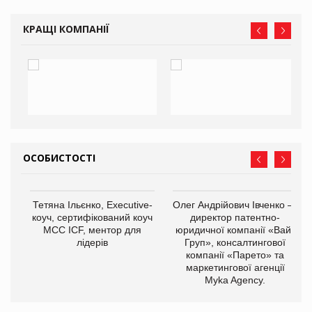
КРАЩІ КОМПАНІЇ
ОСОБИСТОСТІ
,
Тетяна Ільєнко, Executive-
Олег Андрійович Івченко —
ОВ
коуч, сертифікований коуч
директор патентно-
МСС ICF, ментор для
юридичної компанії «Вайз
лідерів
Груп», консалтингової
компанії «Парето» та
маркетингової агенції
Myka Agency.