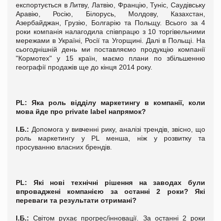
експортується в Литву, Латвію, Францію, Туніс, Саудівську
Аравію, Росію, Білорусь, Молдову, Казахстан,
Азербайджан, Грузію, Болгарію та Польщу. Всього за 4
роки компанія налагодила співпрацю з 10 торгівельними
мережами в Україні, Росії та Угорщині. Далі в Польщі. На
сьогоднішній день ми поставляємо продукцію компанії
"Кормотех" у 15 країн, маємо плани по збільшенню
географії продажів ще до кінця 2014 року.
PL
: Яка роль відділу маркетингу в компанії, коли
мова йде про private label напрямок?
І.Б.:
Допомога у вивченні рику, аналізі трендів, звісно, що
роль маркетингу у PL менша, ніж у розвитку та
просуванню власних брендів.
PL
: Які нові технічні рішення на заводах були
впроваджені компанією за останні 2 роки? Які
переваги та результати отримані?
І.Б.:
Світом рухає прогрес/інновації. За останні 2 роки