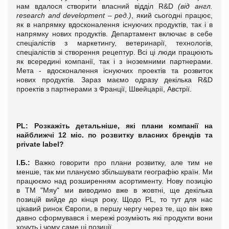
нам вдалося створити власний відділ R&D
(від англ.
research and development – ред.)
, який сьогодні працює,
як в напрямку вдосконалення існуючих продуктів, так і в
напрямку нових продуктів. Департамент включає в себе
спеціалістів з маркетингу, ветеринарії, технологів,
спеціалістів зі створення рецептур. Всі ці люди працюють
як всередині компанії, так і з іноземними партнерами.
Мета - вдосконалення існуючих проектів та розвиток
нових продуктів. Зараз маємо одразу декілька R&D
проектів з партнерами з Франції, Швейцарії, Австрії.
PL
: Розкажіть детальніше, які плани компанії на
найближчі 12 міс. по розвитку власних брендів та
private label?
І.Б.:
Важко говорити про плани розвитку, але тим не
менше, так ми плануємо збільшувати географію країн. Ми
працюємо над розширенням асортименту. Нову позицію
в ТМ "Мяу" ми виводимо вже в жовтні, ще декілька
позицій вийде до кінця року. Щодо PL, то тут для нас
цікавий ринок Європи, в першу чергу через те, що він вже
давно сформувався і мережі розуміють які продукти вони
хочуть і чому саме ці позиції.