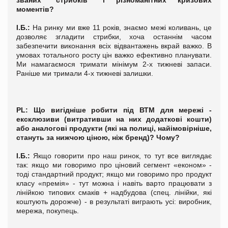
моментів?
І.Б.:
На ринку ми вже 11 років, знаємо межі коливань, це
дозволяє згладити стрибки, хоча останнім часом
забезпечити виконання всіх відвантажень вкрай важко. В
умовах тотального росту цін важко ефективно планувати.
Ми намагаємося тримати мінімум 2-х тижневі запаси.
Раніше ми тримали 4-х тижневі залишки.
PL
: Що вигідніше робити під ВТМ для мережі -
ексклюзиви (витративши на них додаткові кошти)
або аналогові продукти (які на полиці, найімовірніше,
стануть за нижчою ціною, ніж бренд)? Чому?
І.Б.:
Якщо говорити про наш ринок, то тут все виглядає
так: якщо ми говоримо про ціновий сегмент «економ» -
тоді стандартний продукт; якщо ми говоримо про продукт
класу «премія» - тут можна і навіть варто працювати з
лінійкою типових смаків + надбудова (спец. лінійки, які
коштують дорожче) - в результаті виграють усі: виробник,
мережа, покупець.