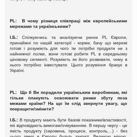
PL
: В чому різниця співпраці між європейськими
мережами та українськими?
І.Б.:
Спілкуючись та аналізуючи ринок PL Європи,
принаймні по нашій категорії - корми, бачу що мережі
готові і розуміють для чого їм потрібні продукти не з
найнижчої полки, вони готові робити PL в середньому
ціновому сегменті. Розуміють як його розвивати, чому в
нього потрібно інвестувати. Цього розуміння бракує в
Україні.
PL
: Що б Ви порадили українським виробникам, які
тільки планують освоювати ринки збуту поза
межами країни? На що їм слід звернути увагу, що
покращити/змінити?
І.Б.:
В продукту мають бути базові показники/властивості,
які відповідають вимогам/очікуванням. В першу чергу - це
якість продукту (сировина, процеси, контроль,...) - без
цього двері в Європу будуть закриті. Великою мірою,