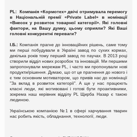
PL
: Компанія «Кормотех» двічі отримувала перемогу
в Національній премії «Private Label» в номінації
«Внесок у розвиток товарної категорії». Які головні
фактори, на Вашу думку, цьому сприяли? Які Ваші
головні конкурентні переваги?
І.Б.:
Компанія прагне до інноваційних рішень, саме тому
ми перші побудували в Україні завод по сухих кормах,
декілька років тому перший завод по паучах. В 2013 році
створили відділ нових розробок та інновацій. Ми першими
запропонували мережам PL, і часто ми пропонували нові
продукти/рішення. Думаю, що от це прагнення до нового і
є тим основним мотиватором, що привів нас до номінації
"За вклад в розвиток категорії". А ще у нас працюють
класні люди, які мотивовані і готові бути проактивними,
зокрема наш керівник відділу PL Щирба Назар є такою
людиною.
Українською компанією №1 в сфері харчування тварин
нас робить якість, обладнання, технології, люди.