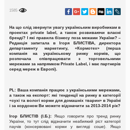
1585
На що слід звернути увагу українським виробникам в
проектах
private
label
, а також розвиваючи власні
бренді? І які правила бізнесу поза межами України? –
Редакція запитала в Ігоря БЛИСТІВА, директора
департаменту маркетингу, «Кормотех» (перша
компанія на українському ринку кормів, що
розпочала співпрацювати з торговельними
мережами за напрямком Private Label, і має партнерів
серед мереж в Европі).
PL
:
Ваша компанія працює з українськими мережами,
а також на експорт: які тенденції на ринку в категорії
«сухі та вологі корми для домашніх тварин» в Україні
і за кордоном Ви можете відзначити за 2013-2014 рік?
Ігор БЛИСТІВ (І.Б.):
Якщо говорити про тренд ринку
України, то тут слід відзначити неабиякий ріст категорії
паучів (консервовані корми у вигляді соше). Якщо