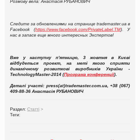
Розмову вела
: Анастас
і
я РУБАНОВИЧ
Следите за обновлениями на странице trademaster.ua в
Facebook (
https://www.facebook.com/PrivateLabel.TM
). У
нас в запасе еще много интересных Экспертов!
Вже у наступну п'ятницю, 3 жовтня в Києві
відбудеться проект, на меті якого сприяти
динамічному розвиткові виробників України -
TechnologyMaster-2014 (
Програма конференції
).
Деталі участі: press(at)trademaster.com.ua, +38 (067)
409-88-36 Анастасія РУБАНОВИЧ
Раздел:
Статті
>
Теги: