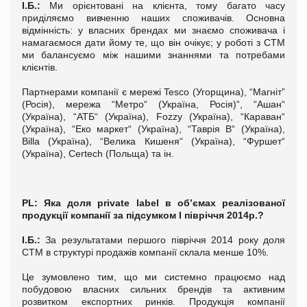
І.Б.:
Ми орієнтовані на клієнта, тому багато часу
приділяємо вивченню наших споживачів. Основна
відмінність: у власних брендах ми знаємо споживача і
намагаємося дати йому те, що він очікує; у роботі з СТМ
ми балансуємо між нашими знаннями та потребами
клієнтів.
Партнерами компанії є мережі Tesco (Угорщина), “Магніт”
(Росія), мережа “Метро“ (Україна, Росія)“, “Ашан“
(Україна), “АТБ“ (Україна), Fozzy (Україна), “Караван“
(Україна), “Еко маркет“ (Україна), “Таврія В“ (Україна),
Billa (Україна), “Велика Кишеня“ (Україна), “Фуршет“
(Україна), Certech (Польща) та ін.
PL
: Яка доля private label в об’ємах реалізованої
продукції компанії за підсумком I півріччя 2014р.?
І.Б.:
За результатами першого півріччя 2014 року доля
СТМ в структурі продажів компанії склала менше 10%.
Це зумовлено тим, що ми системно працюємо над
побудовою власних сильних брендів та активним
розвитком експортних ринків. Продукція компанії