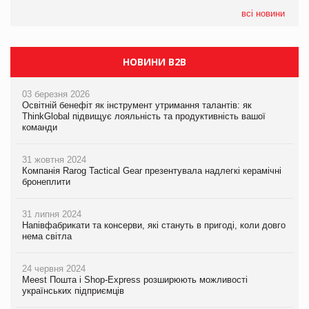
формату convenience store КОЛО: об’єднана компанія
налічуватиме 374 магазини
всі новини
НОВИНИ B2B
03 березня 2026
Освітній бенефіт як інструмент утримання талантів: як
ThinkGlobal підвищує лояльність та продуктивність вашої
команди
31 жовтня 2024
Компанія Rarog Tactical Gear презентувала надлегкі керамічні
бронеплити
31 липня 2024
Напівфабрикати та консерви, які стануть в пригоді, коли довго
нема світла
24 червня 2024
Meest Пошта і Shop-Express розширюють можливості
українських підприємців