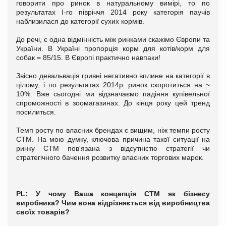
говорити про ринок в натуральному вимірі, то по
результатах I-го півріччя 2014 року категорія паучів
наблизилася до категорії сухих кормів.
До речі, є одна відмінність між ринками скажімо Європи та
України. В Україні пропорція корм для котів/корм для
собак = 85/15. В Європі практично навпаки!
Звісно девальвація гривні негативно вплине на категорії в
цілому, і по результатах 2014р. ринок скоротиться на ~
10%. Вже сьогодні ми відзначаємо падіння купівельної
спроможності в зоомагазинах. До кінця року цей тренд
посилиться.
Темп росту по власних брендах є вищим, ніж темпи росту
СТМ. На мою думку, ключова причина такої ситуації на
ринку СТМ пов'язана з відсутністю стратегії чи
стратегічного бачення розвитку власних торгових марок.
PL
: У чому Ваша концепція СТМ як бізнесу
виробника? Чим вона відрізняється від виробництва
своїх товарів?