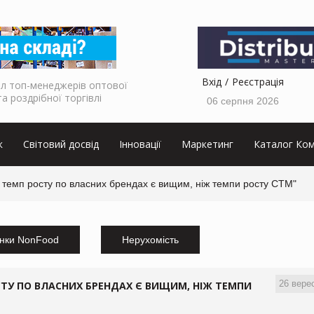
Вхід
Реєстрація
л топ-менеджерів оптової
та роздрібної торгівлі
06 серпня 2026
к
Світовий досвід
Інновації
Маркетинг
Каталог Ком
ин темп росту по власних брендах є вищим, ніж темпи росту СТМ"
нки NonFood
Нерухомість
26 вере
ОСТУ ПО ВЛАСНИХ БРЕНДАХ Є ВИЩИМ, НІЖ ТЕМПИ