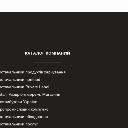
КАТАЛОГ КОМПАНИЙ
остачальники продуктів харчування
остачальники nonfood
стачальники Private Label
tail. Роздрібні мережі, Магазини
истрибутори України
гропромисловий комплекс
остачальники обладнання
остачальники послуг