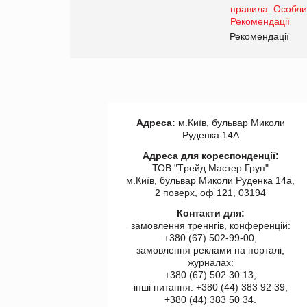
www.trademaster.ua.
правила. Особливості.
ії
Рекомендації
Адреса:
м.Київ, бульвар Миколи
Руденка 14А
Адреса для кореспонденції:
ТОВ "Tрейд Мастер Груп"
м.Київ, бульвар Миколи Руденка 14а,
2 поверх, оф 121, 03194
Контакти для:
замовлення треннгів, конференцій:
+380 (67) 502-99-00,
замовлення реклами на порталі,
журналах:
+380 (67) 502 30 13,
інші питання: +380 (44) 383 92 39,
+380 (44) 383 50 34.