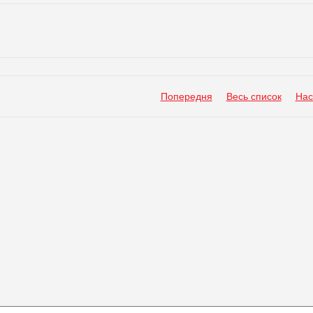
Попередня
Весь список
Нас