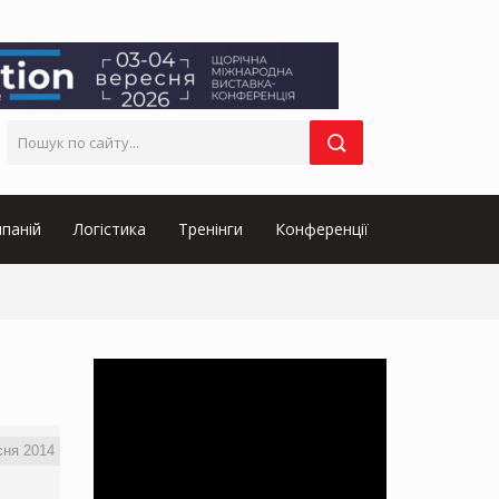
паній
Логістика
Тренінги
Конференції
сня 2014