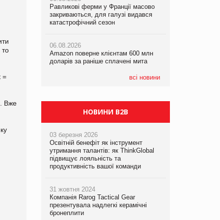
Равликові ферми у Франції масово
Amazon поверне клієнтам 600 млн
закриваються, для галузі видався
доларів за раніше сплачені мита
катастрофічний сезон
05.08.2026
Смачне поповнення дитячого меню:
05.08.2026
у VARUS з’явилися новинки від ТМ
ити
06.08.2026
У Євросоюзі набули чинності нові
ТОКЕРИ
 то
Amazon поверне клієнтам 600 млн
правила щодо штучного інтелекту
доларів за раніше сплачені мита
05.08.2026
 =
Сергій Лісунов про заморожені
всі новини
хлібобулочні вироби на
PrivateLabel&FMCG Master 2026
%. Вже
НОВИНИ B2B
ку
03 березня 2026
Освітній бенефіт як інструмент
утримання талантів: як ThinkGlobal
підвищує лояльність та
продуктивність вашої команди
31 жовтня 2024
Компанія Rarog Tactical Gear
презентувала надлегкі керамічні
бронеплити