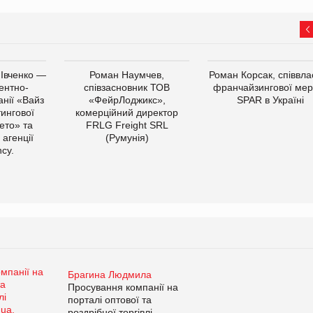
 Івченко —
Роман Наумчев,
Роман Корсак, співвла
ентно-
співзасновник ТОВ
франчайзингової мер
нії «Вайз
«ФейрЛоджикс»,
SPAR в Україні
тингової
комерційний директор
ето» та
FRLG Freight SRL
 агенції
(Румунія)
cy.
Брагина Людмила
Просування компанії на
порталі оптової та
роздрібної торгівлі