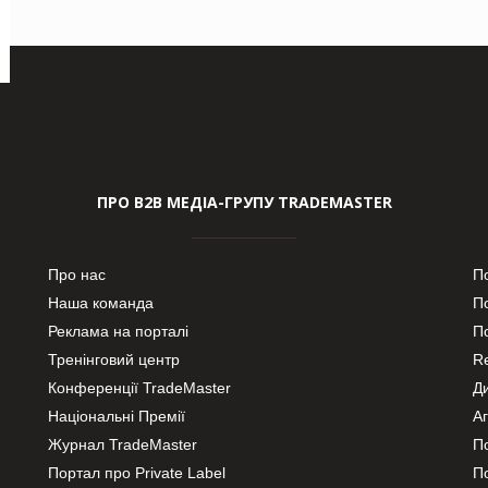
ПРО В2В МЕДІА-ГРУПУ TRADEMASTER
Про нас
П
Наша команда
П
Реклама на порталі
По
Тренінговий центр
Re
Конференції TradeMaster
Д
Національні Премії
А
Журнал TradeMaster
П
Портал про Private Label
П