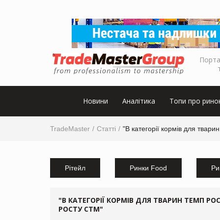
Порта
Новини
Аналітика
Топи про рино
TradeMaster
Статті
"В категорії кормів для твар
Рітейл
Ринки Food
Ри
"В КАТЕГОРІЇ КОРМІВ ДЛЯ ТВАРИН ТЕМП Р
РОСТУ СТМ"