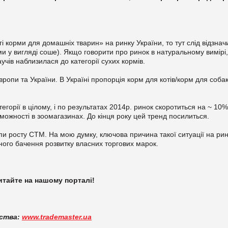
огі корми для домашніх тварин» на
ринку України, то тут слід відзнач
рми у вигляді соше). Якщо говорити про ринок в натуральному вимірі,
аучів наблизилася до категорії сухих кормів.
вропи та України. В Україні пропорція корм для котів/корм для собак
егорії в цілому, і по результатах 2014р. ринок скоротиться на ~ 10
можності в зоомагазинах. До кінця року цей тренд посилиться.
и росту СТМ. На мою думку, ключова причина такої ситуації на рин
ічного бачення розвитку власних торгових марок.
итайте на нашому портал
і
!
дства:
www.trademaster.ua