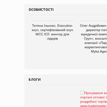
ОСОБИСТОСТІ
арас Ігорович,
Тетяна Ільєнко, Executive-
Олег Андрійович
иробництва ТОВ
коуч, сертифікований коуч
директор пат
Герчак"
МСС ICF, ментор для
юридичної компа
лідерів
Груп», консал
компанії «Пар
маркетингової
Myka Agen
БЛОГИ
Брагина Людмила
Просування компанії на
порталі оптової та
роздрібної торгівлі