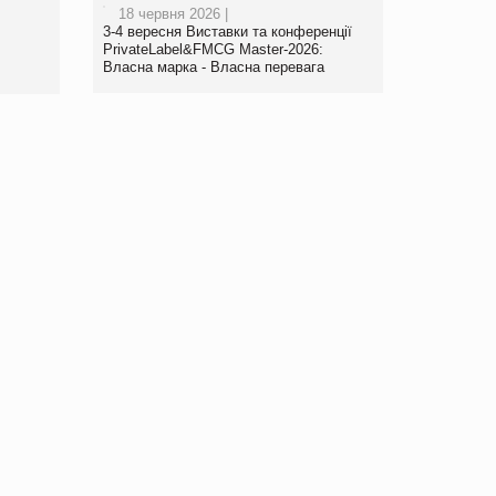
18 червня 2026 |
www.trademaster.ua.
3-4 вересня Виставки та конференції
правила. Особливості.
PrivateLabel&FMCG Master-2026:
Власна марка - Власна перевага