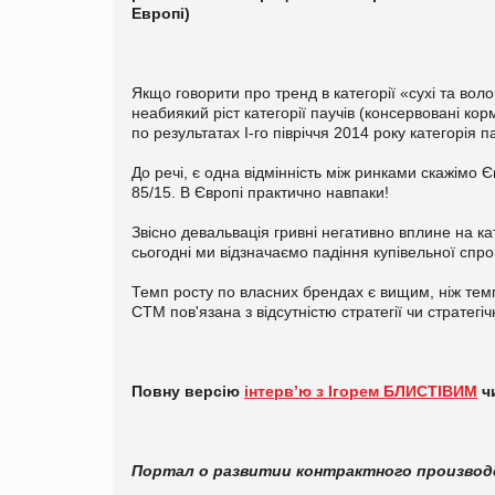
Европі)
Якщо говорити про тренд в категорії «сухі та вол
неабиякий ріст категорії паучів (консервовані ко
по результатах I-го півріччя 2014 року категорія п
До речі, є одна відмінність між ринками скажімо Є
85/15. В Європі практично навпаки!
Звісно девальвація гривні негативно вплине на кат
сьогодні ми відзначаємо падіння купівельної спро
Темп росту по власних брендах є вищим, ніж темп
СТМ пов'язана з відсутністю стратегії чи стратег
Повну верс
і
ю
інтерв’ю з Ігорем БЛИСТІВИМ
ч
Портал о развитии контрактного произво