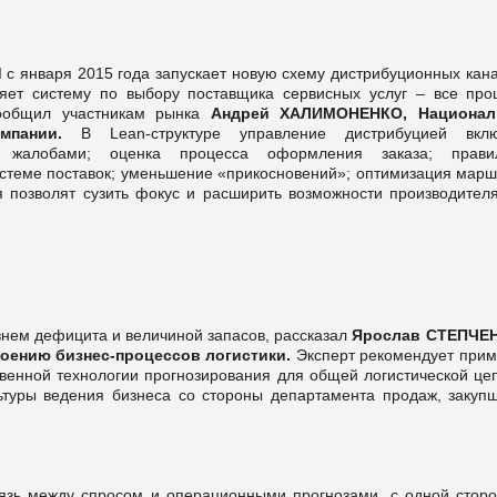
d
с января 2015 года запускает новую схему дистрибуционных кана
дряет систему по выбору поставщика сервисных услуг – все про
сообщил участникам рынка
Андрей ХАЛИМОНЕНКО, Национал
омпании.
В Lean-структуре управление дистрибуцией вклю
е жалобами; оценка процесса оформления заказа; прави
истеме поставок; уменьшение «прикосновений»; оптимизация марш
 позволят сузить фокус и расширить возможности производителя
внем дефицита и величиной запасов, рассказал
Ярослав СТЕПЧЕ
роению бизнес-процессов логистики.
Эксперт рекомендует прим
венной технологии прогнозирования для общей логистической цеп
ьтуры ведения бизнеса со стороны департамента продаж, закупщ
вязь между спросом и операционными прогнозами, с одной сторо