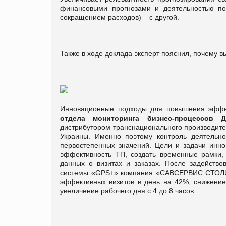
финансовыми прогнозами и деятельностью по
сокращением расходов) – с другой.
Также в ходе доклада эксперт пояснил, почему в
Инновационные подходы для повышения эффе
отдела мониторинга бизнес-процессо
дистрибутором транснационального производите
Украины. Именно поэтому контроль деятельно
первостепенных значений. Цели и задачи инно
эффективность ТП, создать временные рамки, 
данных о визитах и заказах. После задейств
системы «GPS+» компания «САВСЕРВИС СТОЛИЦА
эффективных визитов в день на 42%; снижение
увеличение рабочего дня с 4 до 8 часов.