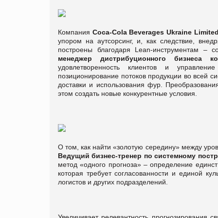
Компания
Сoca-Cola Beverages Ukraine Limite
упором на аутсорсинг, и, как следствие, вне
построены благодаря Lean-инструментам – 
менеджер дистрибуционного бизнеса к
удовлетворенность клиентов и управлени
позиционирование потоков продукции во всей с
доставки и использования фур. Преобразования
этом создать новые конкурентные условия.
О том, как найти «золотую середину» между уро
Ведущий бизнес-тренер по системному пост
метод «одного прогноза» – определение единст
которая требует согласованности и единой кул
логистов и других подразделений.
Увеличивает релевантность прогнозирования с