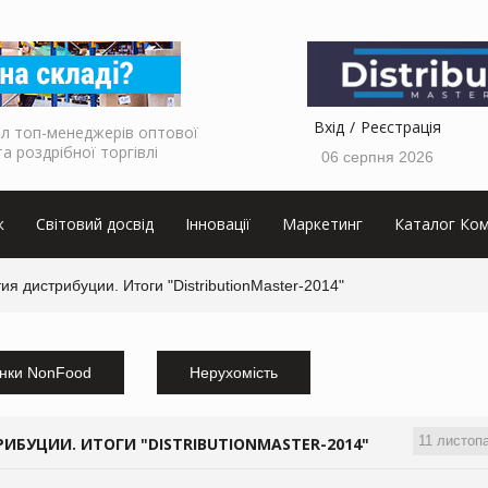
Вхід
Реєстрація
л топ-менеджерів оптової
та роздрібної торгівлі
06 серпня 2026
к
Світовий досвід
Інновації
Маркетинг
Каталог Ком
ия дистрибуции. Итоги "DistributionMaster-2014"
нки NonFood
Нерухомість
11 листоп
ИБУЦИИ. ИТОГИ "DISTRIBUTIONMASTER-2014"