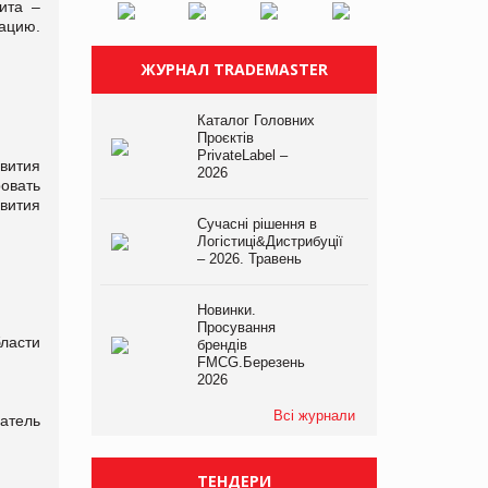
ита –
зацию.
ЖУРНАЛ TRADEMASTER
Каталог Головних
Проєктів
PrivateLabel –
вития
2026
овать
вития
Сучасні рішення в
Логістиці&Дистрибуції
– 2026. Травень
Новинки.
Просування
ласти
брендів
FMCG.Березень
2026
Всі журнали
атель
ТЕНДЕРИ