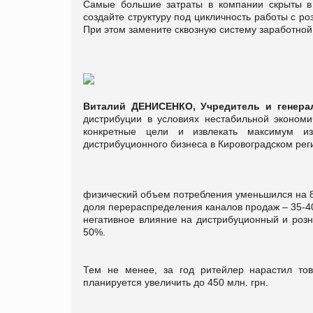
Самые большие затраты в компании скрыты в 
создайте структуру под цикличность работы с р
При этом замените сквозную систему заработно
Виталий ДЕНИСЕНКО, Учредитель и генера
дистрибуции в условиях нестабильной экономи
конкретные цели и извлекать максимум и
дистрибуционного бизнеса в Кировоградском реги
физический объем потребления уменьшился на 
доля перераспределения каналов продаж – 35-4
негативное влияние на дистрибуционный и розн
50%.
Тем не менее, за год ритейлер нарастил то
планируется увеличить до 450 млн. грн.