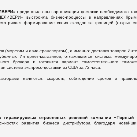
ЛИВЕРИ»
представил опыт организации доставки необходимого тов
ДЕЛИВЕРИ» выстроила бизнес-процессы в направлениях Крым
сматривает формирование своих складов за границей (открыт ск
ок (морским и авиа-транспортом), а именно: доставка товаров Инт
убежных Интернет-магазинов, отлаживается система междунаро
нного брокера и готовится вариант самостоятельного таможе
ая система экспресс-доставки из США за 72 часа.
кторами являются: скорость, соблюдение сроков и правиль
а тиражируемых отраслевых решений компании «Первый
жностях развития бизнеса дистрибутора благодаря новейши