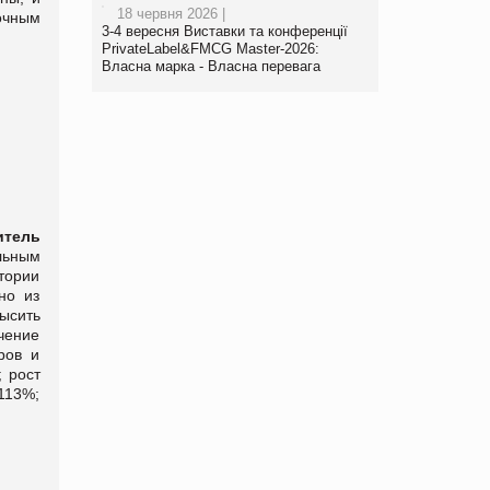
18 червня 2026 |
очным
3-4 вересня Виставки та конференції
PrivateLabel&FMCG Master-2026:
Власна марка - Власна перевага
итель
льным
тории
но из
ысить
чение
ров и
 рост
113%;