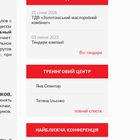
21 січня 2026
ТДВ «Золотоніський маслоробний
лов с
комбінат»
цессы
ьный
чает:
03 липня 2023
Тендери компанії
льное
рутов
Всі тендери
, при
ТРЕНІНГОВИЙ ЦЕНТР
Яна Олентир
НКОВ,
енять
Тетяна Ільєнко
очки,
иков,
повний список
НАЙБЛИЖЧА КОНФЕРЕНЦІЯ
ны, и