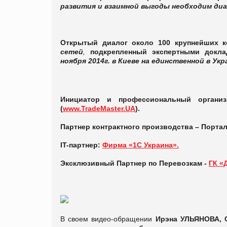
развития и взаимной выгоды необходим диа
Открытый диалог около 100 крупнейших к
сетей
,
подкрепленный экспертными докл
ноября 2014г. в Киеве на единственной в Укр
Инициатор и профессиональный организ
(
www.TradeMaster.UA
).
Партнер контрактного производства – Порта
IT-партнер:
Фирма «1С Украина».
Эксклюзивный Партнер по Перевозкам -
ГК «
В своем видео-обращении
Ирэна УЛЬЯНОВА, 