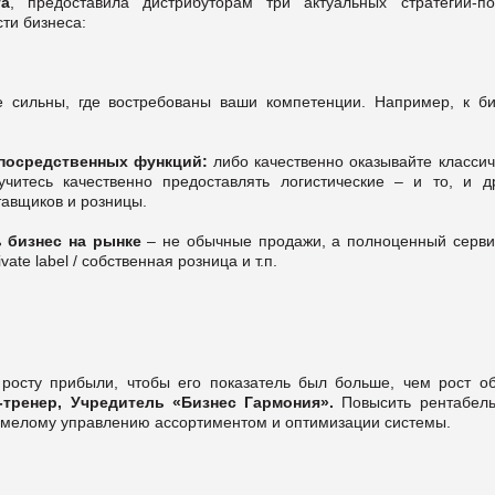
га
, предоставила дистрибуторам три актуальных стратегии-по
ти бизнеса:
е сильны, где востребованы ваши компетенции. Например, к би
посредственных функций:
либо качественно оказывайте классич
учитесь качественно предоставлять логистические – и то, и др
тавщиков и розницы.
ь бизнес на рынке
– не обычные продажи, а полноценный серви
vate label / собственная розница и т.п.
 росту прибыли, чтобы его показатель был больше, чем рост о
тренер, Учредитель «Бизнес Гармония».
Повысить рентабель
умелому управлению ассортиментом и оптимизации системы.