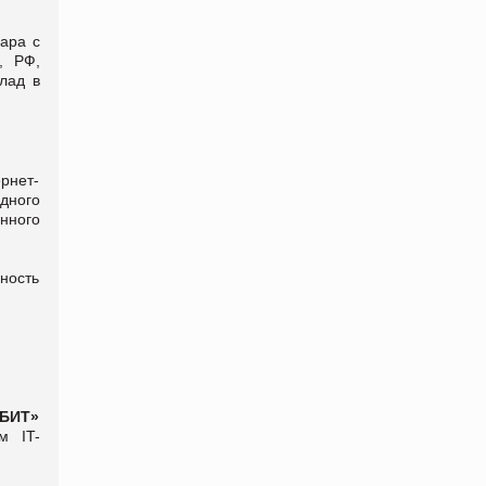
ара с
, РФ,
лад в
ернет-
дного
нного
ность
 БИТ»
м IT-