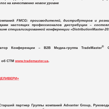
лог на качественно новом уровне
омпаний
FMCG: производителей, дистрибуторов и розн
адами настоящих профессионалов дистрибуции
– состоя
аине специализированной конференции «DistributionMaster-20
®
атор Конференции – B2B Медиа-группа TradeMaster
G
л об СТМ
www.trademaster.ua
.
ДЕЛИВЕРИ»
Старший партнер Группы компаний
Advanter
Group
, Руковод