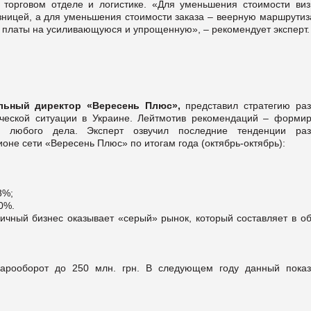
торговом отделе и логистике. «Для уменьшения стоимости виз
озницей, а для уменьшения стоимости заказа – веерную маршрути
й платы на усиливающуюся и упрощенную», – рекомендует эксперт.
льный директор «Вересень Плюс»,
представил стратегию раз
ческой ситуации в Украине.
Лейтмотив рекомендаций – формир
з любого дела. Эксперт
озвучил последние тенденции раз
оне сети «Вересень Плюс» по итогам года (октябрь-октябрь):
8%;
0%.
ичный бизнес оказывает «серый» рынок, который составляет в об
варооборот до 250 млн. грн. В следующем году данный показ