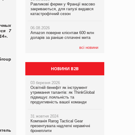
Равликові ферми у Франції масово
Amazon поверне клієнтам 600 млн
закриваються, для галузі видався
доларів за раніше сплачені мита
катастрофічний сезон
05.08.2026
Смачне поповнення дитячого меню:
05.08.2026
у VARUS з’явилися новинки від ТМ
ичных
06.08.2026
У Євросоюзі набули чинності нові
ТОКЕРИ
лся 7
Amazon поверне клієнтам 600 млн
правила щодо штучного інтелекту
14».
доларів за раніше сплачені мита
05.08.2026
Сергій Лісунов про заморожені
всі новини
хлібобулочні вироби на
PrivateLabel&FMCG Master 2026
roup
НОВИНИ B2B
03 березня 2026
Освітній бенефіт як інструмент
утримання талантів: як ThinkGlobal
підвищує лояльність та
продуктивність вашої команди
31 жовтня 2024
Компанія Rarog Tactical Gear
презентувала надлегкі керамічні
итель
бронеплити