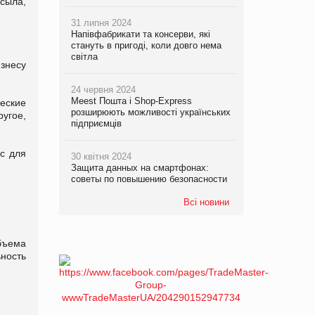
сыла,
31 липня 2024
Напівфабрикати та консерви, які
стануть в пригоді, коли довго нема
світла
знесу
24 червня 2024
Meest Пошта і Shop-Express
еские
розширюють можливості українських
угое,
підприємців
с для
30 квітня 2024
Защита данных на смартфонах:
советы по повышению безопасности
Всі новини
бъема
ность