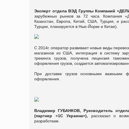
Эксперт отдела ВЭД
Группы Компаний «ДЕ
зарубежных рынков за 72 часа. Компания «
Казахстан, Европа, Китай, США, Турция, и рас
Турции, планируется в Нью-Йорке и Китае).
С 2014г. оператор развивает новые виды перевоз
магазинов из США, интеграция в систему зар
трекинга грузов, получена лицензия таможе
оформления грузов, создается автоматизированн
При доставке грузов основными важными фа
оформления.
Владимир ГУБАНКОВ, Руководитель отдел
(партнер «1С Украина»),
рассказал о возмо
разработкам.