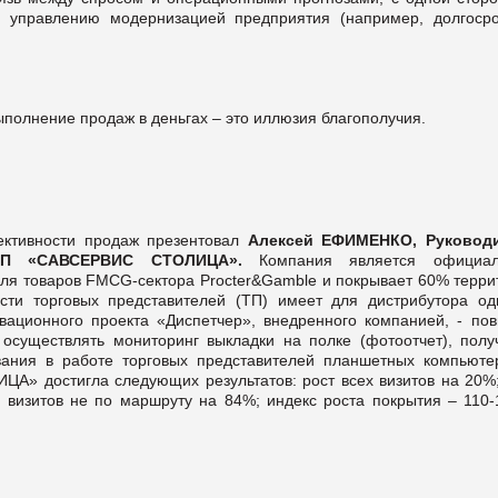
 управлению модернизацией предприятия (например, долгоср
ыполнение продаж в деньгах – это иллюзия благополучия.
ктивности продаж презентовал
Алексей ЕФИМЕНКО, Руковод
в ДП «САВСЕРВИС СТОЛИЦА».
Компания является официа
ля товаров FMCG-сектора Procter&Gamble и покрывает 60% терри
сти торговых представителей (ТП) имеет для дистрибутора од
вационного проекта «Диспетчер», внедренного компанией, - пов
осуществлять мониторинг выкладки на полке (фотоотчет), полу
ования в работе торговых представителей планшетных компьюте
» достигла следующих результатов: рост всех визитов на 20%;
 визитов не по маршруту на 84%; индекс роста покрытия – 110-