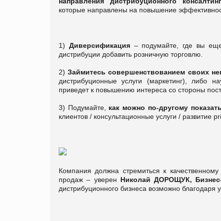
направления дистрибуционного консалтин
которые направлены на повышение эффективнос
1)
Диверсификация
– подумайте, где вы ещ
дистрибуции добавить розничную торговлю.
2)
Займитесь совершенствованием своих не
дистрибуционные услуги (маркетинг), либо на
приведет к повышению интереса со стороны пос
3) Подумайте,
как можно по-другому показат
клиентов / консультационные услуги / развитие pri
Компания должна стремиться к качественному
продаж – уверен
Николай ДОРОЩУК, Бизнес-
дистрибуционного бизнеса возможно благодаря 