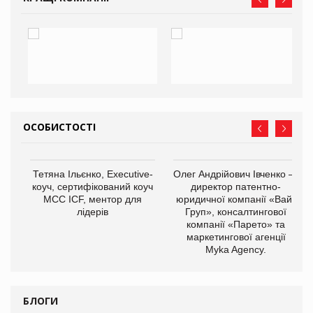
ОСОБИСТОСТІ
,
Тетяна Ільєнко, Executive-
Олег Андрійович Івченко —
ОВ
коуч, сертифікований коуч
директор патентно-
МСС ICF, ментор для
юридичної компанії «Вайз
лідерів
Груп», консалтингової
компанії «Парето» та
маркетингової агенції
Myka Agency.
БЛОГИ