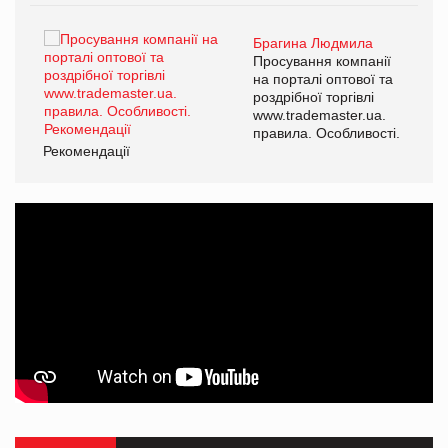
Брагина Людмила
ї
Просування компанії
а
на порталі оптової та
роздрібної торгівлі
www.trademaster.ua.
і.
правила. Особливості.
Рекомендації
Ре