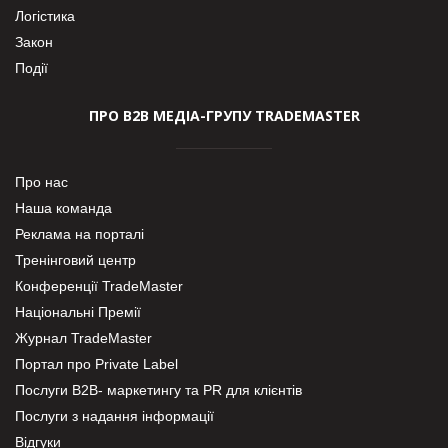
Логістика
Закон
Події
ПРО В2В МЕДІА-ГРУПУ TRADEMASTER
Про нас
Наша команда
Реклама на порталі
Тренінговий центр
Конференції TradeMaster
Національні Премії
Журнал TradeMaster
Портал про Private Label
Послуги В2В- маркетингу та PR для клієнтів
Послуги з надання інформації
Відгуки