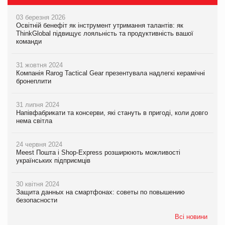
03 березня 2026
Освітній бенефіт як інструмент утримання талантів: як
ThinkGlobal підвищує лояльність та продуктивність вашої
команди
31 жовтня 2024
Компанія Rarog Tactical Gear презентувала надлегкі керамічні
бронеплити
31 липня 2024
Напівфабрикати та консерви, які стануть в пригоді, коли довго
нема світла
24 червня 2024
Meest Пошта і Shop-Express розширюють можливості
українських підприємців
30 квітня 2024
Защита данных на смартфонах: советы по повышению
безопасности
Всі новини