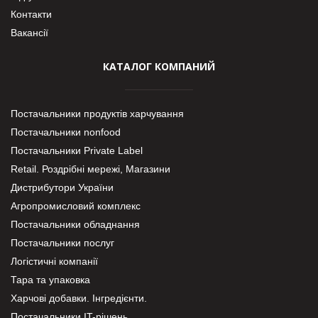
Контакти
Вакансії
КАТАЛОГ КОМПАНИЙ
Постачальники продуктів харчування
Постачальники nonfood
Постачальники Private Label
Retail. Роздрібні мережі, Магазини
Дистрибутори України
Агропромисловий комплекс
Постачальники обладнання
Постачальники послуг
Логістичні компанії
Тара та упаковка
Харчові добавки. Інгредієнти.
Постачальники IT-рішень