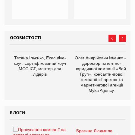
ОСОБИСТОСТІ
,
Тетяна Ільєнко, Executive-
Олег Андрійович Івченко —
ОВ
коуч, сертифікований коуч
директор патентно-
МСС ICF, ментор для
юридичної компанії «Вайз
лідерів
Груп», консалтингової
компанії «Парето» та
маркетингової агенції
Myka Agency.
БЛОГИ
Брагина Людмила