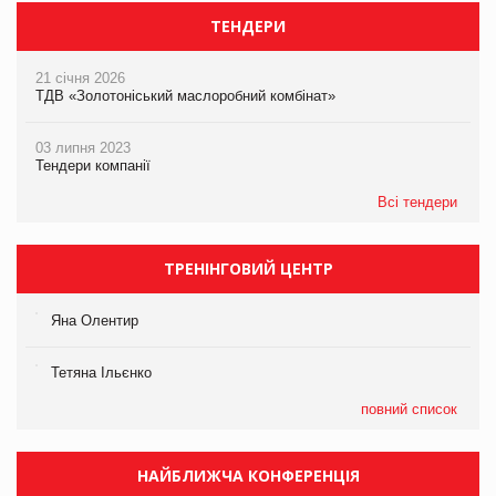
ТЕНДЕРИ
21 січня 2026
ТДВ «Золотоніський маслоробний комбінат»
03 липня 2023
Тендери компанії
Всі тендери
ТРЕНІНГОВИЙ ЦЕНТР
Яна Олентир
Тетяна Ільєнко
повний список
НАЙБЛИЖЧА КОНФЕРЕНЦІЯ