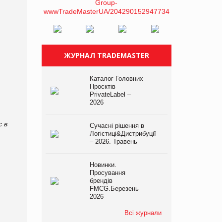
ЖУРНАЛ TRADEMASTER
Каталог Головних
Проєктів
PrivateLabel –
2026
с в
Сучасні рішення в
Логістиці&Дистрибуції
– 2026. Травень
Новинки.
Просування
брендів
FMCG.Березень
2026
Всі журнали