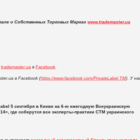
тале
о Собственных Торговых Марках
www.trademaster.ua
а
trademaster.ua
в
Facebook
.
er.ua в Facebook (
https://www.facebook.com/PrivateLabel.TM
). У на
abel 5 сентября в Киеве на 6-ю ежегодную Всеукраинскую
14», где соберутся все эксперты-практики СТМ украинского
up выпускает
ежегодный эксклюзивный Спецвыпуск журнала