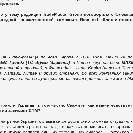
зультата.
 эту тему редакция TradeMaster
Group
поговорила с Олекса
одной консалтинговой компании Retai.net (блиц-интерв
ция - фуд-розница по всей Европе с 2002 года. Опыт на по
«БМ-Трейд» (ТС «Буми Маркет»)
, в Литве: крупная сеть
MAX
зничной торговли), в Финляндии – сеть
Kesko
(порядка 12% 
, Латвии, Литве и других странах). Во всех компаниях зани
 консультанта на аутсорсинге развивал проекты для
Zara
и
Ma
ран, и Украины в том числе. Скажите, как нынче чувствует
итии занимает СТМ?
на рынке Украины складывается достаточно сложная ситуация, -
во участников рынка поняли, что кризиса не миновать, но кризис 
но в кризис родился один из сегодняшних лидеров — ритейлер "