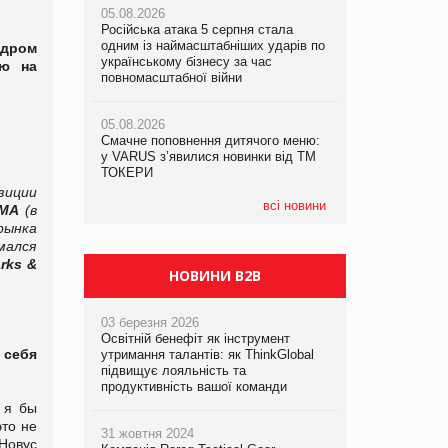
05.08.2026
рекламі екологічних продуктів
Російська атака 5 серпня стала
одним із наймасштабніших ударів по
05.08.2026
ндром
05.08.2026
українському бізнесу за час
Сергій Лісунов про заморожені
ью на
AstraZeneca обговорює найбільшу
повномасштабної війни
хлібобулочні вироби на
угоду десятиліття
PrivateLabel&FMCG Master 2026
05.08.2026
Смачне поповнення дитячого меню:
04.08.2026
у VARUS з’явилися новинки від ТМ
Через атаку РФ у Дніпрі пошкоджено
ТОКЕРИ
склад шоколаду Millennium
зиции
всі новини
IMA
(в
рынка
мался
rks &
НОВИНИ B2B
03 березня 2026
Освітній бенефіт як інструмент
 себя
утримання талантів: як ThinkGlobal
підвищує лояльність та
продуктивність вашої команди
 я бы
это не
31 жовтня 2024
Новус