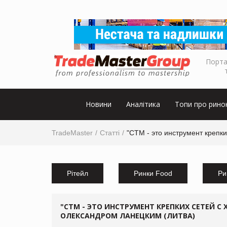
Порта
Новини
Аналітика
Топи про рино
TradeMaster
Статті
"СТМ - это инструмент крепк
Рітейл
Ринки Food
Ри
"СТМ - ЭТО ИНСТРУМЕНТ КРЕПКИХ СЕТЕЙ С
ОЛЕКСАНДРОМ ЛАНЕЦКИМ (ЛИТВА)