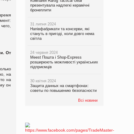
Компанія Rarog Tactical Gear
презентувала надлегкі керамічні
бронеплити
время
умент:
31 липня 2024
 чего,
Напівфабрикати та консерви, які
стануть в пригоді, коли довго нема
світла
и. От
24 червня 2024
Meest Пошта і Shop-Express
розширюють можливості українських
підприємців
олько
о, на
то на
30 квітня 2024
му он
Защита данных на смартфонах:
советы по повышению безопасности
Всі новини