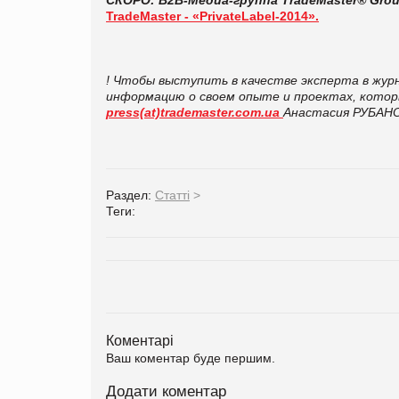
TradeMaster - «PrivateLabel-2014».
! Чтобы выступить в качестве эксперта в жур
информацию о своем опыте и проектах, котор
press(at)trademaster.com.ua
Анастасия РУБАНОВ
Раздел:
Статті
>
Теги:
Коментарі
Ваш коментар буде першим.
Додати коментар