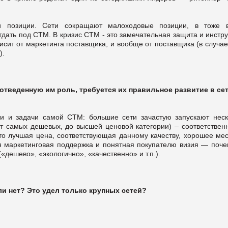
и позиции. Сети сокращают малоходовые позиции, в тоже 
тдать под СТМ. В кризис СТМ - это замечательная защита и инстр
сит от маркетинга поставщика, и вообще от поставщика (в случае
).
тведенную им роль, требуется их правильное развитие в сет
и и задачи самой СТМ: большие сети зачастую запускают неск
от самых дешевых, до высшей ценовой категории) – соответственн
это лучшая цена, соответствующая данному качеству, хорошее мес
я маркетинговая поддержка и понятная покупателю визия — поче
(«дешево», «экологично», «качественно» и т.п.).
ли нет? Это удел только крупных сетей?