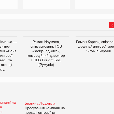
 Івченко —
Роман Наумчев,
Роман Корсак, співвла
ентно-
співзасновник ТОВ
франчайзингової мер
нії «Вайз
«ФейрЛоджикс»,
SPAR в Україні
тингової
комерційний директор
ето» та
FRLG Freight SRL
 агенції
(Румунія)
cy.
Брагина Людмила
Просування компанії на
порталі оптової та