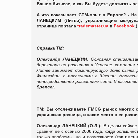
Вашем бизнесе, и как Вы будете достигать ре
А что показывает СТМ-опыт в Европе? - На
ЛАНЕЦКИМ (Литва), управляющим междунар
странице
портала
trademaster.ua
в
Facebook
.
)
Справка ТМ:
Олександр ЛАНЕЦКИЙ.
Основная специализа
директора по развитию в Украине: компания
Литве занимает доминирующую долю рынка ро
Финляндии, с магазинами в Швеции, Норвегии
непосредственно развитием сети. В качестве
Spencer
.
ТМ: Вы отслеживаете FMCG рынок многих ст
украинская розница, и какое место в ее разв
Олександр ЛАНЕЦКИЙ
(О.Л.):
В целом сейчас 
сравнил ее с осенью 2008 года, когда большинст
только проблемы, но и возможности (так имен