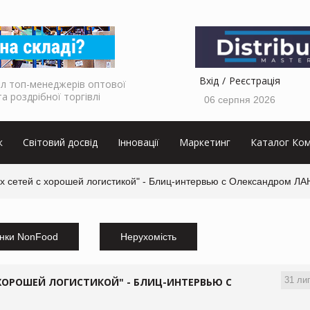
Вхід
Реєстрація
л топ-менеджерів оптової
та роздрібної торгівлі
06 серпня 2026
к
Світовий досвід
Інновації
Маркетинг
Каталог Ком
их сетей с хорошей логистикой" - Блиц-интервью с Олександром Л
нки NonFood
Нерухомість
31 ли
 ХОРОШЕЙ ЛОГИСТИКОЙ" - БЛИЦ-ИНТЕРВЬЮ С