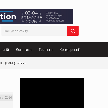
паній
Логістика
Тренінги
Конференції
АНЕЦКИМ (Литва)
пня 2014