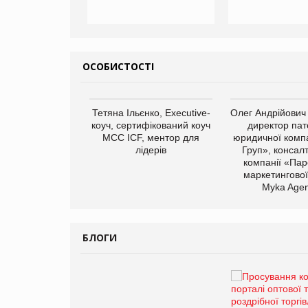
ОСОБИСТОСТІ
арас Ігорович,
Тетяна Ільєнко, Executive-
Олег Андрійович
иробництва ТОВ
коуч, сертифікований коуч
директор пат
Герчак"
МСС ICF, ментор для
юридичної компа
лідерів
Груп», консал
компанії «Пар
маркетингової
Myka Agen
БЛОГИ
Брагина Людмила
Просування компанії на
порталі оптової та