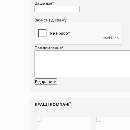
Ваше імя
*
Захист від спаму
Повідомлення
*
КРАЩІ КОМПАНІЇ