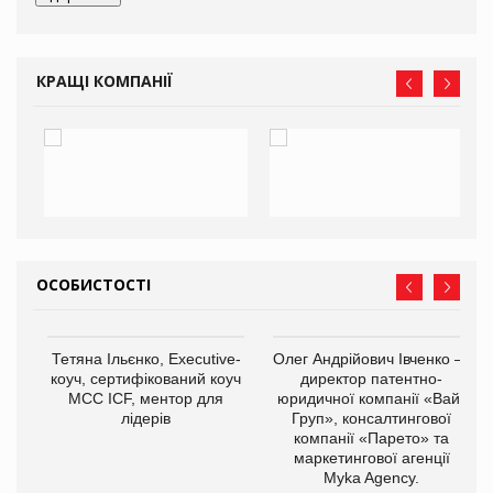
КРАЩІ КОМПАНІЇ
ОСОБИСТОСТІ
,
Тетяна Ільєнко, Executive-
Олег Андрійович Івченко —
ОВ
коуч, сертифікований коуч
директор патентно-
МСС ICF, ментор для
юридичної компанії «Вайз
лідерів
Груп», консалтингової
компанії «Парето» та
маркетингової агенції
Myka Agency.