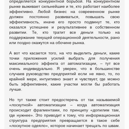
определяется конкурентной борьбой. На конкурентном
рынке выживает сильнейшие и те, кто работает наиболее
эффективно. Любой бизнес на современном рынке
должен постоянно развиваться, повышать свою
эффективность, иначе его просто подвинут те, кто
оказался успешнее и результативнее в собственном
развитии. Те, кто тратит все деньги только на
поддержание текущей операционной деятельности, рано
или поздно окажутся на обочине рынка.
А вот что касается того, на что выделить деньги, какие
точки приложения усилий выбрать для получения
максимального эффекта от автоматизации, – тут все
очень индивидуально. Я уверен, что в большинстве
случаев руководство предприятий если не явно, то, по
крайней мере, интуитивно знает и чувствует, где можно
быть эффективнее, какие участки могли бы работать
лучше.
Но тут также стоит предостеречь от так называемой
«лоскутной» автоматизации – когда автоматизация
происходит фрагментами, по принципу «допилим там,
где нужнее». Это приводит к тому, что информационная
структура предприятия превращается в такое себе
«лоскутное одеяло», которое начинает трещать по швам.