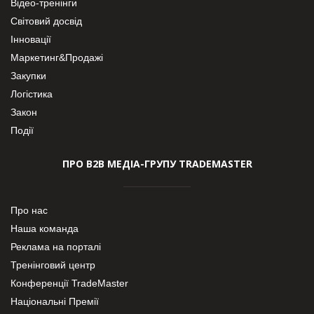
Відео-тренінги
Світовий досвід
Інновації
Маркетинг&Продажі
Закупки
Логістика
Закон
Події
ПРО В2В МЕДІА-ГРУПУ TRADEMASTER
Про нас
Наша команда
Реклама на порталі
Тренінговий центр
Конференції TradeMaster
Національні Премії