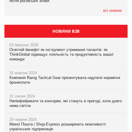
після російської атаки
після російської атаки
05.08.2026
Сергій Лісунов про заморожені хлібобулочні вироби на
всі новини
PrivateLabel&FMCG Master 2026
НОВИНИ B2B
03 березня 2026
Освітній бенефіт як інструмент утримання талантів: як
ThinkGlobal підвищує лояльність та продуктивність вашої
команди
31 жовтня 2024
Компанія Rarog Tactical Gear презентувала надлегкі керамічні
бронеплити
31 липня 2024
Напівфабрикати та консерви, які стануть в пригоді, коли довго
нема світла
24 червня 2024
Meest Пошта і Shop-Express розширюють можливості
українських підприємців