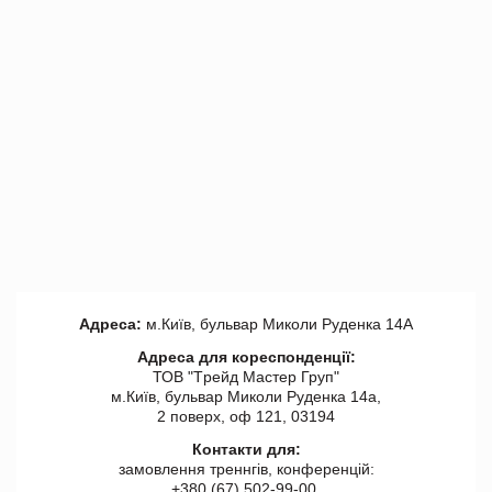
Адреса:
м.Київ, бульвар Миколи Руденка 14А
Адреса для кореспонденції:
ТОВ "Tрейд Мастер Груп"
м.Київ, бульвар Миколи Руденка 14а,
2 поверх, оф 121, 03194
Контакти для:
замовлення треннгів, конференцій:
+380 (67) 502-99-00,