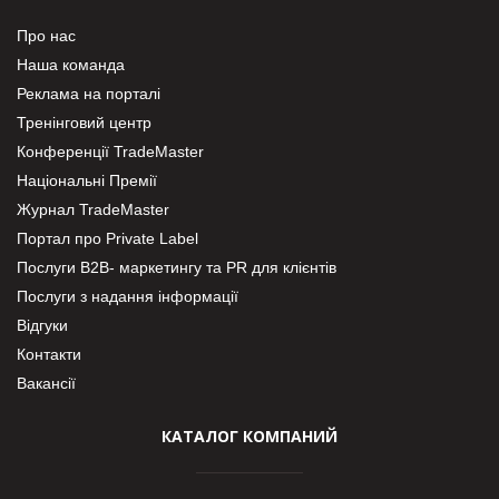
Про нас
Наша команда
Реклама на порталі
Тренінговий центр
Конференції TradeMaster
Національні Премії
Журнал TradeMaster
Портал про Private Label
Послуги В2В- маркетингу та PR для клієнтів
Послуги з надання інформації
Відгуки
Контакти
Вакансії
КАТАЛОГ КОМПАНИЙ