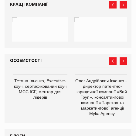
КРАЩІ КОМПАНІЇ
ОСОБИСТОСТІ
,
Тетяна Ільєнко, Executive-
Олег Андрійович Івченко —
ОВ
коуч, сертифікований коуч
директор патентно-
МСС ICF, ментор для
юридичної компанії «Вайз
лідерів
Груп», консалтингової
компанії «Парето» та
маркетингової агенції
Myka Agency.
БЛОГИ