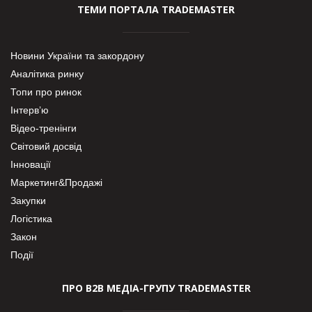
ТЕМИ ПОРТАЛА TRADEMASTER
Новини України та закордону
Аналітика ринку
Топи про ринок
Інтерв’ю
Відео-тренінги
Світовий досвід
Інновації
Маркетинг&Продажі
Закупки
Логістика
Закон
Події
ПРО В2В МЕДІА-ГРУПУ TRADEMASTER