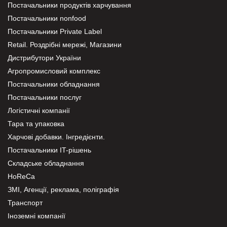
Постачальники продуктів харчування
Постачальники nonfood
Постачальники Private Label
Retail. Роздрібні мережі, Магазини
Дистрибутори України
Агропромисловий комплекс
Постачальники обладнання
Постачальники послуг
Логістичні компанії
Тара та упаковка
Харчові добавки. Інгредієнти.
Постачальники IT-рішень
Складське обладнання
HoReCa
ЗМІ, Агенції, реклама, поліграфія
Транспорт
Іноземні компанії