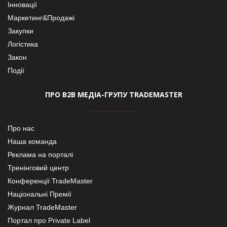
Інновації
Маркетинг&Продажі
Закупки
Логістика
Закон
Події
ПРО В2В МЕДІА-ГРУПУ TRADEMASTER
Про нас
Наша команда
Реклама на порталі
Тренінговий центр
Конференції TradeMaster
Національні Премії
Журнал TradeMaster
Портал про Private Label