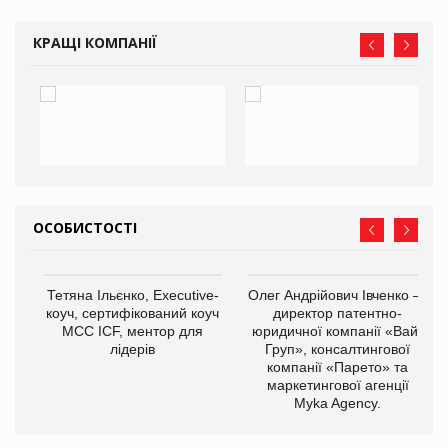
КРАЩІ КОМПАНІЇ
ОСОБИСТОСТІ
,
Тетяна Ільєнко, Executive-
Олег Андрійович Івченко —
ОВ
коуч, сертифікований коуч
директор патентно-
МСС ICF, ментор для
юридичної компанії «Вайз
лідерів
Груп», консалтингової
компанії «Парето» та
маркетингової агенції
Myka Agency.