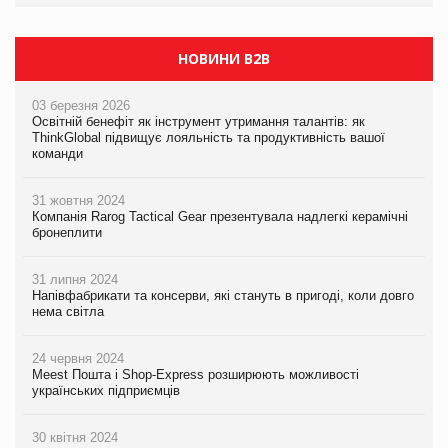
Сергій Лісунов про заморожені хлібобулочні вироби на
PrivateLabel&FMCG Master 2026
НОВИНИ B2B
03 березня 2026
Освітній бенефіт як інструмент утримання талантів: як
ThinkGlobal підвищує лояльність та продуктивність вашої
команди
31 жовтня 2024
Компанія Rarog Tactical Gear презентувала надлегкі керамічні
бронеплити
31 липня 2024
Напівфабрикати та консерви, які стануть в пригоді, коли довго
нема світла
24 червня 2024
Meest Пошта і Shop-Express розширюють можливості
українських підприємців
30 квітня 2024