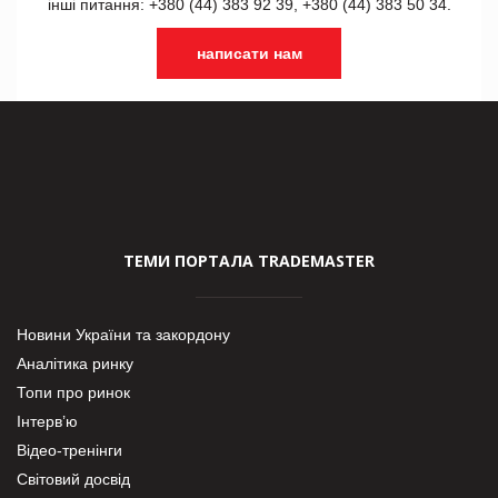
інші питання: +380 (44) 383 92 39, +380 (44) 383 50 34.
написати нам
ТЕМИ ПОРТАЛА TRADEMASTER
Новини України та закордону
Аналітика ринку
Топи про ринок
Інтерв’ю
Відео-тренінги
Світовий досвід