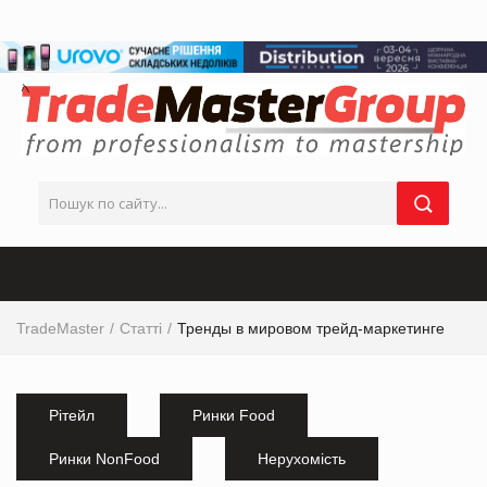
TradeMaster
Статті
Тренды в мировом трейд-маркетинге
Рітейл
Ринки Food
Ринки NonFood
Нерухомість