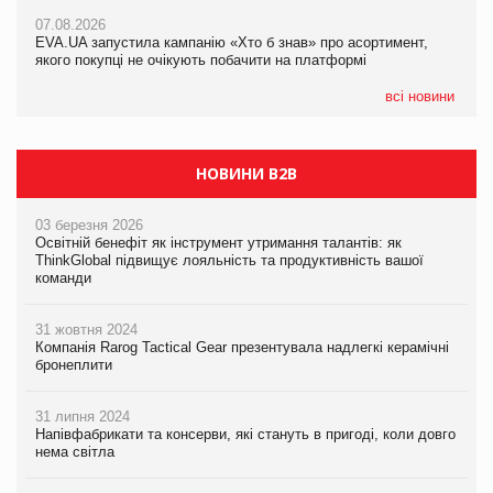
Франція заборонила рекламні дзвінки без згоди клієнтів
07.08.2026
EVA.UA запустила кампанію «Хто б знав» про асортимент,
05.08.2026
якого покупці не очікують побачити на платформі
Мережа супермаркетів VARUS купує мережу магазинів
формату convenience store КОЛО: об’єднана компанія
налічуватиме 374 магазини
всі новини
НОВИНИ B2B
03 березня 2026
Освітній бенефіт як інструмент утримання талантів: як
ThinkGlobal підвищує лояльність та продуктивність вашої
команди
31 жовтня 2024
Компанія Rarog Tactical Gear презентувала надлегкі керамічні
бронеплити
31 липня 2024
Напівфабрикати та консерви, які стануть в пригоді, коли довго
нема світла