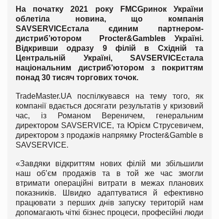
На початку 2021 року
FMCG
ринок України
облетіла новина, що компанія
SAVSERVICE
стала єдиним партнером-
дистриб’ютором
Procter
&
Gamble
в Україні.
Відкривши одразу 9 філій в Східній та
Центральній Україні,
SAVSERVICE
стала
національним дистриб’ютором з покриттям
понад 30 тисяч торгових точок.
TradeMaster.UA поспілкувався на тему того, як
компанії вдається досягати результатів у кризовий
час, із Романом Вереничем, генеральним
директором SAVSERVICE, та Юрієм Струсевичем,
директором з продажів напрямку Procter&Gamble в
SAVSERVICE.
«Завдяки відкриттям нових філій ми збільшили
наш об’єм продажів та в той же час змогли
втримати операційні витрати в межах планових
показників. Швидко адаптуватися й ефективно
працювати з перших днів запуску територій нам
допомагають чіткі бізнес процеси, професійні люди