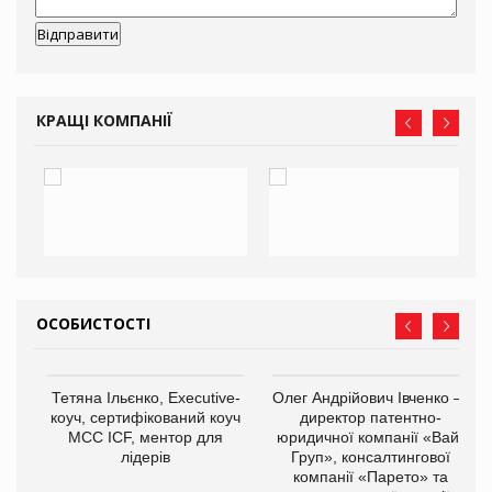
КРАЩІ КОМПАНІЇ
ОСОБИСТОСТІ
,
Тетяна Ільєнко, Executive-
Олег Андрійович Івченко —
ОВ
коуч, сертифікований коуч
директор патентно-
МСС ICF, ментор для
юридичної компанії «Вайз
лідерів
Груп», консалтингової
компанії «Парето» та