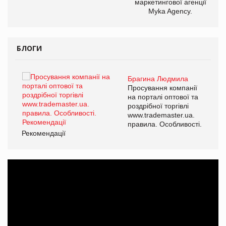
маркетингової агенції
Myka Agency.
БЛОГИ
Брагина Людмила
ї
Просування компанії
а
на порталі оптової та
роздрібної торгівлі
www.trademaster.ua.
і.
правила. Особливості.
Рекомендації
Ре