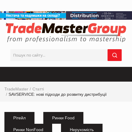
TradeMaster
Статті
SAVSERVICE: нові підходи до розвитку дистрибуції
Рітейл
Ринки Food
Ринки NonFood
Нерухомість