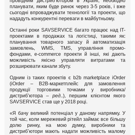
провідним дистриб’ютором в Україні, необхідно
планувати, яким буде ринок через 3-5 років, і вже
сьогодні впроваджувати технології та проекти, що
нададуть конкурентні переваги в майбутньому.
Останні роки SAVSERVICE багато працює над IT-
проектами в продажах та логістиці, такими як:
планування товарного запасу й автоматизація
замовлень, WMS, TMS, управління промо-
фондами, e-commerce проекти й інші, які дають
можливість якісно управляти витратами та
розширювати канали збуту.
Одним із таких проектів є b2b marketplace iOrder
(iOrder – В2В-маркетплейс для замовлення
продукції торговими точками у виробника/
дистриб’ютора –
ред..
), першим клієнтом якого
SAVSERVICE став ще у 2018 році.
«Я бачу великий потенціал у даному напрямку. У
той час, коли мережевий рітейл займає все більшу
долю ринку, на мою думку, виробники та
дистриб’ютори мають надати можливість малому