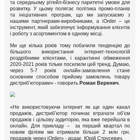
та середньому рітейл-бізнесу паритетні умови для
розвитку. У цьому полягає політика промо-планів
та ініціативних програм, що ми запускаємо з
нашими партнерами-виробниками, а iOrder – це
інструмент, який забезпечує інформування клієнтів
і роботу з асортиментом в одному місці.
Ми ще кілька років тому побачили тенденцію до
більшого використання інтернет-технологій
роздрібними клієнтами, і карантинні обмеження
2020-2021 років тільки посилили цей тренд. Думаю,
через 5-7 років онлайн-замовлення стане
основним способом прийому замовлень товару
дистриб’юторами» - говорить
Роман Веренич
.
«Не використовуючи інтернет як ще один канал
продажів, дистриб’ютор починає втрачати об’єм
продажів і цільову аудиторію, яка вже перейшла в
онлайн. Для прикладу – за перший квартал по
новим філіям ми отримали більше 2 млн грн.
продажів через iOrder» - додає Юрій Струсевич.