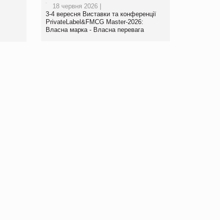
18 червня 2026 |
www.trademaster.ua.
3-4 вересня Виставки та конференції
правила. Особливості.
PrivateLabel&FMCG Master-2026:
Власна марка - Власна перевага