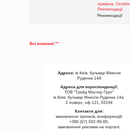
www.trademaster.ua.
правила. Особливості.
ії
Рекомендації
Всі компанії ""
Адреса:
м.Київ, бульвар Миколи
Руденка 14А
Адреса для кореспонденції:
ТОВ "Tрейд Мастер Груп"
м.Київ, бульвар Миколи Руденка 14а,
2 поверх, оф 121, 03194
Контакти для:
замовлення треннгів, конференцій:
+380 (67) 502-99-00,
замовлення реклами на порталі,