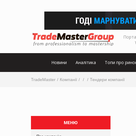
Порта
Новини
Аналітика
Топи про рино
TradeMaster
Компанії
Тендери компанії
МЕНЮ