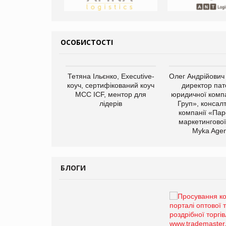
ОСОБИСТОСТІ
арас Ігорович,
Тетяна Ільєнко, Executive-
Олег Андрійович
иробництва ТОВ
коуч, сертифікований коуч
директор пат
Герчак"
МСС ICF, ментор для
юридичної компа
лідерів
Груп», консал
компанії «Пар
маркетингової
Myka Agen
БЛОГИ
Брагина Людмила
Просування компанії на
порталі оптової та
роздрібної торгівлі