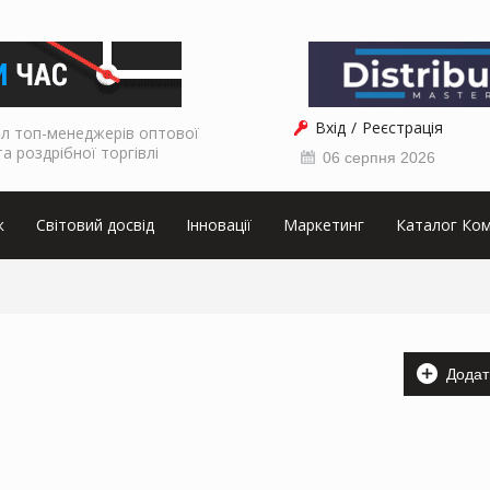
Вхід
Реєстрація
л топ-менеджерів оптової
та роздрібної торгівлі
06 серпня 2026
к
Світовий досвід
Інновації
Маркетинг
Каталог Ком
Додат