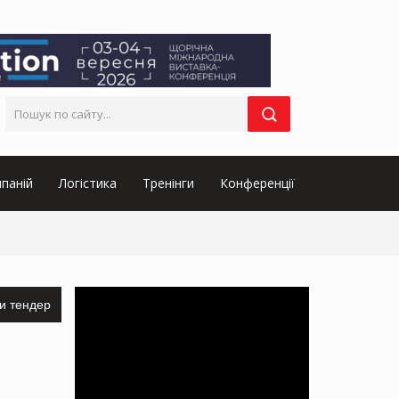
паній
Логістика
Тренінги
Конференції
и тендер