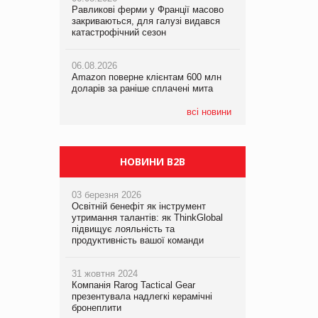
Равликові ферми у Франції масово
Amazon поверне клієнтам 600 млн
закриваються, для галузі видався
доларів за раніше сплачені мита
катастрофічний сезон
05.08.2026
Смачне поповнення дитячого меню:
05.08.2026
у VARUS з’явилися новинки від ТМ
06.08.2026
У Євросоюзі набули чинності нові
ТОКЕРИ
Amazon поверне клієнтам 600 млн
правила щодо штучного інтелекту
доларів за раніше сплачені мита
05.08.2026
Сергій Лісунов про заморожені
всі новини
хлібобулочні вироби на
PrivateLabel&FMCG Master 2026
НОВИНИ B2B
03 березня 2026
Освітній бенефіт як інструмент
утримання талантів: як ThinkGlobal
підвищує лояльність та
продуктивність вашої команди
31 жовтня 2024
Компанія Rarog Tactical Gear
презентувала надлегкі керамічні
бронеплити