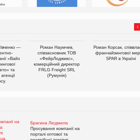
 Івченко —
Роман Наумчев,
Роман Корсак, співвла
ентно-
співзасновник ТОВ
франчайзингової мер
нії «Вайз
«ФейрЛоджикс»,
SPAR в Україні
тингової
комерційний директор
ето» та
FRLG Freight SRL
 агенції
(Румунія)
cy.
Брагина Людмила
Просування компанії на
порталі оптової та
роздрібної торгівлі