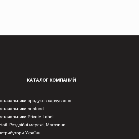
КАТАЛОГ КОМПАНИЙ
остачальники продуктів харчування
остачальники nonfood
стачальники Private Label
tail. Роздрібні мережі, Магазини
истрибутори України