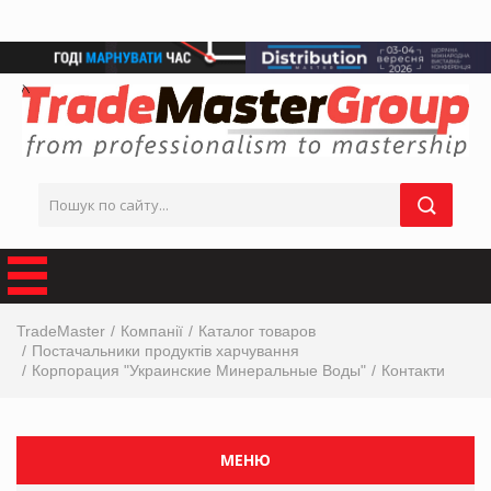
TradeMaster
Компанії
Каталог товаров
Постачальники продуктів харчування
Корпорация "Украинские Минеральные Воды"
Контакти
МЕНЮ