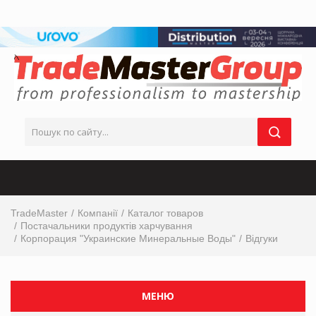
TradeMaster
Компанії
Каталог товаров
Постачальники продуктів харчування
Корпорация "Украинские Минеральные Воды"
Відгуки
МЕНЮ