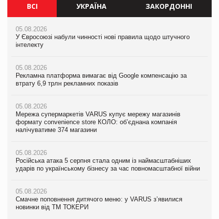
ВСІ
УКРАЇНА
ЗАКОРДОННІ
05.08.2026
05.08.2026
05.08.2026
У Євросоюзі набули чинності нові правила щодо штучного
Мережа супермаркетів VARUS купує мережу магазинів
У Євросоюзі набули чинності нові правила щодо штучного
інтелекту
формату convenience store КОЛО: об’єднана компанія
інтелекту
налічуватиме 374 магазини
05.08.2026
05.08.2026
Рекламна платформа вимагає від Google компенсацію за
05.08.2026
Рекламна платформа вимагає від Google компенсацію за
втрату 6,9 трлн рекламних показів
Російська атака 5 серпня стала одним із наймасштабніших
втрату 6,9 трлн рекламних показів
ударів по українському бізнесу за час повномасштабної війни
05.08.2026
05.08.2026
Мережа супермаркетів VARUS купує мережу магазинів
05.08.2026
Adidas витратила понад $1 млрд на маркетинг за квартал
формату convenience store КОЛО: об’єднана компанія
Смачне поповнення дитячого меню: у VARUS з’явилися
налічуватиме 374 магазини
новинки від ТМ ТОКЕРИ
05.08.2026
Amazon звинуватили у недостовірній рекламі екологічних
05.08.2026
05.08.2026
продуктів
Російська атака 5 серпня стала одним із наймасштабніших
Сергій Лісунов про заморожені хлібобулочні вироби на
ударів по українському бізнесу за час повномасштабної війни
PrivateLabel&FMCG Master 2026
05.08.2026
AstraZeneca обговорює найбільшу угоду десятиліття
05.08.2026
04.08.2026
Смачне поповнення дитячого меню: у VARUS з’явилися
Через атаку РФ у Дніпрі пошкоджено склад шоколаду
новинки від ТМ ТОКЕРИ
Millennium