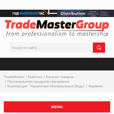
TradeMaster
Компанії
Каталог товаров
Постачальники продуктів харчування
Корпорация "Украинские Минеральные Воды"
Керівник
МЕНЮ