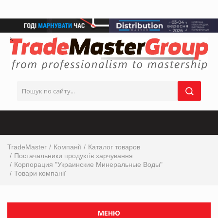
TradeMaster
Компанії
Каталог товаров
Постачальники продуктів харчування
Корпорация "Украинские Минеральные Воды"
Товари компанії
МЕНЮ