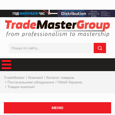
TradeMaster
Компанії
Каталог товаров
Постачальники обладнання
Oktell-Украина
Товари компанії
МЕНЮ