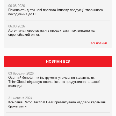
05.08.2026
06.08.2026
06.08.2026
Російська атака 5 серпня стала одним із наймасштабніших
Починають діяти нові правила імпорту продукції тваринного
Починають діяти нові правила імпорту продукції тваринного
ударів по українському бізнесу за час повномасштабної війни
походження до ЄС
походження до ЄС
05.08.2026
06.08.2026
06.08.2026
Смачне поповнення дитячого меню: у VARUS з’явилися
Аргентина повертається з продуктами птахівництва на
Аргентина повертається з продуктами птахівництва на
новинки від ТМ ТОКЕРИ
європейський ринок
європейський ринок
05.08.2026
всі новини
Сергій Лісунов про заморожені хлібобулочні вироби на
PrivateLabel&FMCG Master 2026
НОВИНИ B2B
03 березня 2026
Освітній бенефіт як інструмент утримання талантів: як
ThinkGlobal підвищує лояльність та продуктивність вашої
команди
31 жовтня 2024
Компанія Rarog Tactical Gear презентувала надлегкі керамічні
бронеплити