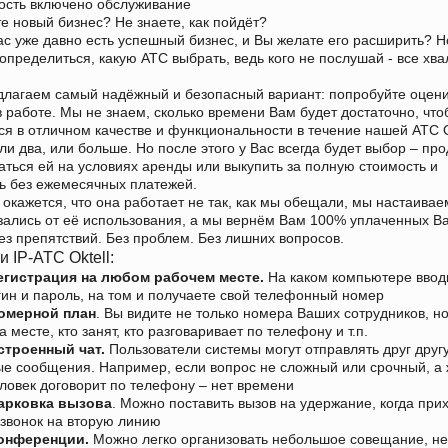
ость включено обслуживание
е новый бизнес? Не знаете, как пойдёт?
ас уже давно есть успешный бизнес, и Вы желате его расширить? Н
определиться, какую АТС выбрать, ведь кого не послушай - все хва
лагаем самый надёжный и безопасный вариант: попробуйте оцен
в работе. Мы не знаем, сколько времени Вам будет достаточно, чт
ся в отличном качестве и функциональности в течение нашей АТС Ok
ли два, или больше. Но после этого у Вас всегда будет выбор – пр
аться ей на условиях аренды или выкупить за полную стоимость и
ь без ежемесячных платежей.
 окажется, что она работает не так, как мы обещали, мы настаивае
зались от её использования, а мы вернём Вам 100% уплаченных В
Без препятствий. Без проблем. Без лишних вопросов.
 IP-АТС Oktell:
егистрация на любом рабочем месте.
На каком компьютере ввод
гин и пароль, на том и получаете свой телефонный номер
омерной план
. Вы видите не только номера Ваших сотрудников, но
а месте, кто занят, кто разговаривает по телефону и т.п.
строенный чат.
Пользователи системы могут отправлять друг друг
ые сообщения. Например, если вопрос не сложный или срочный, а
еловек договорит по телефону – нет времени
арковка вызова
. Можно поставить вызов на удержание, когда при
звонок на вторую линию
онференции.
Можно легко организовать небольшое совещание, не