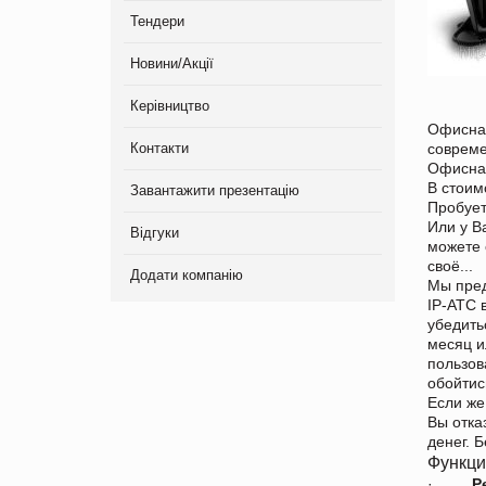
Тендери
Новини/Акції
Керівництво
Офисная
Контакти
совреме
Офисная
В стоим
Завантажити презентацію
Пробует
Или у В
Відгуки
можете 
своё...
Додати компанію
Мы пред
IP-АТС 
убедить
месяц и
пользов
обойтис
Если же
Вы отка
денег. 
Функции
·
Р