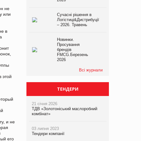
он не
у или
Сучасні рішення в
Логістиці&Дистрибуції
– 2026. Травень
не в
а
Новинки.
Просування
вонит
брендів
вонок,
FMCG.Березень
2026
руппы
Всі журнали
в этой
ТЕНДЕРИ
оторый
21 січня 2026
ТДВ «Золотоніський маслоробний
ий
комбінат»
у, и не
орая
03 липня 2023
м
Тендери компанії
рый его