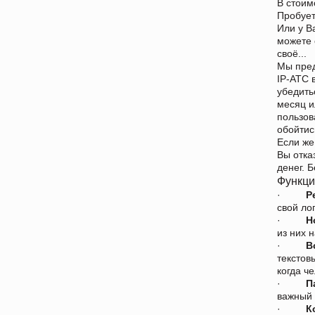
В стоим
Пробует
Или у В
можете 
своё...
Мы пред
IP-АТС 
убедить
месяц и
пользов
обойтис
Если же
Вы отка
денег. 
Функции
·
Р
свой ло
·
Н
из них н
·
В
текстов
когда ч
·
П
важный 
·
К