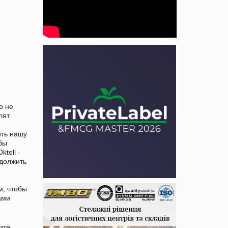
о не
лят
ить нашу
обы
tell -
одолжить
м, чтобы
ами
ите