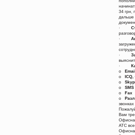
пополни
начинат
34 грн,
дальше 
докумен
·
С
разгово
·
А
загруже
сотрудн
·
З
выяснит
·
К
o
Emai
o
ICQ
,
o
Sky
o
SMS
o
Fax
o
Раз
звонках
Пожалуй
Вам тре
Офисная
АТС все
Офисная