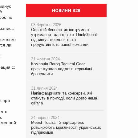
 минус
НОВИНИ B2B
 А
рос по
03 березня 2026
 запись
Освітній бенефіт як інструмент
утримання талантів: як ThinkGlobal
асколько
підвищує лояльність та
продуктивність вашої команди
тся ли
и
31 жовтня 2024
Компанія Rarog Tactical Gear
ация с:
презентувала надлегкі керамічні
бронеплити
31 липня 2024
Напівфабрикати та консерви, які
стануть в пригоді, коли довго нема
в при
світла
 что
ь.
24 червня 2024
Meest Пошта і Shop-Express
ременной
розширюють можливості українських
підприємців