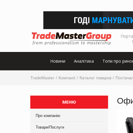
Порта
Новини
Аналітика
Топи про рино
TradeMaster
Компанії
Каталог товаров
Постача
Офи
МЕНЮ
Про компанію
Товари/Послуги