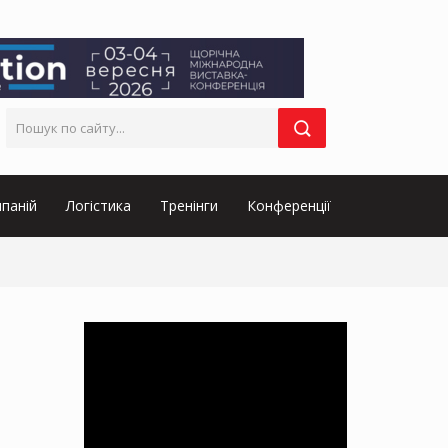
паній
Логістика
Тренінги
Конференції