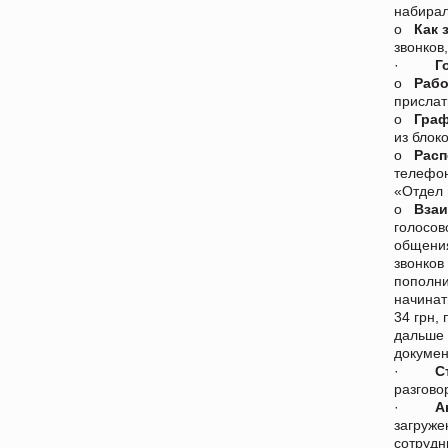
набира
o
Как 
звонков
·
Г
o
Рабо
прислат
o
Граф
из блок
o
Расп
телефон
«Отдел
o
Взаи
голосов
общения
звонков
пополни
начинат
34 грн,
дальше 
докумен
·
С
разгово
·
А
загруже
сотрудн