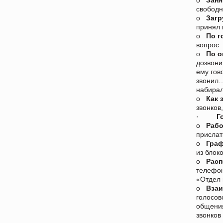
свободн
o
Загр
принял 
o
По г
вопрос 
o
По о
дозвони
ему гов
звонил…
набира
o
Как 
звонков
·
Г
o
Рабо
прислат
o
Граф
из блок
o
Расп
телефон
«Отдел
o
Взаи
голосов
общения
звонков