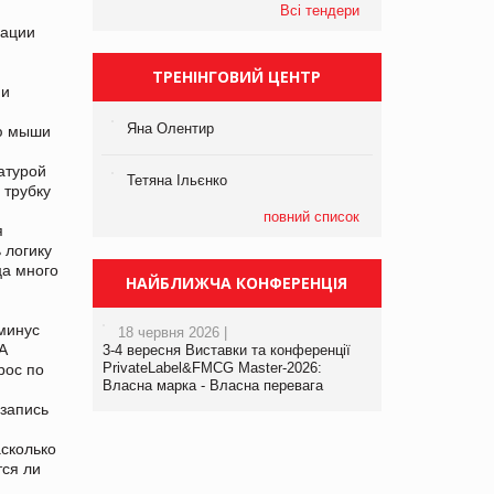
Всі тендери
зации
ТРЕНІНГОВИЙ ЦЕНТР
 и
Яна Олентир
ью мыши
атурой
Тетяна Ільєнко
 трубку
повний список
я
 логику
ца много
НАЙБЛИЖЧА КОНФЕРЕНЦІЯ
 минус
18 червня 2026 |
 А
3-4 вересня Виставки та конференції
PrivateLabel&FMCG Master-2026:
рос по
Власна марка - Власна перевага
 запись
асколько
тся ли