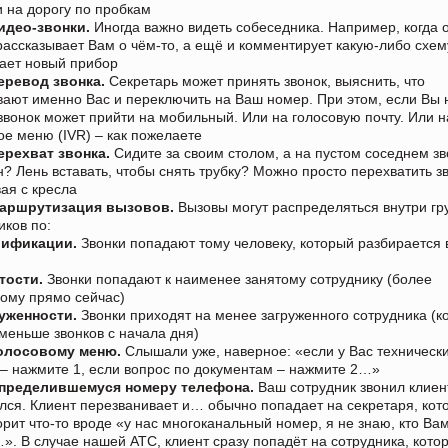
 на дорогу по пробкам
идео-звонки.
Иногда важно видеть собеседника. Например, когда 
рассказывает Вам о чём-то, а ещё и комментирует какую-либо схем
ает новый прибор
еревод звонка.
Секретарь может принять звонок, выяснить, что
ают именно Вас и переключить на Ваш номер. При этом, если Вы 
звонок может прийти на мобильный. Или на голосовую почту. Или н
ое меню (IVR) – как пожелаете
ерехват звонка.
Сидите за своим столом, а на пустом соседнем з
? Лень вставать, чтобы снять трубку? Можно просто перехватить з
вая с кресла
аршрутизация вызовов.
Вызовы могут распределяться внутри г
иков по:
лификации.
Звонки попадают тому человеку, который разбирается 
тости.
Звонки попадают к наименее занятому сотруднику (более
ому прямо сейчас)
уженности.
Звонки приходят на менее загруженного сотрудника (к
меньше звонков с начала дня)
олосовому меню.
Слышали уже, наверное: «если у Вас техническ
– нажмите 1, если вопрос по документам – нажмите 2…»
пределившемуся номеру телефона.
Ваш сотрудник звонил клиент
лся. Клиент перезванивает и… обычно попадает на секретаря, кот
орит что-то вроде «у нас многоканальный номер, я не знаю, кто Ва
». В случае нашей АТС, клиент сразу попадёт на сотрудника, кото