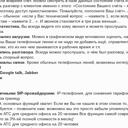
ли вовремя счёт. Можно смотреть в базе данных состояние счёта и
ь разговор с клиентом именно с этого: «Состояние Вашего счёта –
 поэтому доступ приостановлен. Пожалуйста, пополните Ваш счёт».
– обычное: «если у Вас технический вопрос – нажмите 1, если воп
там – нажмите 2…». И звонков становится в три раза меньше…
татистика.
Вы всегда видите кто кому звонил и можете прослушать
ра
нализ нагрузки
. Можно в графическом виде мгновенно оценить, н
ны Ваши телефонные линии и не надо ли добавить ещё, справляю
ики, кто из них чем занимается в рабочее время и т.п.
апись разговора
. Всегда можно прослушать, о чём был разговор, 
ь спорный вопрос.
аналы связи
. Кроме обычных телефонных линий, возможны интегр
l
Google talk, Jabber
pe
личными
SIP
-провайдерами
. IP-телефония, для снижения тарифо
 за границу
, основных функций хватит. Если же Вы не нашли в этом списке то,
буется – позвоните нам: возможно мы это просто забыли упомянут
 АТС для среднего офиса на 20 человек Все функции самой сов
го за 3% её полной стоимости в месяц!
 АТС для среднего офиса на 20 человек