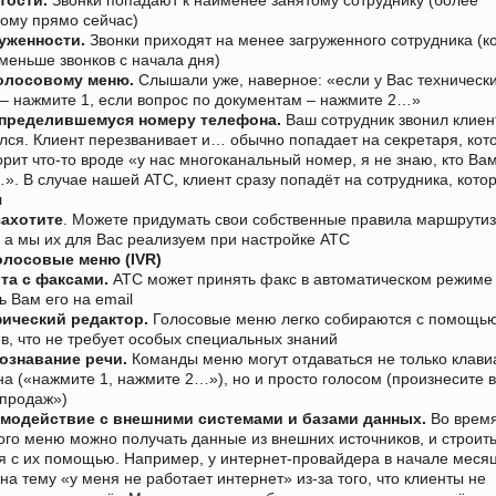
ому прямо сейчас)
уженности.
Звонки приходят на менее загруженного сотрудника (к
меньше звонков с начала дня)
олосовому меню.
Слышали уже, наверное: «если у Вас техническ
– нажмите 1, если вопрос по документам – нажмите 2…»
пределившемуся номеру телефона.
Ваш сотрудник звонил клиент
лся. Клиент перезванивает и… обычно попадает на секретаря, кот
орит что-то вроде «у нас многоканальный номер, я не знаю, кто Ва
». В случае нашей АТС, клиент сразу попадёт на сотрудника, кото
л
захотите
. Можете придумать свои собственные правила маршрути
, а мы их для Вас реализуем при настройке АТС
олосовые меню
(IVR)
та с факсами.
АТС может принять факс в автоматическом режиме
ь Вам его на email
ический редактор.
Голосовые меню легко собираются с помощ
ов, что не требует особых специальных знаний
ознавание речи.
Команды меню могут отдаваться не только клави
а («нажмите 1, нажмите 2…»), но и просто голосом (произнесите в
 продаж»)
модействие с внешними системами и базами данных.
Во врем
ого меню можно получать данные из внешних источников, и строить
 с их помощью. Например, у интернет-провайдера в начале меся
 на тему «у меня не работает интернет» из-за того, что клиенты не