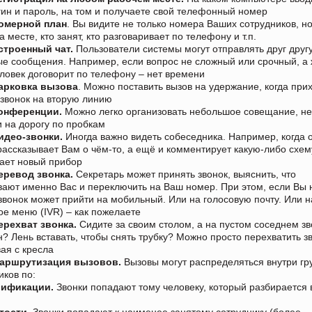
гин и пароль, на том и получаете свой телефонный номер
омерной план
. Вы видите не только номера Ваших сотрудников, но
а месте, кто занят, кто разговаривает по телефону и т.п.
строенный чат.
Пользователи системы могут отправлять друг друг
ые сообщения. Например, если вопрос не сложный или срочный, а
еловек договорит по телефону – нет времени
арковка вызова
. Можно поставить вызов на удержание, когда при
звонок на вторую линию
онференции.
Можно легко организовать небольшое совещание, не
 на дорогу по пробкам
идео-звонки.
Иногда важно видеть собеседника. Например, когда 
рассказывает Вам о чём-то, а ещё и комментирует какую-либо схем
ает новый прибор
еревод звонка.
Секретарь может принять звонок, выяснить, что
ают именно Вас и переключить на Ваш номер. При этом, если Вы 
звонок может прийти на мобильный. Или на голосовую почту. Или н
ое меню (IVR) – как пожелаете
ерехват звонка.
Сидите за своим столом, а на пустом соседнем з
? Лень вставать, чтобы снять трубку? Можно просто перехватить з
вая с кресла
аршрутизация вызовов.
Вызовы могут распределяться внутри г
иков по:
лификации.
Звонки попадают тому человеку, который разбирается 
тости.
Звонки попадают к наименее занятому сотруднику (более