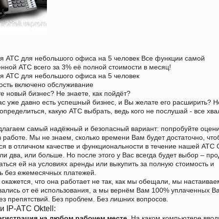
 АТС для небольшого офиса на 5 человек Все функции самой
нной АТС всего за 3% её полной стоимости в месяц!
 АТС для небольшого офиса на 5 человек
ость включено обслуживание
е новый бизнес? Не знаете, как пойдёт?
ас уже давно есть успешный бизнес, и Вы желате его расширить? Н
определиться, какую АТС выбрать, ведь кого не послушай - все хва
лагаем самый надёжный и безопасный вариант: попробуйте оцен
в работе. Мы не знаем, сколько времени Вам будет достаточно, чт
ся в отличном качестве и функциональности в течение нашей АТС Ok
ли два, или больше. Но после этого у Вас всегда будет выбор – пр
аться ей на условиях аренды или выкупить за полную стоимость и
ь без ежемесячных платежей.
 окажется, что она работает не так, как мы обещали, мы настаивае
зались от её использования, а мы вернём Вам 100% уплаченных В
Без препятствий. Без проблем. Без лишних вопросов.
 IP-АТС Oktell:
егистрация на любом рабочем месте.
На каком компьютере ввод