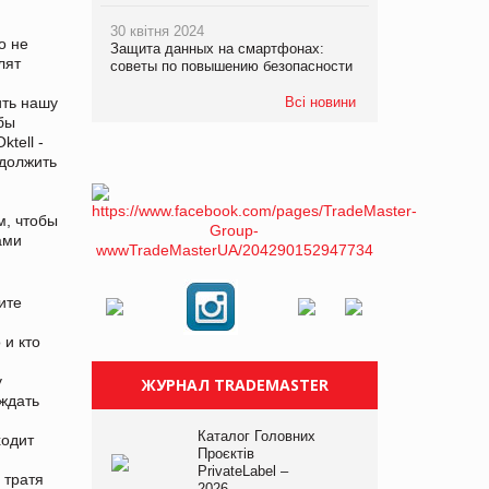
30 квітня 2024
о не
Защита данных на смартфонах:
лят
советы по повышению безопасности
Всі новини
ить нашу
обы
tell -
одолжить
м, чтобы
ами
ите
 и кто
у
ЖУРНАЛ TRADEMASTER
 ждать
Каталог Головних
ходит
Проєктів
PrivateLabel –
 тратя
2026