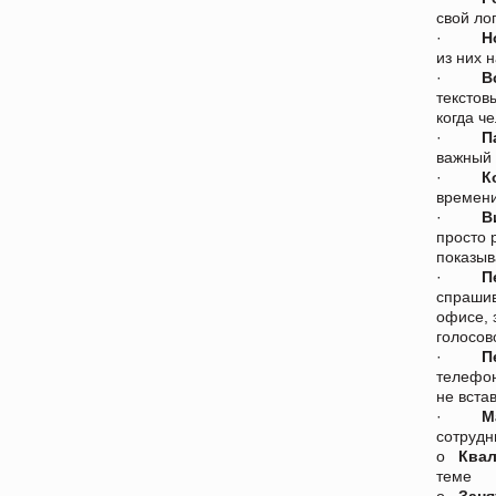
свой ло
·
Н
из них н
·
В
текстов
когда ч
·
П
важный 
·
К
времени
·
В
просто 
показыв
·
П
спрашив
офисе, 
голосов
·
П
телефон
не вста
·
М
сотрудн
o
Ква
теме
o
Заня