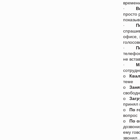
времени
·
В
просто 
показыв
·
П
спрашив
офисе, 
голосов
·
П
телефон
не вста
·
М
сотрудн
o
Ква
теме
o
Заня
свободн
o
Загр
принял 
o
По г
вопрос 
o
По о
дозвони
ему гов
звонил…