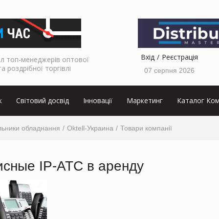
Вхід
Реєстрація
л топ-менеджерів оптової
та роздрібної торгівлі
07 серпня 2026
к
Світовий досвід
Інновації
Маркетинг
Каталог Ком
льники обладнання
Oktell-Украина
Товари компанії
сные IP-АТС в аренду