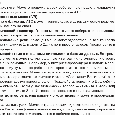
л
захотите
. Можете придумать свои собственные правила маршрути
, а мы их для Вас реализуем при настройке АТС
олосовые меню
(IVR)
та с факсами.
АТС может принять факс в автоматическом режиме
ь Вам его на email
ический редактор.
Голосовые меню легко собираются с помощ
ов, что не требует особых специальных знаний
ознавание речи.
Команды меню могут отдаваться не только клави
а («нажмите 1, нажмите 2…»), но и просто голосом (произнесите в
 продаж»)
модействие с внешними системами и базами данных.
Во врем
ого меню можно получать данные из внешних источников, и строить
 с их помощью. Например, у интернет-провайдера в начале меся
 на тему «у меня не работает интернет» из-за того, что клиенты не
ли вовремя счёт. Можно смотреть в базе данных состояние счёта и
ь разговор с клиентом именно с этого: «Состояние Вашего счёта –
 поэтому доступ приостановлен. Пожалуйста, пополните Ваш счёт».
– обычное: «если у Вас технический вопрос – нажмите 1, если воп
там – нажмите 2…». И звонков становится в три раза меньше…
татистика.
Вы всегда видите кто кому звонил и можете прослушать
ра
нализ нагрузки
. Можно в графическом виде мгновенно оценить, н
ны Ваши телефонные линии и не надо ли добавить ещё, справляю
ики, кто из них чем занимается в рабочее время и т.п.