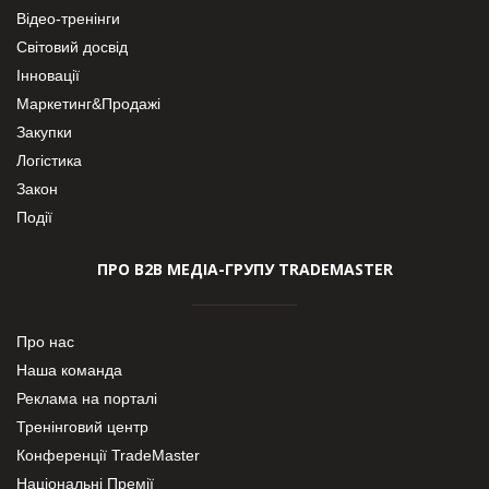
Відео-тренінги
Світовий досвід
Інновації
Маркетинг&Продажі
Закупки
Логістика
Закон
Події
ПРО В2В МЕДІА-ГРУПУ TRADEMASTER
Про нас
Наша команда
Реклама на порталі
Тренінговий центр
Конференції TradeMaster
Національні Премії