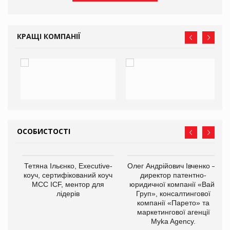
КРАЩІ КОМПАНІЇ
ОСОБИСТОСТІ
,
Тетяна Ільєнко, Executive-
Олег Андрійович Івченко —
ОВ
коуч, сертифікований коуч
директор патентно-
МСС ICF, ментор для
юридичної компанії «Вайз
лідерів
Груп», консалтингової
компанії «Парето» та
маркетингової агенції
Myka Agency.