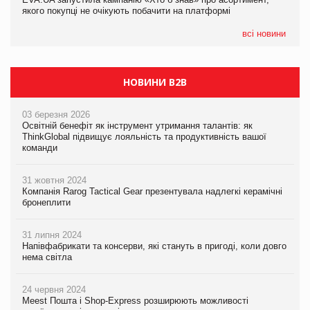
якого покупці не очікують побачити на платформі
Мережа супермаркетів VARUS купує мережу магазинів
формату convenience store КОЛО: об’єднана компанія
налічуватиме 374 магазини
всі новини
НОВИНИ B2B
03 березня 2026
Освітній бенефіт як інструмент утримання талантів: як
ThinkGlobal підвищує лояльність та продуктивність вашої
команди
31 жовтня 2024
Компанія Rarog Tactical Gear презентувала надлегкі керамічні
бронеплити
31 липня 2024
Напівфабрикати та консерви, які стануть в пригоді, коли довго
нема світла
24 червня 2024
Meest Пошта і Shop-Express розширюють можливості