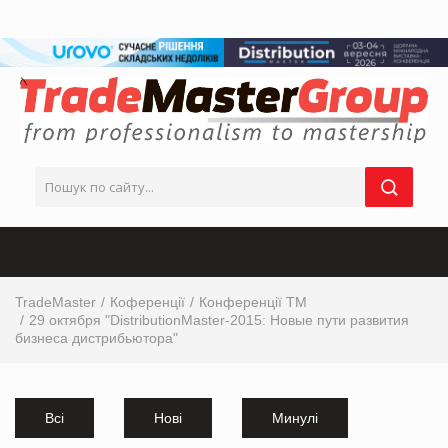
TradeMaster
Коференції
Конференції ТМ
29 октября "DistributionMaster-2015: Новые пути развития
бизнеса дистрибьютора"
Всі
Нові
Минулі