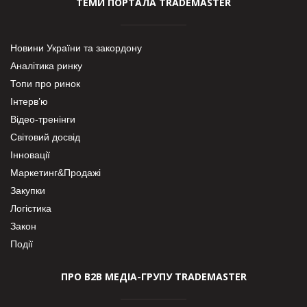
ТЕМИ ПОРТАЛА TRADEMASTER
Новини України та закордону
Аналітика ринку
Топи про ринок
Інтерв’ю
Відео-тренінги
Світовий досвід
Інновації
Маркетинг&Продажі
Закупки
Логістика
Закон
Події
ПРО В2В МЕДІА-ГРУПУ TRADEMASTER