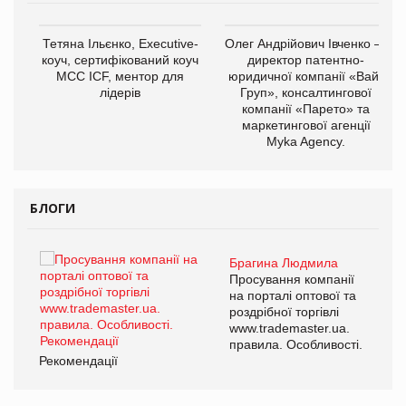
,
Тетяна Ільєнко, Executive-
Олег Андрійович Івченко —
ОВ
коуч, сертифікований коуч
директор патентно-
МСС ICF, ментор для
юридичної компанії «Вайз
лідерів
Груп», консалтингової
компанії «Парето» та
маркетингової агенції
Myka Agency.
БЛОГИ
Брагина Людмила
ї
Просування компанії
а
на порталі оптової та
роздрібної торгівлі
www.trademaster.ua.
і.
правила. Особливості.
Рекомендації
Ре