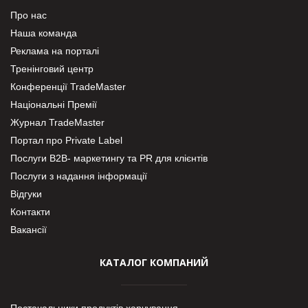
Про нас
Наша команда
Реклама на порталі
Тренінговий центр
Конференції TradeMaster
Національні Премії
Журнал TradeMaster
Портал про Private Label
Послуги В2В- маркетингу та PR для клієнтів
Послуги з надання інформації
Відгуки
Контакти
Вакансії
КАТАЛОГ КОМПАНИЙ
Постачальники продуктів харчування