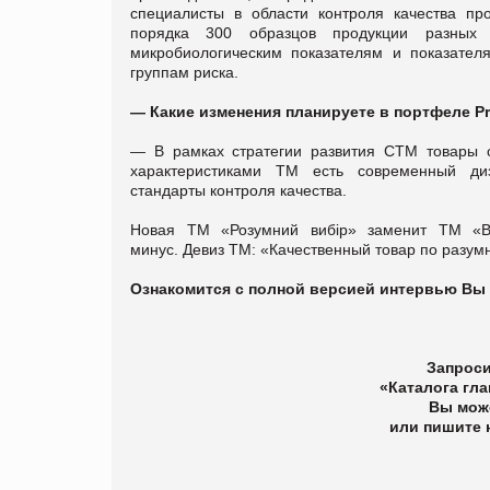
специалисты в области контроля качества пр
порядка 300 образцов продукции разных 
микробиологическим показателям и показател
группам риска.
—
Какие изменения планируете в портфеле Pr
—
В рамках стратегии развития СТМ товары с
характеристиками ТМ есть современный диза
стандарты контроля качества.
Новая ТМ «Розумний вибір» заменит ТМ «Ви
минус. Девиз ТМ: «Качественный товар по разум
Ознакомится с полной версией интервью Вы 
Запроси
«Каталога гла
Вы може
или пишите н