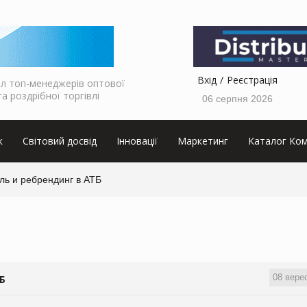
Вхід
Реєстрація
л топ-менеджерів оптової
та роздрібної торгівлі
06 серпня 2026
к
Світовий досвід
Інновації
Маркетинг
Каталог Ком
ль и ребрендинг в АТБ
08 вере
Б