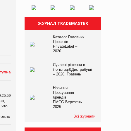
ЖУРНАЛ TRADEMASTER
Каталог Головних
Проєктів
PrivateLabel –
2026
Сучасні рішення в
Логістиці&Дистрибуції
тупна
– 2026. Травень
Новинки.
Просування
0:25:59
брендів
ан,
FMCG.Березень
 что
2026
можно
Всі журнали