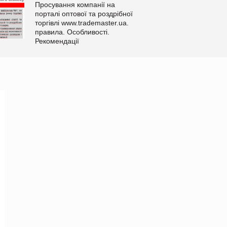
Просування компанії на
порталі оптової та роздрібної
торгівлі www.trademaster.ua.
правила. Особливості.
Рекомендації