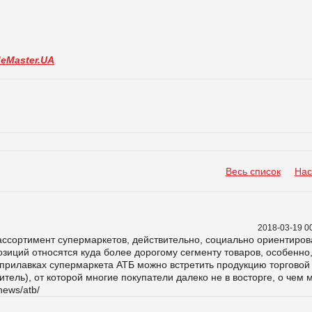
deMaster.UA
Весь список
Нас
2018-03-19 0
- ассортимент супермаркетов, действительно, социально ориентиров
озиций относятся куда более дорогому сегменту товаров, особенно,
а прилавках супермаркета АТБ можно встретить продукцию торговой
тель), от которой многие покупатели далеко не в восторге, о чем 
news/atb/