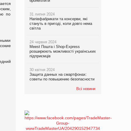
бронеплити
ается
ским,
ью по
31 липня 2024
Напівфабрикати та консерви, які
стануть в пригоді, коли довго нема
світла
вными
24 червня 2024
сокие
Meest Пошта і Shop-Express
розширюють можливості українських
підприємців
едний
30 квітня 2024
Защита данных на смартфонах:
советы по повышению безопасности
Всі новини