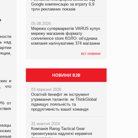
Google компенсацію за втрату 6,9
Google компенсацію за втрату 6,9
трлн рекламних показів
трлн рекламних показів
05.08.2026
Сергій Лісунов про заморожені
в
05.08.2026
05.08.2026
хлібобулочні вироби на
Мережа супермаркетів VARUS купує
Adidas витратила понад $1 млрд на
PrivateLabel&FMCG Master 2026
мережу магазинів формату
маркетинг за квартал
ности
convenience store КОЛО: об’єднана
ь над
компанія налічуватиме 374 магазини
04.08.2026
артии
Через атаку РФ у Дніпрі пошкоджено
кции,
склад шоколаду Millennium
всі новини
НОВИНИ B2B
ких и
, что
03 березня 2026
Освітній бенефіт як інструмент
утримання талантів: як ThinkGlobal
0% от
підвищує лояльність та
тствия
продуктивність вашої команди
31 жовтня 2024
разцы
Компанія Rarog Tactical Gear
нских
презентувала надлегкі керамічні
анные