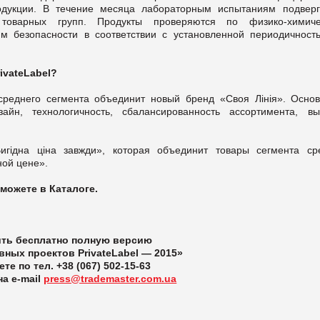
одукции. В течение месяца лабораторным испытаниям подверг
товарных групп. Продукты проверяются по физико-химиче
ям безопасности в соответствии с установленной периодичност
ivateLabel?
реднего сегмента объединит новый бренд «Своя Лінія». Осно
йн, технологичность, сбалансированность ассортимента, вы
гідна ціна завжди», которая объединит товары сегмента ср
ной цене».
можете в Каталоге.
ть бесплатно полную версию
вных проектов PrivateLabel — 2015»
те по тел. +38 (067) 502-15-63
а e-mail
press@trademaster.com.ua