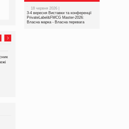
18 червня 2026 |
3-4 вересня Виставки та конференції
PrivateLabel&FMCG Master-2026:
Власна марка - Власна перевага
сник
Олексій Логачов-Михайлов
Яна Сараніна, директор
ежі
Файно маркет Директор
компанії «УкраМарин»
департаменту з
виробництва
Брагина Людмила