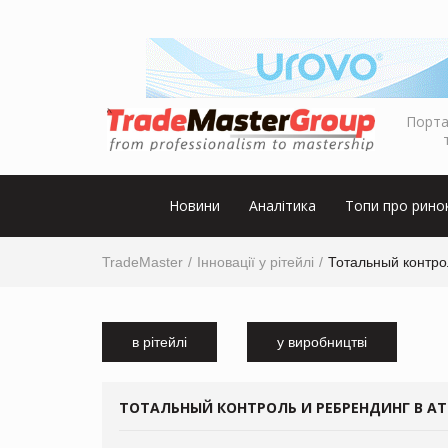
Порта
Новини
Аналітика
Топи про рино
TradeMaster
Інновації у рітейлі
Тотальный контро
в рітейлі
у виробництві
ТОТАЛЬНЫЙ КОНТРОЛЬ И РЕБРЕНДИНГ В АТ