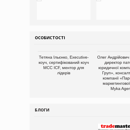
ОСОБИСТОСТІ
арас Ігорович,
Тетяна Ільєнко, Executive-
Олег Андрійович
иробництва ТОВ
коуч, сертифікований коуч
директор пат
Герчак"
МСС ICF, ментор для
юридичної компа
лідерів
Груп», консал
компанії «Пар
маркетингової
Myka Agen
БЛОГИ
Брагина Людмила