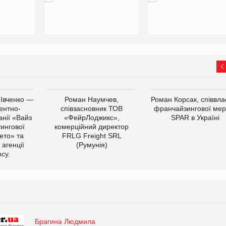
 Івченко —
Роман Наумчев,
Роман Корсак, співвла
ентно-
співзасновник ТОВ
франчайзингової мер
нії «Вайз
«ФейрЛоджикс»,
SPAR в Україні
тингової
комерційний директор
ето» та
FRLG Freight SRL
 агенції
(Румунія)
cy.
Брагина Людмила