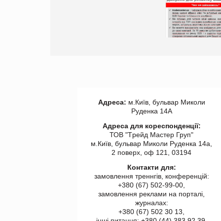
Просування компанії на
порталі оптової та роздрібної
торгівлі www.trademaster.ua.
правила. Особливості.
Рекомендації
Адреса:
м.Київ, бульвар Миколи
Руденка 14А
Адреса для кореспонденції:
ТОВ "Tрейд Мастер Груп"
м.Київ, бульвар Миколи Руденка 14а,
2 поверх, оф 121, 03194
Контакти для:
замовлення треннгів, конференцій:
+380 (67) 502-99-00,
замовлення реклами на порталі,
журналах:
+380 (67) 502 30 13,
інші питання: +380 (44) 383 92 39,