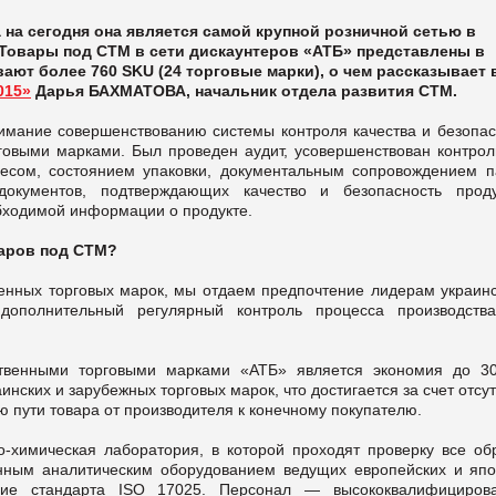
а на сегодня она является самой крупной розничной сетью в
 Товары под СТМ в сети дискаунтеров «АТБ» представлены в
ют более 760 SKU (24 торговые марки), о чем рассказывает 
015»
Дарья БАХМАТОВА, начальник отдела развития СТМ.
имание совершенствованию системы контроля качества и безопас
говыми марками. Был проведен аудит, усовершенствован контрол
весом, состоянием упаковки, документальным сопровождением п
кументов, подтверждающих качество и безопасность проду
обходимой информации о продукте.
варов под СТМ?
енных торговых марок, мы отдаем предпочтение лидерам украинс
дополнительный регулярный контроль процесса производства
твенными торговыми марками «АТБ» является экономия до 3
инских и зарубежных торговых марок, что достигается за счет отсу
ю пути товара от производителя к конечному покупателю.
о-химическая лаборатория, в которой проходят проверку все об
ным аналитическим оборудованием ведущих европейских и япо
ствие стандарта ISO 17025. Персонал
—
высококвалифициров