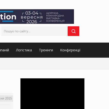
паній
Логістика
Тренінги
Конференції
сня 2015