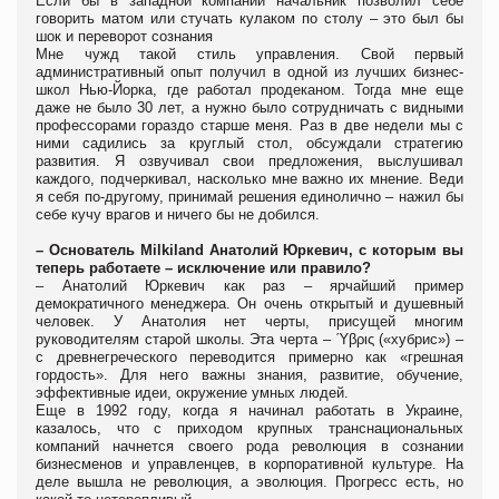
Если бы в западной компании начальник позволил себе
говорить матом или стучать кулаком по столу – это был бы
шок и переворот сознания
Мне чужд такой стиль управления. Свой первый
административный опыт получил в одной из лучших бизнес-
школ Нью-Йорка, где работал продеканом. Тогда мне еще
даже не было 30 лет, а нужно было сотрудничать с видными
профессорами гораздо старше меня. Раз в две недели мы с
ними садились за круглый стол, обсуждали стратегию
развития. Я озвучивал свои предложения, выслушивал
каждого, подчеркивал, насколько мне важно их мнение. Веди
я себя по-другому, принимай решения единолично – нажил бы
себе кучу врагов и ничего бы не добился.
– Основатель Milkiland Анатолий Юркевич, с которым вы
теперь работаете – исключение или правило?
– Анатолий Юркевич как раз – ярчайший пример
демократичного менеджера. Он очень открытый и душевный
человек. У Анатолия нет черты, присущей многим
руководителям старой школы. Эта черта – Ύβρις («хубрис») –
с древнегреческого переводится примерно как «грешная
гордость». Для него важны знания, развитие, обучение,
эффективные идеи, окружение умных людей.
Еще в 1992 году, когда я начинал работать в Украине,
казалось, что с приходом крупных транснациональных
компаний начнется своего рода революция в сознании
бизнесменов и управленцев, в корпоративной культуре. На
деле вышла не революция, а эволюция. Прогресс есть, но