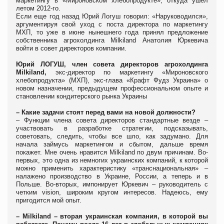
маркетингу в «Мироновском хлебопродукте», откуда ушел
летом 2012-го.
Если еще год назад Юрий Логуш говорил: «Наруководился»,
аргументируя свой уход с поста директора по маркетингу
МХП, то уже в июне нынешнего года принял предложение
собственника агрохолдинга Milkiland Анатолия Юркевича
войти в совет директоров компании.
Юрий ЛОГУШ, член совета директоров
агрохолдинга
Milkiland,
экс-директор по маркетингу «Мироновского
хлебопродукта» (МХП), экс-глава «Крафт Фудз Украина» о
новом назначении, предыдущем профессиональном опыте и
становлении кондитерского рынка Украины
– Какие задачи стоят перед вами на новой должности?
– Функции члена совета директоров стандартные везде –
участвовать в разработке стратегии, подсказывать,
советовать, следить, чтобы все шло, как задумано. Для
начала займусь маркетингом и сбытом, дальше время
покажет. Мне очень нравится Milkiland по двум причинам. Во-
первых, это одна из немногих украинских компаний, к которой
можно применить характеристику «транснациональная» –
налажено производство в Украине, России, а теперь и в
Польше. Во-вторых, импонирует Юркевич – руководитель с
четким vision, широким кругом интересов. Надеюсь, ему
пригодится мой опыт.
– Milkiland
– вторая украинская компания, в которой вы