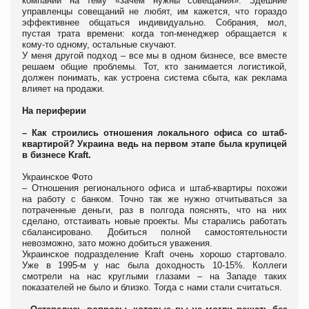
компаний на тему «зачем нужны совещания». Здешние
управленцы совещаний не любят, им кажется, что гораздо
эффективнее общаться индивидуально. Собрания, мол,
пустая трата времени: когда топ-менеджер обращается к
кому-то одному, остальные скучают.
У меня другой подход – все мы в одном бизнесе, все вместе
решаем общие проблемы. Тот, кто занимается логистикой,
должен понимать, как устроена система сбыта, как реклама
влияет на продажи.
На периферии
– Как строились отношения
локального офиса со штаб-
квартирой? Украина ведь на первом этапе была крупицей
в бизнесе Kraft.
Украинское Фото
– Отношения регионального офиса и штаб-квартиры похожи
на работу с банком. Точно так же нужно отчитываться за
потраченные деньги, раз в полгода пояснять, что на них
сделано, отстаивать новые проекты. Мы старались работать
сбалансировано. Добиться полной самостоятельности
невозможно, зато можно добиться уважения.
Украинское подразделение Kraft очень хорошо стартовало.
Уже в 1995-м у нас была доходность 10-15%. Коллеги
смотрели на нас круглыми глазами – на Западе таких
показателей не было и близко. Тогда с нами стали считаться.