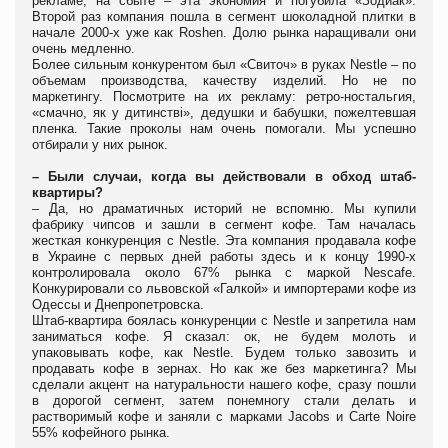
рекламе, на сбыте – эта экономия и погубила «Зодиак».
Второй раз компания пошла в сегмент шоколадной плитки в
начале 2000-х уже как Roshen. Долю рынка наращивали они
очень медленно.
Более сильным конкурентом был «Свиточ» в руках Nestle – по
объемам производства, качеству изделий. Но не по
маркетингу. Посмотрите на их рекламу: ретро-ностальгия,
«смачно, як у дитинстві», дедушки и бабушки, пожелтевшая
пленка. Такие проколы нам очень помогали. Мы успешно
отбирали у них рынок.
– Были случаи, когда вы действовали в обход штаб-
квартиры?
– Да, но драматичных историй не вспомню. Мы купили
фабрику чипсов и зашли в сегмент кофе. Там началась
жесткая конкуренция с Nestle. Эта компания продавала кофе
в Украине с первых дней работы здесь и к концу 1990-х
контролировала около 67% рынка с маркой Nescafe.
Конкурировали со львовской «Галкой» и импортерами кофе из
Одессы и Днепропетровска.
Штаб-квартира боялась конкуренции с Nestle и запретила нам
заниматься кофе. Я сказал: ок, не будем молоть и
упаковывать кофе, как Nestle. Будем только завозить и
продавать кофе в зернах. Но как же без маркетинга? Мы
сделали акцент на натуральности нашего кофе, сразу пошли
в дорогой сегмент, затем понемногу стали делать и
растворимый кофе и заняли с марками Jacobs и Carte Noire
55% кофейного рынка.