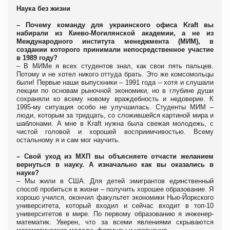
Наука без жизни
– Почему команду для украинского офиса Kraft вы
набирали из Киево-Могилянской академии, а не из
Международного института менеджмента (МИМ), в
создании которого принимали непосредственное участие
в 1989 году?
– В МИМе я всех студентов знал, как свои пять пальцев.
Потому и не хотел никого оттуда брать. Это же комсомольцы
были! Первые наши выпускники – 1991 года – хотя и слушали
лекции по основам рыночной экономики, но в глубине души
сохраняли ко всему новому враждебность и недоверие. К
1995-му ситуация особо не улучшилась. Студенты МИМ –
люди, которым за тридцать, со сложившейся картиной мира и
шаблонами. А мне в Kraft нужна была свежая молодежь, с
чистой головой и хорошей восприимчивостью. Всему
остальному я и сам мог научить.
– Свой уход из МХП вы объясняете отчасти желанием
вернуться в науку. А изначально как вы оказались в
науке?
– Мы жили в США. Для детей эмигрантов единственный
способ пробиться в жизни – получить хорошее образование. Я
хорошо учился, окончил факультет экономики Нью-Йоркского
университета, который входил и сейчас входит в топ-10
университетов в мире. По первому образованию я инженер-
математик. Уверен, что за всеми явлениями скрываются