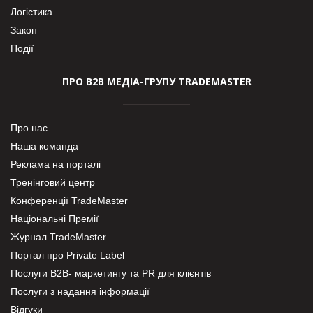
Логістика
Закон
Події
ПРО В2В МЕДІА-ГРУПУ TRADEMASTER
Про нас
Наша команда
Реклама на порталі
Тренінговий центр
Конференції TradeMaster
Національні Премії
Журнал TradeMaster
Портал про Private Label
Послуги В2В- маркетингу та PR для клієнтів
Послуги з надання інформації
Відгуки