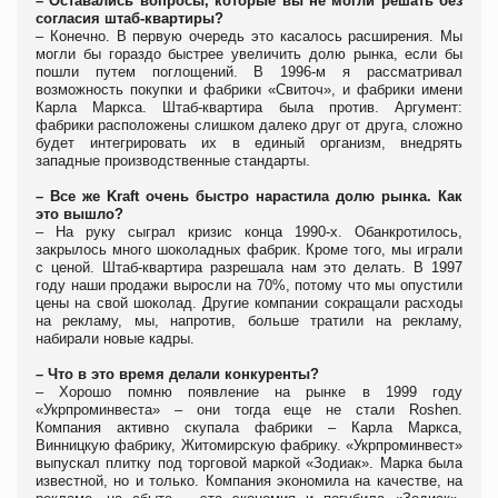
– Оставались вопросы, которые вы не могли решать без
согласия штаб-квартиры?
– Конечно. В первую очередь это касалось расширения. Мы
могли бы гораздо быстрее увеличить долю рынка, если бы
пошли путем поглощений. В 1996-м я рассматривал
возможность покупки и фабрики «Свиточ», и фабрики имени
Карла Маркса. Штаб-квартира была против. Аргумент:
фабрики расположены слишком далеко друг от друга, сложно
будет интегрировать их в единый организм, внедрять
западные производственные стандарты.
– Все же Kraft
очень быстро нарастила долю рынка. Как
это вышло?
– На руку сыграл кризис конца 1990-х. Обанкротилось,
закрылось много шоколадных фабрик. Кроме того, мы играли
с ценой. Штаб-квартира разрешала нам это делать. В 1997
году наши продажи выросли на 70%, потому что мы опустили
цены на свой шоколад. Другие компании сокращали расходы
на рекламу, мы, напротив, больше тратили на рекламу,
набирали новые кадры.
– Что в это время делали конкуренты?
– Хорошо помню появление на рынке в 1999 году
«Укрпроминвеста» – они тогда еще не стали Roshen.
Компания активно скупала фабрики – Карла Маркса,
Винницкую фабрику, Житомирскую фабрику. «Укрпроминвест»
выпускал плитку под торговой маркой «Зодиак». Марка была
известной, но и только. Компания экономила на качестве, на