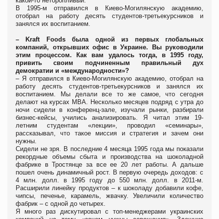
какой-то неторопливый.
В 1995-м отправился в Киево-Могилянскую академию,
отобрал на работу десять студентов-третьекурсников и
занялся их воспитанием.
– Kraft
Foods была одной из первых глобальных
компаний, открывших офис в Украине. Вы руководили
этим процессом. Как вам удалось тогда, в 1995 году,
привить своим подчиненным правильный дух
демократии и «международности»?
– Я отправился в Киево-Могилянскую академию, отобрал на
работу десять студентов-третьекурсников и занялся их
воспитанием. Мы делали все то же самое, что сегодня
делают на курсах MBA. Несколько месяцев подряд с утра до
ночи сидели в конференц-зале, изучали рынки, разбирали
бизнес-кейсы, учились анализировать. Я читал этим 19-
летним студентам «лекции», проводил «семинары»,
рассказывал, что такое миссия и стратегия и зачем они
нужны.
Сидели не зря. В последние 4 месяца 1995 года мы показали
рекордные объемы сбыта и производства на шоколадной
фабрике в Тростянце за все ее 20 лет работы. А дальше
пошел очень динамичный рост. В первую очередь доходов: с
4 млн. долл. в 1995 году до 550 млн. долл. в 2011-м.
Расширили линейку продуктов – к шоколаду добавили кофе,
чипсы, печенье, карамель, жвачку. Увеличили количество
фабрик – с одной до четырех.
Я много раз дискутировал с топ-менеджерами украинских