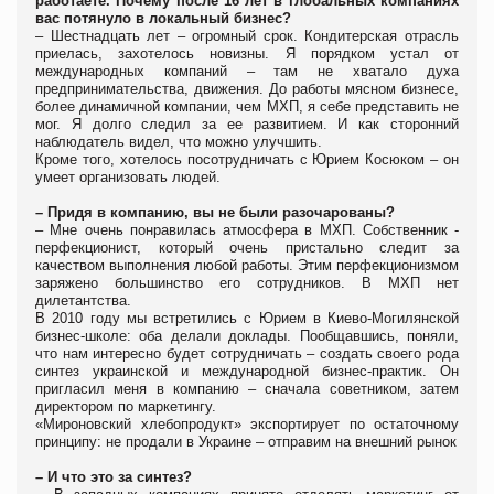
работаете. Почему после 16 лет в глобальных компаниях
вас потянуло в локальный бизнес?
– Шестнадцать лет – огромный срок. Кондитерская отрасль
приелась, захотелось новизны. Я порядком устал от
международных компаний – там не хватало духа
предпринимательства, движения. До работы мясном бизнесе,
более динамичной компании, чем МХП, я себе представить не
мог. Я долго следил за ее развитием. И как сторонний
наблюдатель видел, что можно улучшить.
Кроме того, хотелось посотрудничать с Юрием Косюком – он
умеет организовать людей.
– Придя в компанию, вы не были разочарованы?
– Мне очень понравилась атмосфера в МХП. Собственник -
перфекционист, который очень пристально следит за
качеством выполнения любой работы. Этим перфекционизмом
заряжено большинство его сотрудников. В МХП нет
дилетантства.
В 2010 году мы встретились с Юрием в Киево-Могилянской
бизнес-школе: оба делали доклады. Пообщавшись, поняли,
что нам интересно будет сотрудничать – создать своего рода
синтез украинской и международной бизнес-практик. Он
пригласил меня в компанию – сначала советником, затем
директором по маркетингу.
«Мироновский хлебопродукт» экспортирует по остаточному
принципу: не продали в Украине – отправим на внешний рынок
– И что это за синтез?