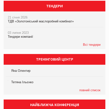
ТЕНДЕРИ
21 січня 2026
ТДВ «Золотоніський маслоробний комбінат»
03 липня 2023
Тендери компанії
Всі тендери
ТРЕНІНГОВИЙ ЦЕНТР
Яна Олентир
Тетяна Ільєнко
повний список
НАЙБЛИЖЧА КОНФЕРЕНЦІЯ