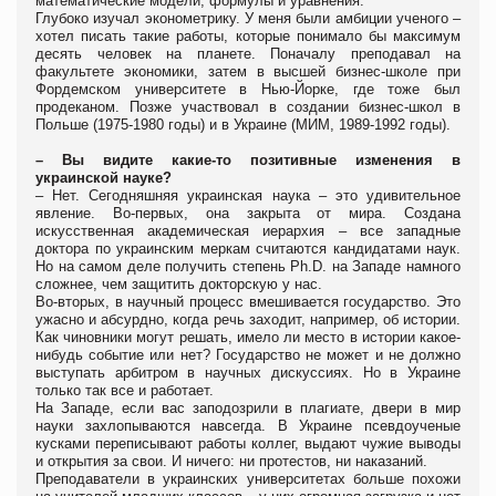
математические модели, формулы и уравнения.
Глубоко изучал эконометрику. У меня были амбиции ученого –
хотел писать такие работы, которые понимало бы максимум
десять человек на планете. Поначалу преподавал на
факультете экономики, затем в высшей бизнес-школе при
Фордемском университете в Нью-Йорке, где тоже был
продеканом. Позже участвовал в создании бизнес-школ в
Польше (1975-1980 годы) и в Украине (МИМ, 1989-1992 годы).
– Вы видите какие-то позитивные изменения в
украинской науке?
– Нет. Сегодняшняя украинская наука – это удивительное
явление. Во-первых, она закрыта от мира. Создана
искусственная академическая иерархия – все западные
доктора по украинским меркам считаются кандидатами наук.
Но на самом деле получить степень Ph.D. на Западе намного
сложнее, чем защитить докторскую у нас.
Во-вторых, в научный процесс вмешивается государство. Это
ужасно и абсурдно, когда речь заходит, например, об истории.
Как чиновники могут решать, имело ли место в истории какое-
нибудь событие или нет? Государство не может и не должно
выступать арбитром в научных дискуссиях. Но в Украине
только так все и работает.
На Западе, если вас заподозрили в плагиате, двери в мир
науки захлопываются навсегда. В Украине псевдоученые
кусками переписывают работы коллег, выдают чужие выводы
и открытия за свои. И ничего: ни протестов, ни наказаний.
Преподаватели в украинских университетах больше похожи