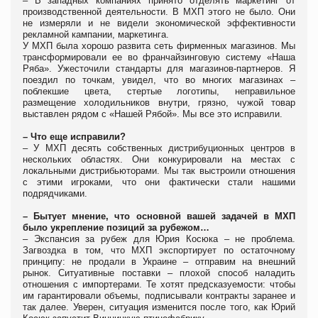
– В западных компаниях принято отделять маркетинг от
производственной деятельности. В МХП этого не было. Они
не измеряли и не видели экономической эффективности
рекламной кампании, маркетинга.
У МХП была хорошо развита сеть фирменных магазинов. Мы
трансформировали ее во франчайзинговую систему «Наша
Ряба». Ужесточили стандарты для магазинов-партнеров. Я
поездил по точкам, увидел, что во многих магазинах –
поблекшие цвета, стертые логотипы, неправильное
размещение холодильников внутри, грязно, чужой товар
выставлен рядом с «Нашей Рябой». Мы все это исправили.
– Что еще исправили?
– У МХП десять собственных дистрибуционных центров в
нескольких областях. Они конкурировали на местах с
локальными дистрибьюторами. Мы так выстроили отношения
с этими игроками, что они фактически стали нашими
подрядчиками.
– Бытует мнение, что основной вашей задачей в МХП
было укрепление позиций за рубежом…
– Экспансия за рубеж для Юрия Косюка – не проблема.
Загвоздка в том, что МХП экспортирует по остаточному
принципу: не продали в Украине – отправим на внешний
рынок. Ситуативные поставки – плохой способ наладить
отношения с импортерами. Те хотят предсказуемости: чтобы
им гарантировали объемы, подписывали контракты заранее и
так далее. Уверен, ситуация изменится после того, как Юрий