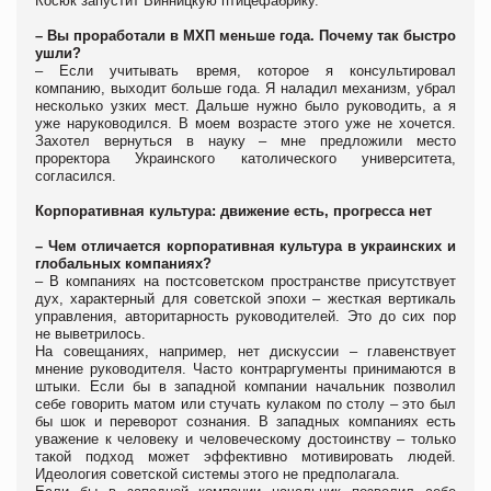
Косюк запустит Винницкую птицефабрику.
– Вы проработали в МХП меньше года. Почему так быстро
ушли?
– Если учитывать время, которое я консультировал
компанию, выходит больше года. Я наладил механизм, убрал
несколько узких мест. Дальше нужно было руководить, а я
уже наруководился. В моем возрасте этого уже не хочется.
Захотел вернуться в науку – мне предложили место
проректора Украинского католического университета,
согласился.
Корпоративная культура: движение есть, прогресса нет
– Чем отличается корпоративная культура в украинских и
глобальных компаниях?
– В компаниях на постсоветском пространстве присутствует
дух, характерный для советской эпохи – жесткая вертикаль
управления, авторитарность руководителей. Это до сих пор
не выветрилось.
На совещаниях, например, нет дискуссии – главенствует
мнение руководителя. Часто контраргументы принимаются в
штыки. Если бы в западной компании начальник позволил
себе говорить матом или стучать кулаком по столу – это был
бы шок и переворот сознания. В западных компаниях есть
уважение к человеку и человеческому достоинству – только
такой подход может эффективно мотивировать людей.
Идеология советской системы этого не предполагала.