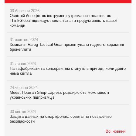
03 березня 2026
Освітній бенефіт як інструмент утримання талантів: як
ThinkGlobal підвищує лояльність та продуктивність вашої
команди
31 жовтня 2024
Компанія Rarog Tactical Gear презентувала надлегкі керамічні
бронеплити
31 липня 2024
Напівфабрикати та консерви, які стануть в пригоді, коли довго
нема світла
24 червня 2024
Meest Пошта і Shop-Express розширюють можливості
українських підприємців
30 квітня 2024
Защита данных на смартфонах: советы по повышению
безопасности
Всі новини