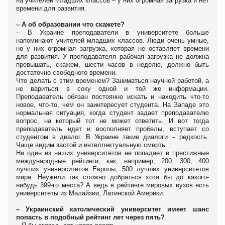
на учителей младших классов – у них огромная загрузка и нет
времени для развития.
– А об образовании что скажете?
– В Украине преподаватели в университете больше
напоминают учителей младших классов. Люди очень умные,
но у них огромная загрузка, которая не оставляет времени
для развития. У преподавателя рабочая загрузка не должна
превышать, скажем, шести часов в неделю, должно быть
достаточно свободного времени.
Что делать с этим временем? Заниматься научной работой, а
не вариться в соку одной и той же информации.
Преподаватель обязан постоянно искать и находить что-то
новое, что-то, чем он заинтересует студента. На Западе это
нормальная ситуация, когда студент задает преподавателю
вопрос, на который тот не может ответить. И вот тогда
преподаватель идет и восполняет пробелы, вступает со
студентом в диалог. В Украине такие диалоги – редкость.
Чаще видим застой и интеллектуальную смерть.
Ни один из наших университетов не попадает в престижные
международные рейтинги, как, например, 200, 300, 400
лучших университетов Европы, 500 лучших университетов
мира. Неужели так сложно добраться хотя бы до какого-
нибудь 399-го места? А ведь в рейтинге мировых вузов есть
университеты из Малайзии, Латинской Америки.
– Украинский католический университет имеет шанс
попасть в подобный рейтинг лет через пять?