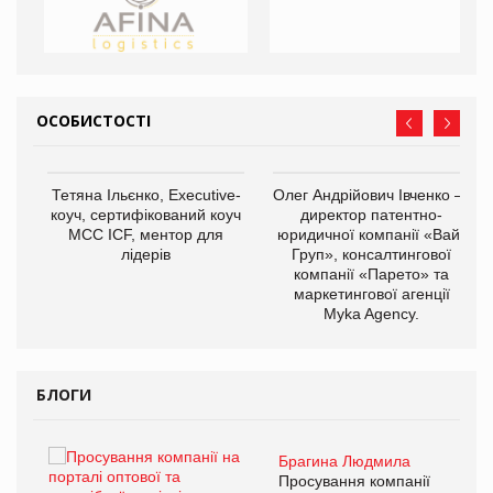
ОСОБИСТОСТІ
,
Тетяна Ільєнко, Executive-
Олег Андрійович Івченко —
ОВ
коуч, сертифікований коуч
директор патентно-
МСС ICF, ментор для
юридичної компанії «Вайз
лідерів
Груп», консалтингової
компанії «Парето» та
маркетингової агенції
Myka Agency.
БЛОГИ
Брагина Людмила
ї
Просування компанії