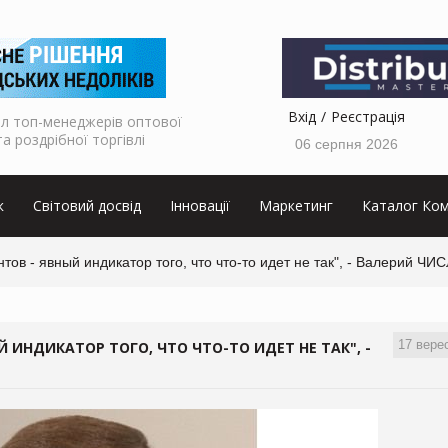
Вхід
Реєстрація
л топ-менеджерів оптової
та роздрібної торгівлі
06 серпня 2026
к
Світовий досвід
Інновації
Маркетинг
Каталог Ком
ов - явный индикатор того, что что-то идет не так", - Валерий ЧИС
17 вере
ИНДИКАТОР ТОГО, ЧТО ЧТО-ТО ИДЕТ НЕ ТАК", -