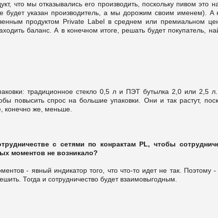
укт, что мы отказывались его производить, поскольку пивом это н
ке будет указан производитель, а мы дорожим своим именем). А к
твенным продуктом Private Label в среднем или премиальном це
аходить баланс. А в конечном итоге, решать будет покупатель, н
ковки: традиционное стекло 0,5 л и ПЭТ бутылка 2,0 или 2,5 л.
обы повысить спрос на большие упаковки. Они и так растут, пос
, конечно же, меньше.
трудничестве с сетями по конрактам PL, чтобы сотруднич
ых моментов не возникало?
ентов - явный индикатор того, что что-то идет не так. Поэтому -
решить. Тогда и сотрудничество будет взаимовыгодным.