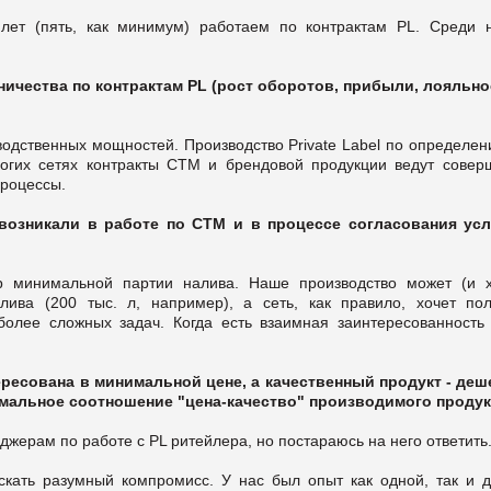
ет (пять, как минимум) работаем по контрактам PL. Среди 
ничества по контрактам PL (рост оборотов, прибыли, лояльно
зводственных мощностей. Производство Private Label по определе
огих сетях контракты СТМ и брендовой продукции ведут совер
процессы.
возникали в работе по СТМ и в процессе согласования ус
р минимальной партии налива. Наше производство может (и х
ива (200 тыс. л, например), а сеть, как правило, хочет пол
олее сложных задач. Когда есть взаимная заинтересованность 
тересована в минимальной цене, а качественный продукт - де
имальное соотношение "цена-качество" производимого проду
жерам по работе с PL ритейлера, но постараюсь на него ответить
скать разумный компромисс. У нас был опыт как одной, так и д