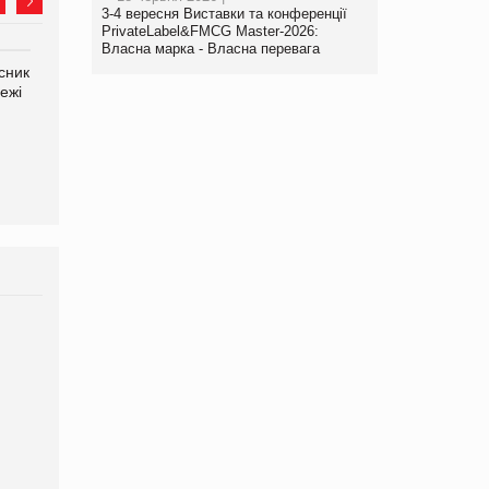
3-4 вересня Виставки та конференції
PrivateLabel&FMCG Master-2026:
Власна марка - Власна перевага
сник
Олексій Логачов-Михайлов
Яна Сараніна, директор
ежі
Файно маркет Директор
компанії «УкраМарин»
департаменту з
виробництва
Брагина Людмила
Просування компанії на
порталі оптової та
роздрібної торгівлі
www.trademaster.ua.
правила. Особливості.