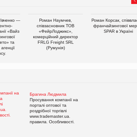
 Івченко —
Роман Наумчев,
Роман Корсак, співвла
ентно-
співзасновник ТОВ
франчайзингової мер
нії «Вайз
«ФейрЛоджикс»,
SPAR в Україні
тингової
комерційний директор
ето» та
FRLG Freight SRL
 агенції
(Румунія)
cy.
Брагина Людмила
Просування компанії на
порталі оптової та
роздрібної торгівлі
www.trademaster.ua.
правила. Особливості.
Рекомендації