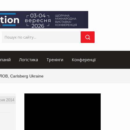
паній
Логістика
Тренінги
Конференції
ЛОВ, Carlsberg Ukraine
сня 2014