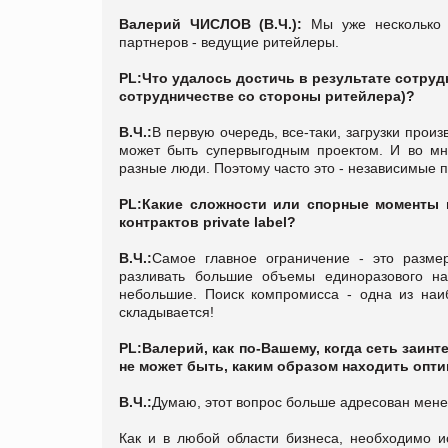
Валерий ЧИСЛОВ (В.Ч.):
Мы уже несколько л
партнеров - ведущие ритейлеры.
PL:
Что удалось достичь в результате сотруд
сотрудничестве со стороны ритейлера)?
В.Ч.:
В первую очередь, все-таки, загрузки прои
может быть супервыгодным проектом. И во мн
разные люди. Поэтому часто это - независимые 
PL:
Какие сложности или спорные моменты 
контрактов private label?
В.Ч.:
Самое главное ограничение - это разме
разливать большие объемы единоразового нал
небольшие. Поиск компромисса - одна из наиб
складывается!
PL:
Валерий, как по-Вашему, когда сеть заин
не может быть, каким образом находить опт
В.Ч.:
Думаю, этот вопрос больше адресован менед
Как и в любой области бизнеса, необходимо и