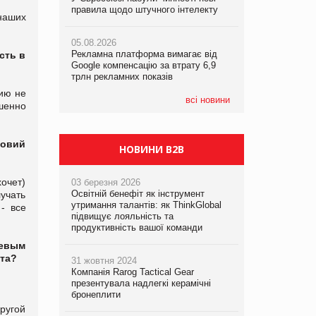
правила щодо штучного інтелекту
правила щодо штучного інтелекту
наших
05.08.2026
05.08.2026
05.08.2026
Сергій Лісунов про заморожені
Рекламна платформа вимагає від
Рекламна платформа вимагає від
сть в
хлібобулочні вироби на
Google компенсацію за втрату 6,9
Google компенсацію за втрату 6,9
PrivateLabel&FMCG Master 2026
трлн рекламних показів
трлн рекламних показів
нию не
04.08.2026
всі новини
шенно
Через атаку РФ у Дніпрі пошкоджено
склад шоколаду Millennium
ловий
НОВИНИ B2B
очет)
03 березня 2026
Освітній бенефіт як інструмент
учать
утримання талантів: як ThinkGlobal
- все
підвищує лояльність та
продуктивність вашої команди
шевым
кта?
31 жовтня 2024
Компанія Rarog Tactical Gear
.
презентувала надлегкі керамічні
бронеплити
ругой