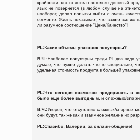
крайности: кто-то хотел настолько дешевый прод
язык не повернется (в любом случае на этикет
наоборот, делал попытки выйти с очень качес
сегменте. Жизнь показывает, что важно все же н
ли разумное соотношение "Цена/Качество"!
PL:
Какие объемы упаковок популярны?
В.Ч.:
Наиболее популярны среди PL два вида упа
думаю, что нужно делать что-то специально, чт
удельная стоимость продукта в большей упаковке
PL:
Что сегодня возможно предпринять в со
было еще более выгодным, и сложных/спорн
В.Ч.:
Уверен, что отсутствие сложных/спорных мом
они будут, так же как и взаимное желание их раз
PL:
Спасибо, Валерий, за онлайн-общение!