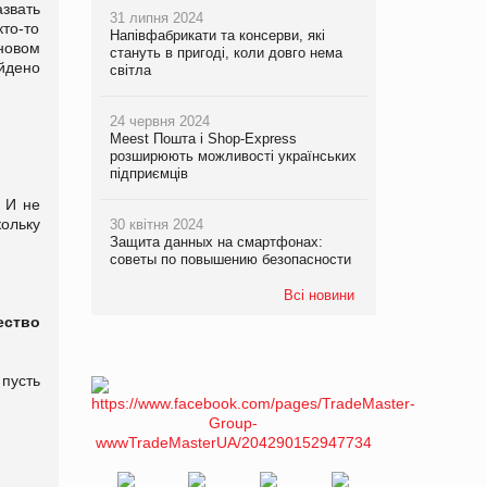
азвать
31 липня 2024
то-то
Напівфабрикати та консерви, які
новом
стануть в пригоді, коли довго нема
айдено
світла
24 червня 2024
Meest Пошта і Shop-Express
розширюють можливості українських
підприємців
 И не
кольку
30 квітня 2024
Защита данных на смартфонах:
советы по повышению безопасности
Всі новини
ество
 пусть