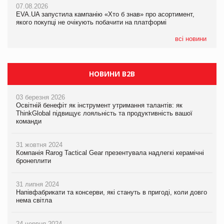
07.08.2026
EVA.UA запустила кампанію «Хто б знав» про асортимент,
05.08.2026
якого покупці не очікують побачити на платформі
Мережа супермаркетів VARUS купує мережу магазинів
формату convenience store КОЛО: об’єднана компанія
налічуватиме 374 магазини
всі новини
НОВИНИ B2B
03 березня 2026
Освітній бенефіт як інструмент утримання талантів: як
ThinkGlobal підвищує лояльність та продуктивність вашої
команди
31 жовтня 2024
Компанія Rarog Tactical Gear презентувала надлегкі керамічні
бронеплити
31 липня 2024
Напівфабрикати та консерви, які стануть в пригоді, коли довго
нема світла
24 червня 2024