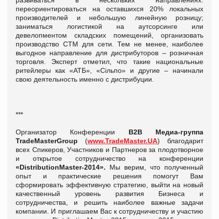
переориентироваться на оставшихся 20% локальных
производителей и небольшую линейную розницу;
заниматься логистикой на аутсорсинге или
девелопментом складских помещений, организовать
производство СТМ для сети. Тем не менее, наиболее
выгодное направление для дистрибуторов – розничная
торговля. Эксперт отметил, что такие национальные
ритейлеры как «АТБ», «Сільпо» и другие – начинали
свою деятельность именно с дистрибуции.
***
Организатор Конференции
В2В Медиа-группа
TradeMasterGroup
(
www.TradeMaster.UA
) благодарит
всех Спикеров, Участников и Партнеров за плодотворное
и открытое сотрудничество на конференции
«DistributionMaster-2014».
Мы верим, что полученный
опыт и практические решения помогут Вам
сформировать эффективную стратегию, выйти на новый
качественный уровень развития Бизнеса и
сотрудничества, и решить наиболее важные задачи
компании. И приглашаем Вас к сотрудничеству и участию