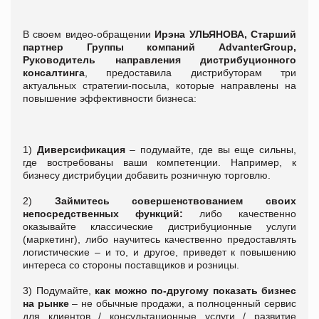
В своем видео-обращении
Ирэна УЛЬЯНОВА, Старший
партнер Группы компаний
Advanter
Group
,
Руководитель направления дистрибуционного
консалтинга
, предоставила дистрибуторам три
актуальных стратегии-посыла, которые направлены на
повышение эффективности бизнеса:
1)
Диверсификация
– подумайте, где вы еще сильны,
где востребованы ваши компетенции. Например, к
бизнесу дистрибуции добавить розничную торговлю.
2)
Займитесь совершенствованием своих
непосредственных функций:
либо качественно
оказывайте классические дистрибуционные услуги
(маркетинг), либо научитесь качественно предоставлять
логистические – и то, и другое, приведет к повышению
интереса со стороны поставщиков и розницы.
3) Подумайте,
как можно по-другому показать бизнес
на рынке
– не обычные продажи, а полноценный сервис
для клиентов / консультационные услуги / развитие