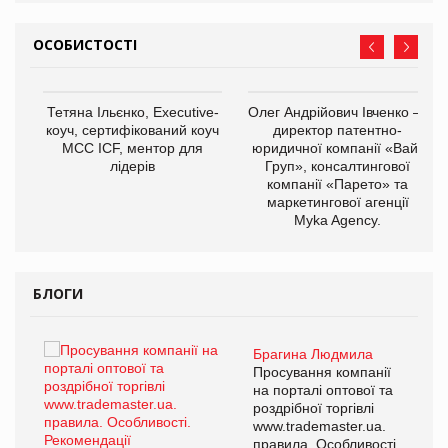
ОСОБИСТОСТІ
,
Тетяна Ільєнко, Executive-
Олег Андрійович Івченко —
ОВ
коуч, сертифікований коуч
директор патентно-
МСС ICF, ментор для
юридичної компанії «Вайз
лідерів
Груп», консалтингової
компанії «Парето» та
маркетингової агенції
Myka Agency.
БЛОГИ
Брагина Людмила
ї
Просування компанії
а
на порталі оптової та
роздрібної торгівлі
www.trademaster.ua.
і.
правила. Особливості.