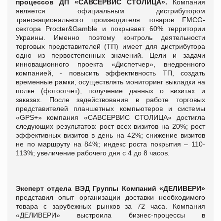
процессов ДП «САВСЕРВИС СТОЛИЦА».
Компания
является официальным дистрибутором
транснационального производителя товаров FMCG-
сектора Procter&Gamble и покрывает 60% территории
Украины. Именно поэтому контроль деятельности
торговых представителей (ТП) имеет для дистрибутора
одно из первостепенных значений. Цели и задачи
инновационного проекта «Диспетчер», внедренного
компанией, - повысить эффективность ТП, создать
временные рамки, осуществлять мониторинг выкладки на
полке (фотоотчет), получение данных о визитах и
заказах. После задействования в работе торговых
представителей планшетных компьютеров и системы
«GPS+» компания «САВСЕРВИС СТОЛИЦА» достигла
следующих результатов: рост всех визитов на 20%; рост
эффективных визитов в день на 42%; снижение визитов
не по маршруту на 84%; индекс роста покрытия – 110-
113%; увеличение рабочего дня с 4 до 8 часов.
Эксперт отдела ВЭД
Группы Компаний «ДЕЛИВЕРИ»
представил опыт организации доставки необходимого
товара с зарубежных рынков за 72 часа. Компания
«ДЕЛИВЕРИ» выстроила бизнес-процессы в