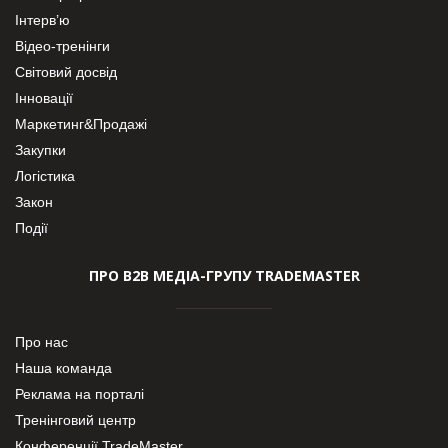
Інтерв’ю
Відео-тренінги
Світовий досвід
Інновації
Маркетинг&Продажі
Закупки
Логістика
Закон
Події
ПРО В2В МЕДІА-ГРУПУ TRADEMASTER
Про нас
Наша команда
Реклама на порталі
Тренінговий центр
Конференції TradeMaster