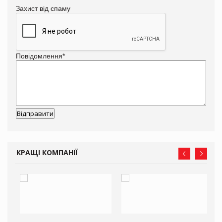
Захист від спаму
Повідомлення
*
КРАЩІ КОМПАНІЇ