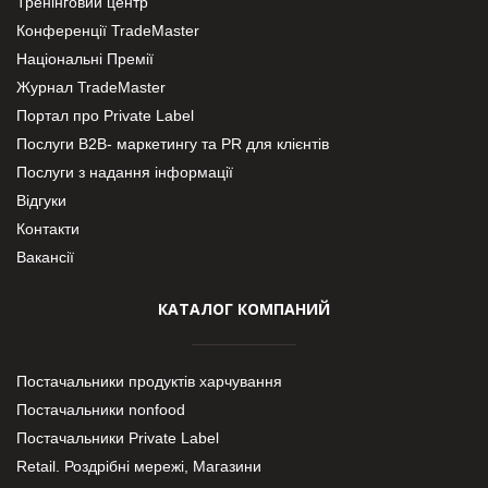
Тренінговий центр
Конференції TradeMaster
Національні Премії
Журнал TradeMaster
Портал про Private Label
Послуги В2В- маркетингу та PR для клієнтів
Послуги з надання інформації
Відгуки
Контакти
Вакансії
КАТАЛОГ КОМПАНИЙ
Постачальники продуктів харчування
Постачальники nonfood
Постачальники Private Label
Retail. Роздрібні мережі, Магазини