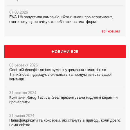
07.08.2026
Varto Paw expert від власної ТМ Varto!
Франція заборонила рекламні дзвінки без згоди клієнтів
07.08.2026
EVA.UA запустила кампанію «Хто б знав» про асортимент,
05.08.2026
якого покупці не очікують побачити на платформі
Мережа супермаркетів VARUS купує мережу магазинів
формату convenience store КОЛО: об’єднана компанія
налічуватиме 374 магазини
всі новини
НОВИНИ B2B
03 березня 2026
Освітній бенефіт як інструмент утримання талантів: як
ThinkGlobal підвищує лояльність та продуктивність вашої
команди
31 жовтня 2024
Компанія Rarog Tactical Gear презентувала надлегкі керамічні
бронеплити
31 липня 2024
Напівфабрикати та консерви, які стануть в пригоді, коли довго
нема світла