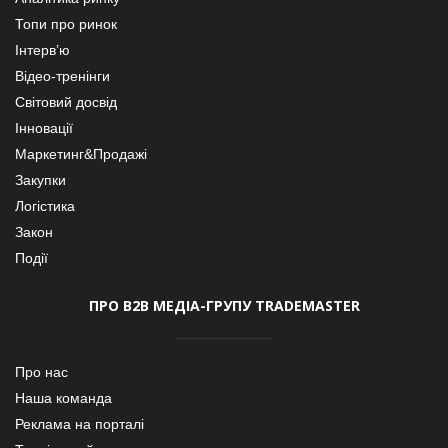
Топи про ринок
Інтерв’ю
Відео-тренінги
Світовий досвід
Інновації
Маркетинг&Продажі
Закупки
Логістика
Закон
Події
ПРО В2В МЕДІА-ГРУПУ TRADEMASTER
Про нас
Наша команда
Реклама на порталі