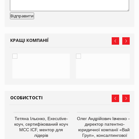
КРАЩІ КОМПАНІЇ
ОСОБИСТОСТІ
,
Тетяна Ільєнко, Executive-
Олег Андрійович Івченко —
ОВ
коуч, сертифікований коуч
директор патентно-
МСС ICF, ментор для
юридичної компанії «Вайз
лідерів
Груп», консалтингової