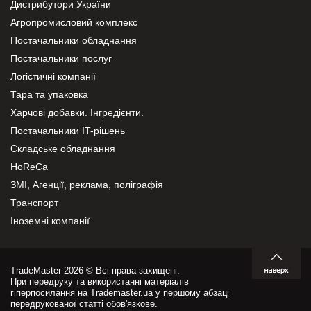
Дистрибутори України
Агропромисловий комплекс
Постачальники обладнання
Постачальники послуг
Логістичні компанії
Тара та упаковка
Харчові добавки. Інгредієнти.
Постачальники IT-рішень
Складське обладнання
HoReCa
ЗМІ, Агенції, реклама, поліграфія
Транспорт
Іноземні компанії
TradeMaster 2026 © Всі права захищені.
При передруку та використанні матеріалів
гіперпосилання на Trademaster.ua у першому абзаці
передрукованої статті обов'язкове.