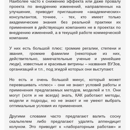
Наиболее часто к снижению эффекта или даже провалу
проекта по внедрению изменений, направленных на
улучшение, приводит приглашение «академических»
консультантов, точнее, - тех, кто имеет только
академические знания без реальной практики их
применения в действующих компаниях не в проектах по
внедрению изменений, а в текущей работе коммерческой
компании.
У них есть большой плюс: громкие регалии, степени и
звания, громкие фамилии (некоторые из них,
действительно, замечательные ученые и умнейшие
люди), известные и красивые витрины – названия ВУЗов,
организаций и т.п., под эгидой которых они выступают.
Но есть и очень большой минус, который может
перевешивать «плюс» - они не знают условий работы и
применения предлагаемых методов, моделей и т.п. Они
могут (хотя и не всегда) знать, КАК работают методы,
модели и подходы, но не знают и не умеют выбрать
оптимальные условия их применения.
Другими словами часто предлагают валить сосну
скальпелем либо предлагают удалять аппендицит
колуном. Это приводит к «лабораторным работам» и