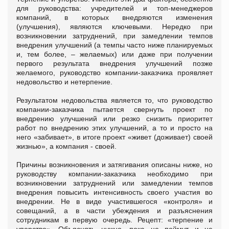
для руководства: учредителей и топ-менеджеров
компаний, в которых внедряются изменения
(улучшения), являются ключевыми. Нередко при
возникновении затруднений, при замедлении темпов
внедрения улучшений (а темпы часто ниже планируемых
и, тем более, – желаемых) или даже при получении
первого результата внедрения улучшений позже
желаемого, руководство компании-заказчика проявляет
недовольство и нетерпение.
Результатом недовольства является то, что руководство
компании-заказчика пытается свернуть проект по
внедрению улучшений или резко снизить приоритет
работ по внедрению этих улучшений, а то и просто на
него «забивает», в итоге проект «живет (доживает) своей
жизнью», а компания - своей.
Причины возникновения и затягивания описаны ниже, но
руководству компании-заказчика необходимо при
возникновении затруднений или замедлении темпов
внедрения повысить интенсивность своего участия во
внедрении. Не в виде участившегося «контроля» и
совещаний, а в части убеждения и разъяснения
сотрудникам в первую очередь. Рецепт: «терпение и
упорство». Объяснять нужно, пока не поймут и не