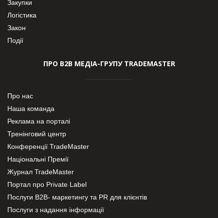
Закупки
Логістика
Закон
Події
ПРО В2В МЕДІА-ГРУПУ TRADEMASTER
Про нас
Наша команда
Реклама на порталі
Тренінговий центр
Конференції TradeMaster
Національні Премії
Журнал TradeMaster
Портал про Private Label
Послуги В2В- маркетингу та PR для клієнтів
Послуги з надання інформації