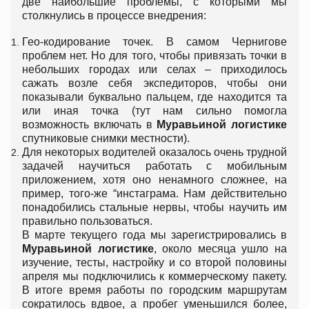
две наибольшие проблемы, с которыми мы
столкнулись в процессе внедрения:
Гео-кодирование точек. В самом Чернигове
проблем нет. Но для того, чтобы привязать точки в
небольших городах или селах – приходилось
сажать возле себя экспедиторов, чтобы они
показывали буквально пальцем, где находится та
или иная точка (тут нам сильно помогла
возможность включать в
Муравьиной логистике
спутниковые снимки местности).
Для некоторых водителей оказалось очень трудной
задачей научиться работать с мобильным
приложением, хотя оно ненамного сложнее, на
пример, того-же “инстаграма. Нам действительно
понадобились стальные нервы, чтобы научить им
правильно пользоваться.
В марте текущего года мы зарегистрировались в
Муравьиной логистике
, около месяца ушло на
изучение, тесты, настройку и со второй половины
апреля мы подключились к коммерческому пакету.
В итоге время работы по городским маршрутам
сократилось вдвое, а пробег уменьшился более,