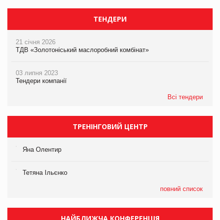
ТЕНДЕРИ
21 січня 2026
ТДВ «Золотоніський маслоробний комбінат»
03 липня 2023
Тендери компанії
Всі тендери
ТРЕНІНГОВИЙ ЦЕНТР
Яна Олентир
Тетяна Ільєнко
повний список
НАЙБЛИЖЧА КОНФЕРЕНЦІЯ