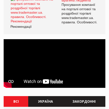
Брагина Людмила
Просування компанії
на порталі оптової та
роздрібної торгівлі
www.trademaster.ua.
правила. Особливості.
Рекомендації
ВСІ
УКРАЇНА
ЗАКОРДОННІ