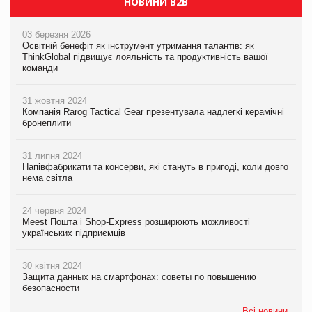
НОВИНИ B2B
03 березня 2026
Освітній бенефіт як інструмент утримання талантів: як
ThinkGlobal підвищує лояльність та продуктивність вашої
команди
31 жовтня 2024
Компанія Rarog Tactical Gear презентувала надлегкі керамічні
бронеплити
31 липня 2024
Напівфабрикати та консерви, які стануть в пригоді, коли довго
нема світла
24 червня 2024
Meest Пошта і Shop-Express розширюють можливості
українських підприємців
30 квітня 2024
Защита данных на смартфонах: советы по повышению
безопасности
Всі новини