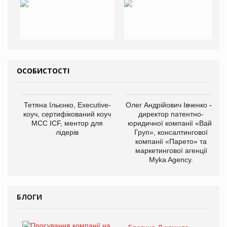
ОСОБИСТОСТІ
Тетяна Ільєнко, Executive-
Олег Андрійович Івченко —
коуч, сертифікований коуч
директор патентно-
МСС ICF, ментор для
юридичної компанії «Вайз
лідерів
Груп», консалтингової
компанії «Парето» та
маркетингової агенції
Myka Agency.
БЛОГИ