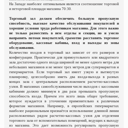
На Западе наиболее оптимальным является соотношение торговой
и неторговой площади магазина 70:30.
Торговый зал должен обеспечить большую пропускную
способность, высокое качество обслуживания покупателей и
хорошие условия труда работникам магазина. Для этого важно
не только разместить в нем отделы и секции, но и умело
направить потоки покупателей, грамотно расставить торговое
оборудование, кассовые кабины, вход и выходы из зоны
обслуживания.
Количество входов в торговый зал зависит от его размеров и
конфигурации. Практически для прямоугольного или квадратного
зала достаточно одного входа шириной не менее одного метра для
небольших магазинов и не менее трех метров для супермаркетов и
гипермаркетов. Если торговый зал имеет узкую и вытянутую
планировку, целесообразно иметь два входа-выхода в разных
концах зала с центральным расположением расчетно-кассовых
узлов. В магазинах самообслуживания число выходов с кассовыми
кабинами должно минимум в два раза превышать пропускную
способность входа. Причем это всего лишь общее требование,
которое нуждается в уточнении применительно к различным
форматам магазинов. Например, в европейских гипермаркетах
наиболее рациональным признаётся использование длинной линии
расположенных рядом расчетно-кассовых узлов для отделения
торгового зала от вспомогательных помещений, ведущих к выходу
из магазина. Это дает возможность регулировать пропускную