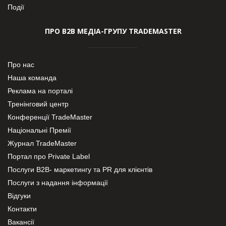
Події
ПРО В2В МЕДІА-ГРУПУ TRADEMASTER
Про нас
Наша команда
Реклама на порталі
Тренінговий центр
Конференції TradeMaster
Національні Премії
Журнал TradeMaster
Портал про Private Label
Послуги В2В- маркетингу та PR для клієнтів
Послуги з надання інформації
Відгуки
Контакти
Вакансії