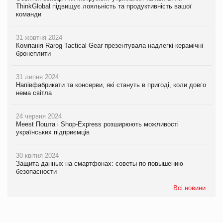
ThinkGlobal підвищує лояльність та продуктивність вашої
команди
31 жовтня 2024
Компанія Rarog Tactical Gear презентувала надлегкі керамічні
бронеплити
31 липня 2024
Напівфабрикати та консерви, які стануть в пригоді, коли довго
нема світла
24 червня 2024
Meest Пошта і Shop-Express розширюють можливості
українських підприємців
30 квітня 2024
Защита данных на смартфонах: советы по повышению
безопасности
Всі новини