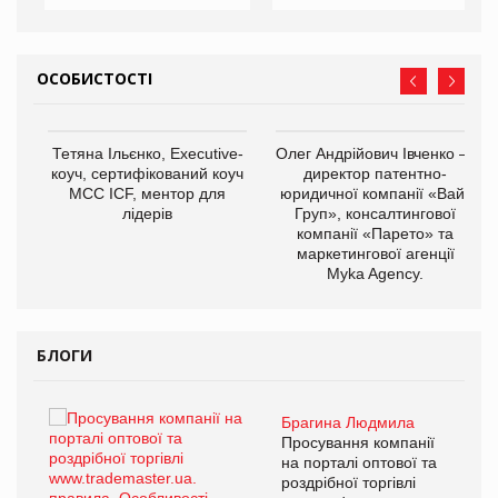
ОСОБИСТОСТІ
,
Тетяна Ільєнко, Executive-
Олег Андрійович Івченко —
ОВ
коуч, сертифікований коуч
директор патентно-
МСС ICF, ментор для
юридичної компанії «Вайз
лідерів
Груп», консалтингової
компанії «Парето» та
маркетингової агенції
Myka Agency.
БЛОГИ
Брагина Людмила
ї
Просування компанії
а
на порталі оптової та
роздрібної торгівлі