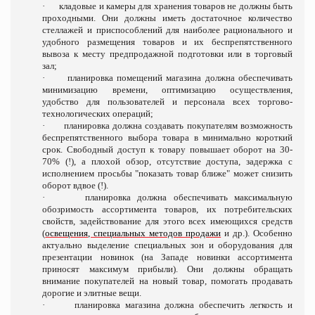
·
кладовые и камеры для хранения товаров не должны быть
проходными. Они должны иметь достаточное количество
стеллажей и приспособлений для наиболее рационального и
удобного размещения товаров и их беспрепятственного
вывоза к месту предпродажной подготовки или в торговый
зал;
·
планировка помещений магазина должна обеспечивать
минимизацию времени, оптимизацию осуществления,
удобство для пользователей и персонала всех торгово-
технологических операций;
·
планировка должна создавать покупателям возможность
беспрепятственного выбора товара в минимально короткий
срок. Свободный доступ к товару повышает оборот на 30-
70% (!), а плохой обзор, отсутствие доступа, задержка с
исполнением просьбы "показать товар ближе" может снизить
оборот вдвое (!).
·
планировка должна обеспечивать максимальную
обозримость ассортимента товаров, их потребительских
свойств, задействование для этого всех имеющихся средств
(
освещения, специальных методов продажи
и др.). Особенно
актуально выделение специальных зон и оборудования для
презентации новинок (на Западе новинки ассортимента
приносят максимум прибыли). Они должны обращать
внимание покупателей на новый товар, помогать продавать
дорогие и элитные вещи.
·
планировка магазина должна обеспечить легкость и