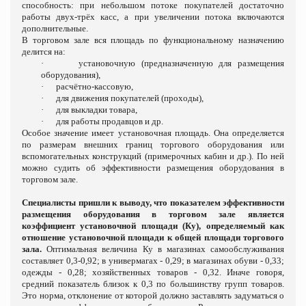
способность: при небольшом потоке покупателей достаточно
работы двух-трёх касс, а при увеличении потока включаются
дополнительные.
В торговом зале вся площадь по функциональному назначению
делится на:
·
установочную (предназначенную для размещения
оборудования),
·
расчётно-кассовую,
·
для движения покупателей (проходы),
·
для выкладки товара,
·
для работы продавцов и др.
Особое значение имеет установочная площадь. Она определяется
по размерам внешних границ торгового оборудования или
вспомогательных конструкций (примерочных кабин и др.). По ней
можно судить об эффективности размещения оборудования в
торговом зале.
Специалисты пришли к выводу, что показателем эффективности
размещения оборудования в торговом зале является
коэффициент установочной площади (Ку), определяемый как
отношение установочной площади к общей площади торгового
зала.
Оптимальная величина Ку в магазинах самообслуживания
составляет 0,3-0,92; в универмагах - 0,29; в магазинах обуви - 0,33;
одежды - 0,28; хозяйственных товаров - 0,32. Иначе говоря,
средний показатель близок к 0,3 по большинству групп товаров.
Это норма, отклонение oт которой должно заставлять задуматься о