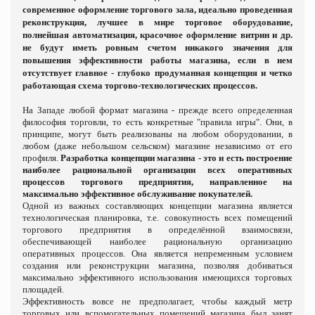
современное оформление торгового зала, идеально проведенная
реконструкция, лучшее в мире торговое оборудование,
полнейшая автоматизация, красочное оформление витрин и др.
не будут иметь ровным счетом никакого значения для
повышения эффективности работы магазина, если в нем
отсутствует главное - глубоко продуманная концепция и четко
работающая схема торгово-технологических процессов.
На Западе любой формат магазина - прежде всего определенная
философия торговли, то есть конкретные "правила игры". Они, в
принципе, могут быть реализованы на любом оборудовании, в
любом (даже небольшом сельском) магазине независимо от его
профиля.
Разработка концепции магазина - это и есть построение
наиболее рациональной организации всех оперативных
процессов торгового предприятия, направленное на
максимально эффективное обслуживание покупателей.
Одной из важных составляющих концепции магазина является
технологическая планировка, т.е. совокупность всех помещений
торгового предприятия в определённой взаимосвязи,
обеспечивающей наиболее рациональную организацию
оперативных процессов. Она является непременным условием
создания или реконструкции магазина, позволяя добиваться
максимально эффективного использования имеющихся торговых
площадей.
Эффективность вовсе не предполагает, чтобы каждый метр
торговых или вспомогательных помещений магазина был занят