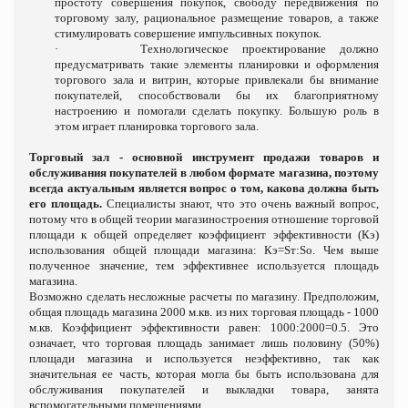
простоту совершения покупок, свободу передвижения по
торговому залу, рациональное размещение товаров, а также
стимулировать совершение импульсивных покупок.
·
Технологическое проектирование должно
предусматривать такие элементы планировки и оформления
торгового зала и витрин, которые привлекали бы внимание
покупателей, способствовали бы их благоприятному
настроению и помогали сделать покупку. Большую роль в
этом играет планировка торгового зала.
Торговый зал - основной инструмент продажи товаров и
обслуживания покупателей в любом формате магазина, поэтому
всегда актуальным является вопрос о том, какова должна быть
его площадь.
Специалисты знают, что это очень важный вопрос,
потому что в общей теории магазиностроения отношение торговой
площади к общей определяет коэффициент эффективности (Кэ)
использования общей площади магазина: Кэ=Sт:Sо. Чем выше
полученное значение, тем эффективнее используется площадь
магазина.
Возможно сделать несложные расчеты по магазину. Предположим,
общая площадь магазина 2000 м.кв. из них торговая площадь - 1000
м.кв. Коэффициент эффективности равен: 1000:2000=0.5. Это
означает, что торговая площадь занимает лишь половину (50%)
площади магазина и используется неэффективно, так как
значительная ее часть, которая могла бы быть использована для
обслуживания покупателей и выкладки товара, занята
вспомогательными помещениями.