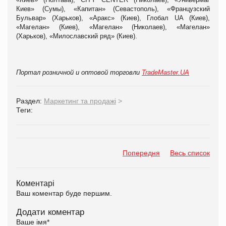
Киев
» (
Сумы
), «
Капитан
» (
Севастополь
), «
Французский
Бульвар
» (
Харьков
), «
Аракс
» (
Киев
),
Глобал
UA (
Киев
),
«
Магелан
» (
Киев
), «
Магелан
» (
Николаев
), «
Магелан
»
(
Харьков
), «
Милославский
ряд
» (
Киев
).
Портал розничной и оптовой торговли
TradeMaster.UA
Раздел:
Маркетинг та продажі
>
Теги:
Попередня
Весь список
Коментарі
Ваш коментар буде першим.
Додати коментар
Ваше імя
*