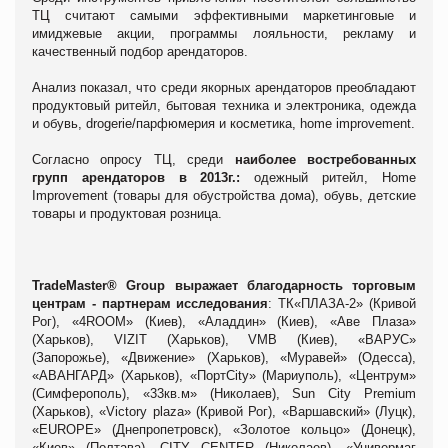
ТЦ считают самыми эффективными маркетинговые и
имиджевые акции, программы лояльности, рекламу и
качественный подбор арендаторов.
Анализ показал, что среди якорных арендаторов преобладают
продуктовый ритейл, бытовая техника и электроника, одежда
и обувь,
drogerie
/парфюмерия и косметика,
home improvement
.
Согласно опросу ТЦ, среди
наиболее востребованных
групп арендаторов в 2013г.:
одежный ритейл, Home
I
mprovement (товары для обустройства дома), обувь, детские
товары и продуктовая розница.
TradeMaster® Group
выражает
благодарность
торговым
центрам
-
партнерам
исследования
:
ТК
«
ПЛАЗА
-2» (
Кривой
Рог
), «4ROOM» (
Киев
), «
Аладдин
» (
Киев
), «
Аве
Плаза
»
(
Харьков
),
VIZIT (
Харьков
), VMB (
Киев
), «
ВАРУС
»
(
Запорожье
), «
Движение
» (
Харьков
), «
Муравей
» (
Одесса
),
«
АВАНГАРД
» (
Харьков
), «
Порт
City» (
Мариуполь
), «
Центрум
»
(
Симферополь
), «33
кв
.
м
» (
Николаев
), Sun City Premium
(
Харьков
), «Victory plaza» (
Кривой
Рог
), «
Варшавский
» (
Луцк
),
«EUROPE» (
Днепропетровск
),
«
Золотое
кольцо
» (
Донецк
),
«Киев» (Полтава),
CITY CENTER (
Николаев
), «
Универмаг