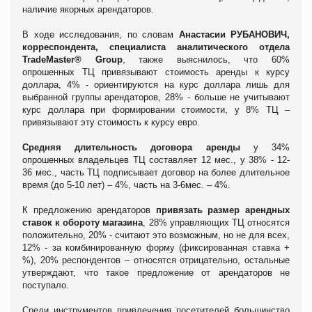
наличие якорных арендаторов.
В ходе исследования, по словам
Анастасии
РУБАНОВИЧ,
корреспондента, специалиста аналитического отдела
TradeMaster® Group
, также выяснилось, что
60%
опрошенных ТЦ привязывают стоимость аренды к курсу
доллара, 4% - ориентируются на курс доллара лишь для
выбранной группы арендаторов, 28% - больше не учитывают
курс доллара при формировании стоимости, у 8% ТЦ –
привязывают эту стоимость к курсу евро.
Средняя длительность договора аренды
у 34%
опрошенных владельцев ТЦ составляет 12 мес., у 38% - 12-
36 мес., часть ТЦ подписывает договор на более длительное
время (до 5-10 лет) – 4%, часть на 3-6мес. – 4%.
К предложению арендаторов
привязать размер арендных
ставок к обороту магазина
, 28% управляющих ТЦ относятся
положительно, 20% - считают это возможным, но не для всех,
12% - за комбинированную форму (фиксированная ставка +
%), 20% респондентов – относятся отрицательно, остальные
утверждают, что такое предложение от арендаторов не
поступало.
Среди инструментов привлечения посетителей большинство