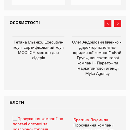
ОСОБИСТОСТІ
,
Тетяна Ільєнко, Executive-
Олег Андрійович Івченко —
ОВ
коуч, сертифікований коуч
директор патентно-
МСС ICF, ментор для
юридичної компанії «Вайз
лідерів
Груп», консалтингової
компанії «Парето» та
маркетингової агенції
Myka Agency.
БЛОГИ
Брагина Людмила
ї
Просування компанії