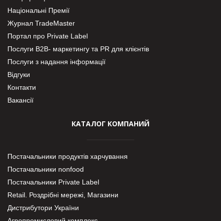
Національні Премії
Журнал TradeMaster
Портал про Private Label
Послуги В2В- маркетингу та PR для клієнтів
Послуги з надання інформації
Відгуки
Контакти
Вакансії
КАТАЛОГ КОМПАНИЙ
Постачальники продуктів харчування
Постачальники nonfood
Постачальники Private Label
Retail. Роздрібні мережі, Магазини
Дистрибутори України
Агропромисловий комплекс