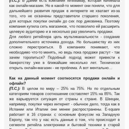
(П.С.):
В Дании есть компания Whiteaway, которая начинала
как онлайн-магазин. Но в какой-то момент они поняли, что для
дальнейшего развития продаж в интернете не хватает из-за
того, что не охвачены представители старшего поколения,
для которых покупки онлайн до сих пор диковинка. Поэтому
компания купила сеть магазинов, что позволило ей расширить
целевую аудиторию и в несколько раз увеличить продажи.
Для любого ритейлера цель мультиканальности - создание
дополнительного источника дохода. Но большинству из них
сложно перестроиться. В компаниях понимают, что
необходимо что-то менять, но ведь пока продажи растут - так
зачем торопиться? Подобный подход может привести к
банкротству уже в ближайшие несколько лет. Технически
открыть онлайн-магазин - не проблема. А вот ментально…
Как на данный момент соотносятся продажи онлайн и
офлайн?
(П.С.):
В целом по миру – 25% на 75%. Но по отдельным
категориям товаров соотношение составляет 15% на 85%. Так
же варьируется ситуация от страны к стране. В Швеции,
например, покупки через интернет - обычное дело, тогда как в
Испании или Италии они менее распространены. E-square
работает в 16 странах с основным фокусом на Западную
Европу, так что у нас есть данные о том, что происходит в
сегменте ритейла электроники и бытовой техники в старой