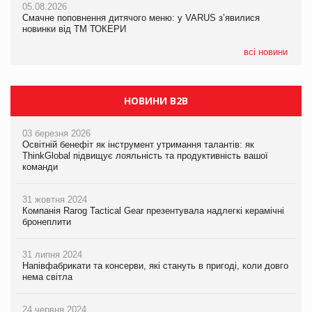
05.08.2026
04.08.2026
Смачне поповнення дитячого меню: у VARUS з’явилися
Через атаку РФ у Дніпрі пошкоджено склад шоколаду
новинки від ТМ ТОКЕРИ
Millennium
всі новини
НОВИНИ B2B
03 березня 2026
Освітній бенефіт як інструмент утримання талантів: як
ThinkGlobal підвищує лояльність та продуктивність вашої
команди
31 жовтня 2024
Компанія Rarog Tactical Gear презентувала надлегкі керамічні
бронеплити
31 липня 2024
Напівфабрикати та консерви, які стануть в пригоді, коли довго
нема світла
24 червня 2024