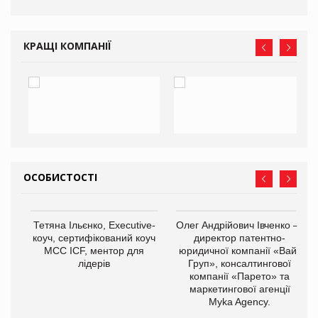
КРАЩІ КОМПАНІЇ
ОСОБИСТОСТІ
,
Тетяна Ільєнко, Executive-
Олег Андрійович Івченко —
ОВ
коуч, сертифікований коуч
директор патентно-
МСС ICF, ментор для
юридичної компанії «Вайз
лідерів
Груп», консалтингової
компанії «Парето» та
маркетингової агенції
Myka Agency.