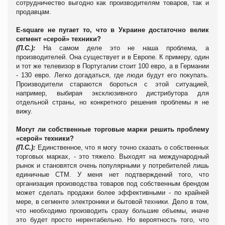
сотрудничество выгодно как производителям товаров, так и
продавцам.
E-square не пугает то, что в Украине достаточно велик
сегмент «серой» техники?
(П.С.):
На самом деле это не наша проблема, а
производителей. Она существует и в Европе. К примеру, один
и тот же телевизор в Португалии стоит 100 евро, а в Германии
- 130 евро. Легко догадаться, где люди будут его покупать.
Производители стараются бороться с этой ситуацией,
например, выбирая эксклюзивного дистрибутора для
отдельной страны, но конкретного решения проблемы я не
вижу.
Могут ли собственные торговые марки решить проблему
«серой» техники?
(П.С.):
Единственное, что я могу точно сказать о собственных
торговых марках, - это тяжело. Выходят на международный
рынок и становятся очень популярными у потребителей лишь
единичные СТМ. У меня нет подтверждений того, что
организация производства товаров под собственным брендом
может сделать продажи более эффективными - по крайней
мере, в сегменте электроники и бытовой техники. Дело в том,
что необходимо производить сразу большие объемы, иначе
это будет просто нерентабельно. Но вероятность того, что