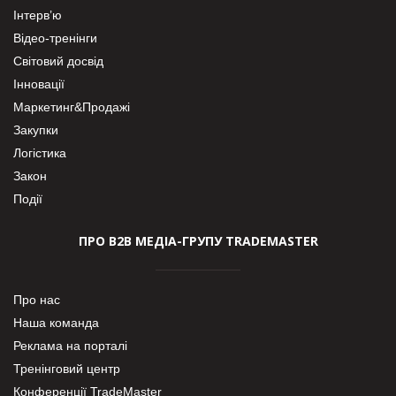
Інтерв’ю
Відео-тренінги
Світовий досвід
Інновації
Маркетинг&Продажі
Закупки
Логістика
Закон
Події
ПРО В2В МЕДІА-ГРУПУ TRADEMASTER
Про нас
Наша команда
Реклама на порталі
Тренінговий центр
Конференції TradeMaster