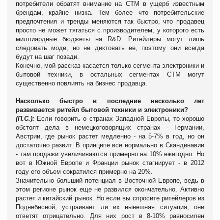
потребители обратят внимание на СТМ в ущерб известным
брендам, крайне низка. Тем более что потребительские
предпочтения и тренды меняются так быстро, что продавец
просто не может тягаться с производителем, у которого есть
миллиардные бюджеты на R&D. Ритейлеры могут лишь
следовать моде, но не диктовать ее, поэтому они всегда
будут на шаг позади.
Конечно, мой рассказ касается только сегмента электроники и
бытовой техники, в остальных сегментах СТМ могут
существенно повлиять на бизнес продавца.
Насколько быстро в последние несколько лет
развивается ритейл бытовой техники и электроники?
(П.С.):
Если говорить о странах Западной Европы, то хорошо
обстоят дела в немецкоговорящих странах - Германии,
Австрии, где рынок растет медленно - на 5-7% в год, но он
достаточно развит. В принципе все нормально в Скандинавии
- там продажи увеличиваются примерно на 10% ежегодно. Но
вот в Южной Европе и Франции рынок стагнирует - в 2012
году его объем сократился примерно на 20%.
Значительно больший потенциал в Восточной Европе, ведь в
этом регионе рынок еще не развился окончательно. Активно
растет и китайский рынок. Но если вы спросите ритейлеров из
Поднебесной, устраивает ли их нынешняя ситуация, они
ответят отрицательно. Для них рост в 8-10% равносилен