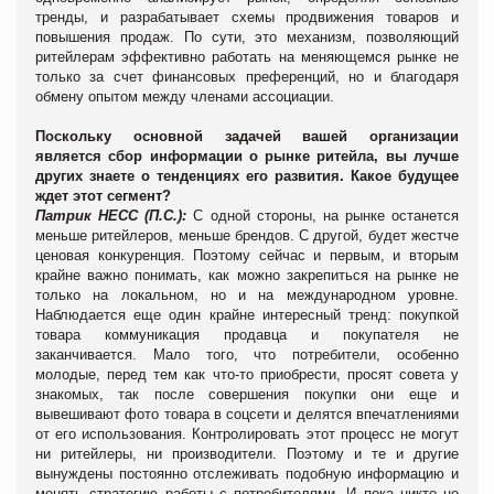
тренды, и разрабатывает схемы продвижения товаров и
повышения продаж. По сути, это механизм, позволяющий
ритейлерам эффективно работать на меняющемся рынке не
только за счет финансовых преференций, но и благодаря
обмену опытом между членами ассоциации.
Поскольку основной задачей вашей организации
является сбор информации о рынке ритейла, вы лучше
других знаете о тенденциях его развития. Какое будущее
ждет этот сегмент?
Патрик
НЕСС
(П.С.):
С одной стороны, на рынке останется
меньше ритейлеров, меньше брендов. С другой, будет жестче
ценовая конкуренция. Поэтому сейчас и первым, и вторым
крайне важно понимать, как можно закрепиться на рынке не
только на локальном, но и на международном уровне.
Наблюдается еще один крайне интересный тренд: покупкой
товара коммуникация продавца и покупателя не
заканчивается. Мало того, что потребители, особенно
молодые, перед тем как что-то приобрести, просят совета у
знакомых, так после совершения покупки они еще и
вывешивают фото товара в соцсети и делятся впечатлениями
от его использования. Контролировать этот процесс не могут
ни ритейлеры, ни производители. Поэтому и те и другие
вынуждены постоянно отслеживать подобную информацию и
менять стратегию работы с потребителями. И пока никто не