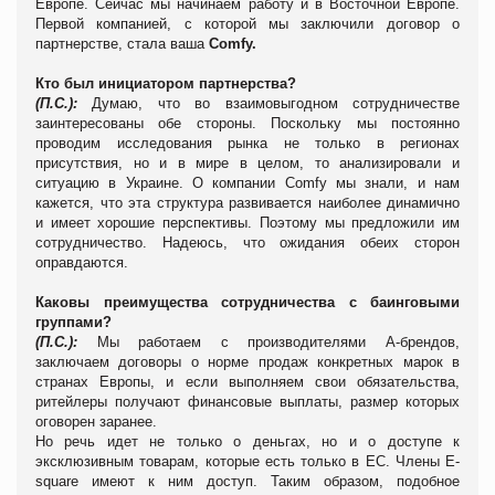
Европе. Сейчас мы начинаем работу и в Восточной Европе.
Первой компанией, с которой мы заключили договор о
партнерстве, стала ваша
Comfy.
Кто был инициатором партнерства?
(П.С.):
Думаю, что во взаимовыгодном сотрудничестве
заинтересованы обе стороны. Поскольку мы постоянно
проводим исследования рынка не только в регионах
присутствия, но и в мире в целом, то анализировали и
ситуацию в Украине. О компании Comfy мы знали, и нам
кажется, что эта структура развивается наиболее динамично
и имеет хорошие перспективы. Поэтому мы предложили им
сотрудничество. Надеюсь, что ожидания обеих сторон
оправдаются.
Каковы преимущества сотрудничества с баинговыми
группами?
(П.С.):
Мы работаем с производителями А-брендов,
заключаем договоры о норме продаж конкретных марок в
странах Европы, и если выполняем свои обязательства,
ритейлеры получают финансовые выплаты, размер которых
оговорен заранее.
Но речь идет не только о деньгах, но и о доступе к
эксклюзивным товарам, которые есть только в ЕС. Члены E-
square имеют к ним доступ. Таким образом, подобное