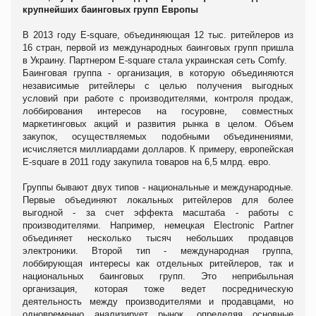
крупнейших баинговых групп Европы
В 2013 году E-square, объединяющая 12 тыс. ритейлеров из
16 стран, первой из международных баинговых групп пришла
в Украину. Партнером E-square стала украинская сеть Comfy.
Баинговая группа - организация, в которую объединяются
независимые ритейлеры с целью получения выгодных
условий при работе с производителями, контроля продаж,
лоббирования интересов на госуровне, совместных
маркетинговых акций и развития рынка в целом. Объем
закупок, осуществляемых подобными объединениями,
исчисляется миллиардами долларов. К примеру, европейская
E-square в 2011 году закупила товаров на 6,5 млрд. евро.
Группы бывают двух типов - национальные и международные.
Первые объединяют локальных ритейлеров для более
выгодной - за счет эффекта масштаба - работы с
производителями. Например, немецкая Electronic Partner
объединяет несколько тысяч небольших продавцов
электроники. Второй тип - международная группа,
лоббирующая интересы как отдельных ритейлеров, так и
национальных баинговых групп. Это неприбыльная
организация, которая тоже ведет посредническую
деятельность между производителями и продавцами, но
одновременно анализирует рынок, определяя основные