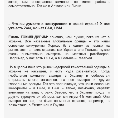
закон, там иностранная компания не может работать
самостоятельно. Так же в Алжире или Ливии.
– Что вы думаете о конкуренции в нашей стране? У нас
уже есть Zara, но нет С&А, Н&М.
Еналь ГОКИЛЬДИРИМ:
Конечно, нам лучше, пока их нет в
Украине. Все названные глобальные бренды – это наши
основные конкуренты. Хорошо быть одним из первых на
рынке, хотя в таких странах, как Украина или Польша, нужно
очень внимательно смотреть на местных ритейлеров.
Например, у вас есть OGGI, а в Польше – Reserved.
Но в целом пока что рынок недорогой качественной одежды в
Украине не насыщен, и есть куда развиваться. Когда
глобальная компания заходит в Украину и собирается
открывать много магазинов, на нее смотрят и другие
глобальные бренды. Так что прогнозирую, что наши основные
конкуренты – и Н&М, и С&А – также, возможно, обратят
внимание на вашу страну. Уверен, что в Украину придут и
другие турецкие ритейлеры, как минимум 4-5 компаний. Они
смотрят на нас, так было во многих странах, например, в
Казахстане, в Египте или в Грузии.