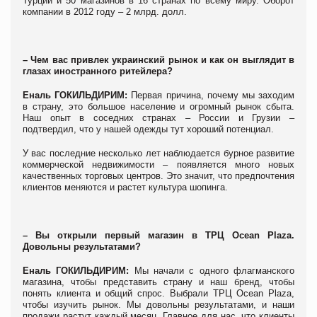
Турции и 50 магазинов в 16 странах по всему миру. Оборот
компании в 2012 году – 2 млрд. долл.
– Чем вас привлек украинский рынок и как он выглядит в
глазах иностранного ритейлера?
Еналь ГОКИЛЬДИРИМ:
Первая причина, почему мы заходим
в страну, это большое население и огромный рынок сбыта.
Наш опыт в соседних странах – России и Грузии –
подтвердил, что у нашей одежды тут хороший потенциал.
У вас последние несколько лет наблюдается бурное развитие
коммерческой недвижимости – появляется много новых
качественных торговых центров. Это значит, что предпочтения
клиентов меняются и растет культура шопинга.
– Вы открыли первый магазин в ТРЦ Ocean
Plaza.
Довольны результатами?
Еналь ГОКИЛЬДИРИМ:
Мы начали с одного флагманского
магазина, чтобы представить страну и наш бренд, чтобы
понять клиента и общий спрос. Выбрали ТРЦ Ocean Plaza,
чтобы изучить рынок. Мы довольны результатами, и наши
продажи растут каждый месяц. Главное для нас, что клиенты