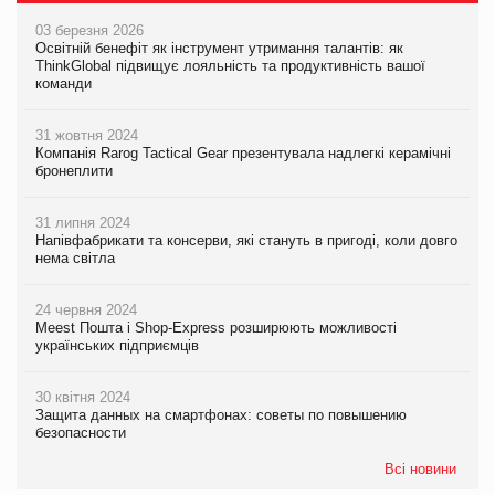
03 березня 2026
Освітній бенефіт як інструмент утримання талантів: як
ThinkGlobal підвищує лояльність та продуктивність вашої
команди
31 жовтня 2024
Компанія Rarog Tactical Gear презентувала надлегкі керамічні
бронеплити
31 липня 2024
Напівфабрикати та консерви, які стануть в пригоді, коли довго
нема світла
24 червня 2024
Meest Пошта і Shop-Express розширюють можливості
українських підприємців
30 квітня 2024
Защита данных на смартфонах: советы по повышению
безопасности
Всі новини