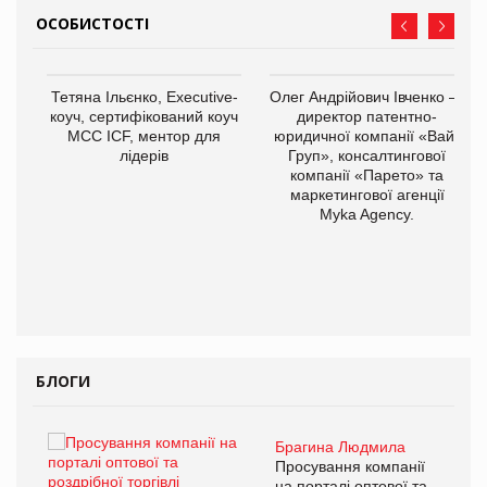
ОСОБИСТОСТІ
,
Тетяна Ільєнко, Executive-
Олег Андрійович Івченко —
ОВ
коуч, сертифікований коуч
директор патентно-
МСС ICF, ментор для
юридичної компанії «Вайз
лідерів
Груп», консалтингової
компанії «Парето» та
маркетингової агенції
Myka Agency.
БЛОГИ
Брагина Людмила
ї
Просування компанії
а
на порталі оптової та