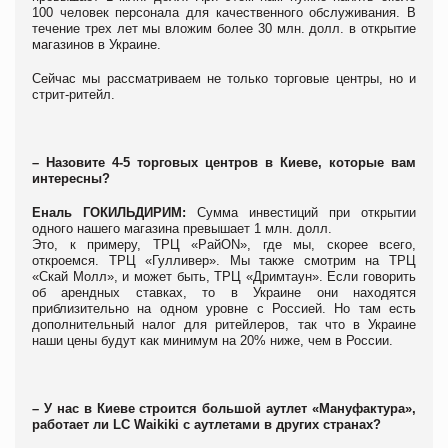
100 человек персонала для качественного обcлуживания. В
течение трех лет мы вложим более 30 млн. долл. в открытие
магазинов в Украине.
Сейчас мы рассматриваем не только торговые центры, но и
стрит-ритейл.
– Назовите 4-5 торговых центров в Киеве, которые вам
интересны?
Еналь ГОКИЛЬДИРИМ:
Сумма инвестиций при открытии
одного нашего магазина превышает 1 млн. долл.
Это, к примеру, ТРЦ «РайON», где мы, скорее всего,
откроемся. ТРЦ «Гулливер». Мы также смотрим на ТРЦ
«Скай Молл», и может быть, ТРЦ «Дримтаун». Если говорить
об арендных ставках, то в Украине они находятся
приблизительно на одном уровне с Россией. Но там есть
дополнительный налог для ритейлеров, так что в Украине
наши цены будут как минимум на 20% ниже, чем в России.
– У нас в Киеве строится большой аутлет «Мануфактура»,
работает ли LC Waikiki с аутлетами в других странах?