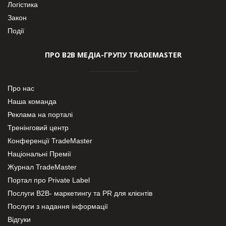
Логістика
Закон
Події
ПРО В2В МЕДІА-ГРУПУ TRADEMASTER
Про нас
Наша команда
Реклама на порталі
Тренінговий центр
Конференції TradeMaster
Національні Премії
Журнал TradeMaster
Портал про Private Label
Послуги В2В- маркетингу та PR для клієнтів
Послуги з надання інформації
Відгуки