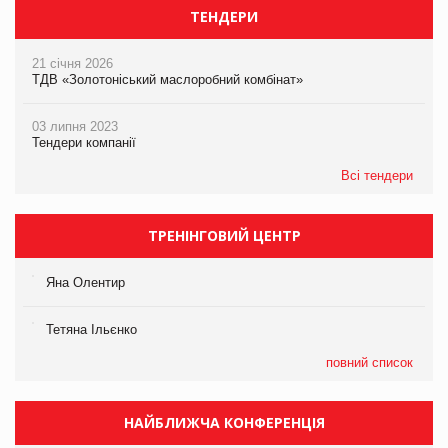
ТЕНДЕРИ
21 січня 2026
ТДВ «Золотоніський маслоробний комбінат»
03 липня 2023
Тендери компанії
Всі тендери
ТРЕНІНГОВИЙ ЦЕНТР
Яна Олентир
Тетяна Ільєнко
повний список
НАЙБЛИЖЧА КОНФЕРЕНЦІЯ