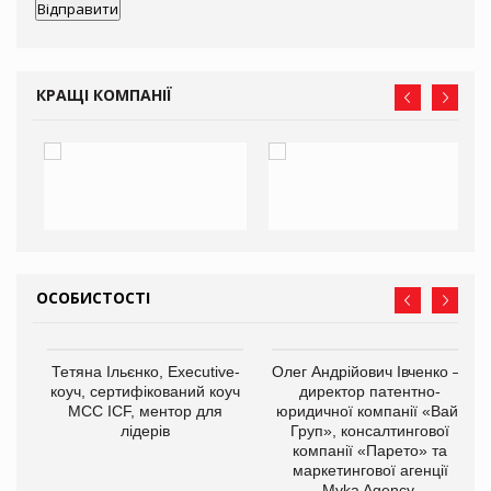
КРАЩІ КОМПАНІЇ
ОСОБИСТОСТІ
,
Тетяна Ільєнко, Executive-
Олег Андрійович Івченко —
ОВ
коуч, сертифікований коуч
директор патентно-
МСС ICF, ментор для
юридичної компанії «Вайз
лідерів
Груп», консалтингової
компанії «Парето» та
маркетингової агенції
Myka Agency.