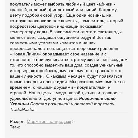
покупатель может выбрать любимый цвет кабинки -
красный, зеленый, фиолетовый или синий. Каждому
цвету подобран свой узор. Еще одна новинка, на
которую вдохновили нас клиенты, - смеситель, который
посредством цветовой индикации показывает
температуру воды. В зависимости от этого светодиоды
меняют цвет, создавая ощущение радуги! Вот так
совместными усилиями клиентов и наших
профессионалов воплощаются творческие решения.
«Новая Линия» оправдывает свое название и с
готовностью прислушивается к ритму жизни - мы создаем
то, что способно выделить ваш дом, создав уникальный
интерьер, который каждому вашему гостю расскажет о
вашей личности. С каждым месяцем будут появляться
новые товары и новые идеи. Мы развиваемся вместе со
временем, с нашими друзьями - покупателями и
страной. Наша цель – мода, дизайн, стиль и главное –
удовольствие от доступной цены.
Розничные сети
Украины
Портал розничной и оптовой торговли
TradeMaster
Раздел:
Маркетинг та продажі
>
Теги: