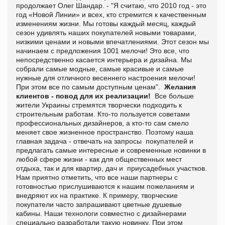
продолжает Олег Шандар. - "Я считаю, что 2010 год - это
год «Новой Линии» и всех, кто стремится к качественным
изменениям жизни. Мы готовы каждый месяц, каждый
сезон удивлять наших покупателей новыми товарами,
низкими ценами и новыми впечатлениями. Этот сезон мы
начинаем с предложения 1001 мелочи! Это все, что
непосредственно касается интерьера и дизайна. Мы
собрали самые модные, самые красивые и самые
нужные для отличного весеннего настроения мелочи!
При этом все по самым доступным ценам".
Желания
клиентов - повод для их реализации!
Все больше
жители Украины стремятся творчески подходить к
строительным работам. Кто-то пользуется советами
профессиональных дизайнеров, а кто-то сам смело
меняет свое жизненное пространство. Поэтому наша
главная задача - отвечать на запросы покупателей и
предлагать самые интересные и современные новинки в
любой сфере жизни - как для общественных мест
отдыха, так и для квартир, дач и приусадебных участков.
Нам приятно отметить, что все наши партнеры с
готовностью прислушиваются к нашим пожеланиям и
внедряют их на практике. К примеру, творческие
покупатели часто запрашивают цветные душевые
кабины. Наши технологи совместно с дизайнерами
специально разработали такую новинку. При этом