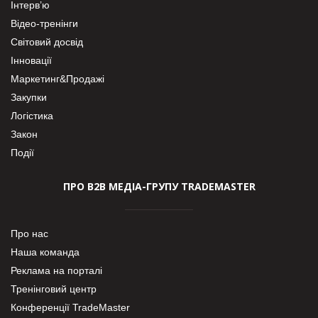
Інтерв’ю
Відео-тренінги
Світовий досвід
Інновації
Маркетинг&Продажі
Закупки
Логістика
Закон
Події
ПРО В2В МЕДІА-ГРУПУ TRADEMASTER
Про нас
Наша команда
Реклама на порталі
Тренінговий центр
Конференції TradeMaster