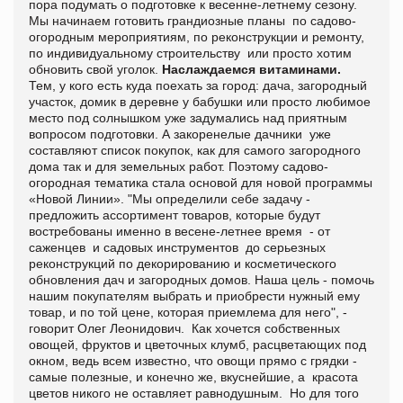
пора подумать о подготовке к весенне-летнему сезону.
Мы начинаем готовить грандиозные планы по садово-
огородным мероприятиям, по реконструкции и ремонту,
по индивидуальному строительству или просто хотим
обновить свой уголок.
Наслаждаемся витаминами.
Тем, у кого есть куда поехать за город: дача, загородный
участок, домик в деревне у бабушки или просто любимое
место под солнышком уже задумались над приятным
вопросом подготовки. А закоренелые дачники уже
составляют список покупок, как для самого загородного
дома так и для земельных работ. Поэтому садово-
огородная тематика стала основой для новой программы
«Новой Линии». "Мы определили себе задачу -
предложить ассортимент товаров, которые будут
востребованы именно в весене-летнее время - от
саженцев и садовых инструментов до серьезных
реконструкций по декорированию и косметического
обновления дач и загородных домов. Наша цель - помочь
нашим покупателям выбрать и приобрести нужный ему
товар, и по той цене, которая приемлема для него", -
говорит Олег Леонидович. Как хочется собственных
овощей, фруктов и цветочных клумб, расцветающих под
окном, ведь всем известно, что овощи прямо с грядки -
самые полезные, и конечно же, вкуснейшие, а красота
цветов никого не оставляет равнодушным. Но для того