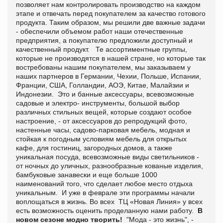
позволяет нам контролировать производство на каждом
этапе и отвечать перед покупателем за качество готового
продукта. Таким образом, мы решили две важные задачи
- обеспечили объемом работ наши отечественные
предприятия, а покупателю предложили доступный и
качественный продукт. Те ассортиментные группы,
которые не производятся в нашей стране, но которые так
востребованы нашим покупателем, мы заказываем у
наших партнеров в Германии, Чехии, Польше, Испании,
Франции, США, Голландии, АОЭ, Китае, Малайзии и
Индонезии. Это и банные аксессуары, всевозможные
садовые и электро- инструменты, большой выбор
различных стильных вещей, которые создают особое
настроение, - от аксессуаров до репродукций фото,
настенные часы, садово-парковая мебель, модная и
стойкая к погодным условиям мебель для открытых
кафе, для гостиниц, загородных домов, а также
уникальная посуда, всевозможные виды светильников -
от ночных до уличных, разнообразные кованые изделия,
бамбуковые занавески и еще больше 1000
наименований того, что сделает любое место отдыха
уникальным. И уже в феврале эти программы начали
воплощаться в жизнь. Во всех ТЦ «Новая Линия» у всех
есть возможность оценить проделанную нами работу.
В
новом сезоне модно творить!
"Мода - это жизнь", -