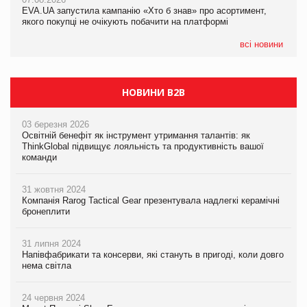
EVA.UA запустила кампанію «Хто б знав» про асортимент,
05.08.2026
якого покупці не очікують побачити на платформі
Мережа супермаркетів VARUS купує мережу магазинів
формату convenience store КОЛО: об’єднана компанія
налічуватиме 374 магазини
всі новини
НОВИНИ B2B
03 березня 2026
Освітній бенефіт як інструмент утримання талантів: як
ThinkGlobal підвищує лояльність та продуктивність вашої
команди
31 жовтня 2024
Компанія Rarog Tactical Gear презентувала надлегкі керамічні
бронеплити
31 липня 2024
Напівфабрикати та консерви, які стануть в пригоді, коли довго
нема світла
24 червня 2024