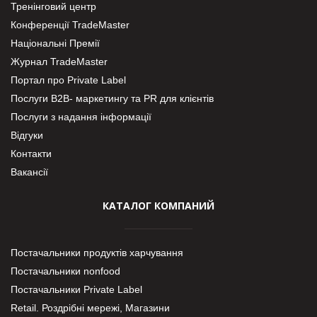
Тренінговий центр
Конференції TradeMaster
Національні Премії
Журнал TradeMaster
Портал про Private Label
Послуги В2В- маркетингу та PR для клієнтів
Послуги з надання інформації
Відгуки
Контакти
Вакансії
КАТАЛОГ КОМПАНИЙ
Постачальники продуктів харчування
Постачальники nonfood
Постачальники Private Label
Retail. Роздрібні мережі, Магазини