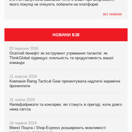
якого покупці не очікують побачити на платформі
Мережа супермаркетів VARUS купує мережу магазинів
формату convenience store КОЛО: об’єднана компанія
налічуватиме 374 магазини
всі новини
НОВИНИ B2B
03 березня 2026
Освітній бенефіт як інструмент утримання талантів: як
ThinkGlobal підвищує лояльність та продуктивність вашої
команди
31 жовтня 2024
Компанія Rarog Tactical Gear презентувала надлегкі керамічні
бронеплити
31 липня 2024
Напівфабрикати та консерви, які стануть в пригоді, коли довго
нема світла
24 червня 2024
Meest Пошта і Shop-Express розширюють можливості