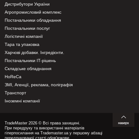
Дистрибутори України
Агропромисловий комплекс
Постачальники обладнання
Постачальники послуг
Логістичні компанії
Тара та упаковка
Харчові добавки. Інгредієнти.
Постачальники IT-рішень
Складське обладнання
HoReCa
ЗМІ, Агенції, реклама, поліграфія
Транспорт
Іноземні компанії
TradeMaster 2026 © Всі права захищені.
При передруку та використанні матеріалів
гіперпосилання на Trademaster.ua у першому абзаці
передрукованої статті обов'язкове.