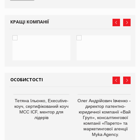
КРАЩІ КОМПАНІЇ
ОСОБИСТОСТІ
,
Тетяна Ільєнко, Executive-
Олег Андрійович Івченко —
ОВ
коуч, сертифікований коуч
директор патентно-
МСС ICF, ментор для
юридичної компанії «Вайз
лідерів
Груп», консалтингової
компанії «Парето» та
маркетингової агенції
Myka Agency.