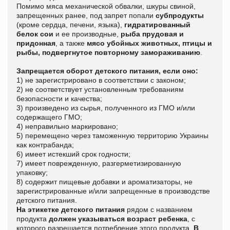
Помимо мяса механической обвалки, шкуры свиной,
запрещенных ранее, под запрет попали
субпродукты
(кроме сердца, печени, языка),
гидратированный
белок сои
и ее производные,
рыба прудовая и
придонная
, а также
мясо убойных животных, птицы и
рыбы, подвергнутое повторному замораживанию
.
Запрещается оборот детского питания, если оно:
1) не зарегистрировано в соответствии с законом;
2) не соответствует установленным требованиям
безопасности и качества;
3) произведено из сырья, полученного из ГМО и/или
содержащего ГМО;
4) неправильно маркировано;
5) перемещено через таможенную территорию Украины
как контрабанда;
6) имеет истекший срок годности;
7) имеет поврежденную, разгерметизированную
упаковку;
8) содержит пищевые добавки и ароматизаторы, не
зарегистрированные и/или запрещенные в производстве
детского питания.
На этикетке детского питания
рядом с названием
продукта
должен указываться возраст ребенка
, с
которого разрешается потребление этого продукта.
В