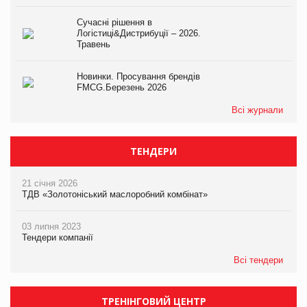
Сучасні рішення в
Логістиці&Дистрибуції – 2026.
Травень
Новинки. Просування брендів
FMCG.Березень 2026
Всі журнали
ТЕНДЕРИ
21 січня 2026
ТДВ «Золотоніський маслоробний комбінат»
03 липня 2023
Тендери компанії
Всі тендери
ТРЕНІНГОВИЙ ЦЕНТР