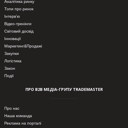
Аналітика ринку
Топи про ринок
Інтерв’ю
Відео-тренінги
Світовий досвід
Інновації
Маркетинг&Продажі
Закупки
Логістика
Закон
Події
ПРО В2В МЕДІА-ГРУПУ TRADEMASTER
Про нас
Наша команда
Реклама на порталі