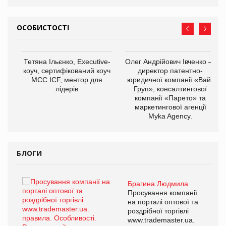
ОСОБИСТОСТІ
,
Тетяна Ільєнко, Executive-
Олег Андрійович Івченко —
ОВ
коуч, сертифікований коуч
директор патентно-
МСС ICF, ментор для
юридичної компанії «Вайз
лідерів
Груп», консалтингової
компанії «Парето» та
маркетингової агенції
Myka Agency.
БЛОГИ
Брагина Людмила
ї
Просування компанії
а
на порталі оптової та
роздрібної торгівлі
www.trademaster.ua.