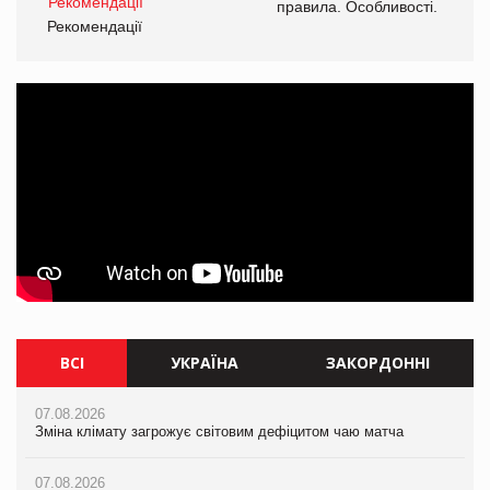
і.
правила. Особливості.
Рекомендації
Ре
ВСІ
УКРАЇНА
ЗАКОРДОННІ
07.08.2026
07.08.2026
07.08.2026
Зміна клімату загрожує світовим дефіцитом чаю матча
Розмитнення «з коліс» та крос-докінг: як оперативні логістичні
Зміна клімату загрожує світовим дефіцитом чаю матча
рішення допомагають бізнесу зменшити ризики
07.08.2026
07.08.2026