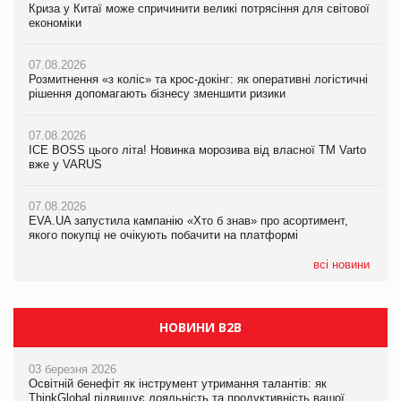
Криза у Китаї може спричинити великі потрясіння для світової
07.08.2026
Криза у Китаї може спричинити великі потрясіння для світової
економіки
ICE BOSS цього літа! Новинка морозива від власної ТМ Varto
економіки
вже у VARUS
07.08.2026
07.08.2026
Розмитнення «з коліс» та крос-докінг: як оперативні логістичні
07.08.2026
Kraft Heinz скоротила збиток у першому півріччі
рішення допомагають бізнесу зменшити ризики
EVA.UA запустила кампанію «Хто б знав» про асортимент,
якого покупці не очікують побачити на платформі
07.08.2026
07.08.2026
Продажі Hugo Boss впали на 9%
ICE BOSS цього літа! Новинка морозива від власної ТМ Varto
06.08.2026
вже у VARUS
Смачна новинка для хвостатих: у VARUS з’явилися паучі
07.08.2026
Varto Paw expert від власної ТМ Varto!
Франція заборонила рекламні дзвінки без згоди клієнтів
07.08.2026
EVA.UA запустила кампанію «Хто б знав» про асортимент,
05.08.2026
якого покупці не очікують побачити на платформі
Мережа супермаркетів VARUS купує мережу магазинів
формату convenience store КОЛО: об’єднана компанія
налічуватиме 374 магазини
всі новини
НОВИНИ B2B
03 березня 2026
Освітній бенефіт як інструмент утримання талантів: як
ThinkGlobal підвищує лояльність та продуктивність вашої