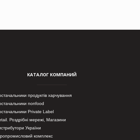
КАТАЛОГ КОМПАНИЙ
остачальники продуктів харчування
остачальники nonfood
стачальники Private Label
tail. Роздрібні мережі, Магазини
истрибутори України
гропромисловий комплекс