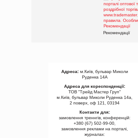
Просування компанії на
порталі оптової та
роздрібної торгівлі
www.trademaster.ua.
правила. Особливості.
ії
Рекомендації
Адреса:
м.Київ, бульвар Миколи
Руденка 14А
Адреса для кореспонденції:
ТОВ "Tрейд Мастер Груп"
м.Київ, бульвар Миколи Руденка 14а,
2 поверх, оф 121, 03194
Контакти для:
замовлення треннгів, конференцій:
+380 (67) 502-99-00,
замовлення реклами на порталі,
журналах: