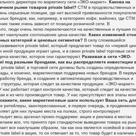
льного директора по маркетингу сети «ЭКО-маркет».
Какова на
ичном рынке товаров private label?
СТМ в продовольственных и
ень серьезные позиции, где нет высокой привязанности покупателя
ьных брендов, как, например, в категориях кофе, майонез, где СТМ
ение также очень зависит от позиции розничной сети.
В
что, люди очень легко переключаются на качественные и лучшие п
яет наилучшее соотношение цена-качество.
Каких изменений сто
рных категорий и ценовых сегментов?
В силу сложившейся
 развивается
private
label
, который предлагает товар по «первой цен
иной продукции играет цена, и в своих private label торговые сети
на-качество, которое они гарантируют.
Развивая в сети «ЭКО-
el
под разными брендами, как вы распределяете инвестиции 
 private label, в торговой сети должны быть созданы определенные
лады, и конечно, маркетинговая поддержка новых брендов. В перву
зработку бренда, в создание и автоматизацию производственных и
 структуры, которая следит за качеством продукции.
«ЭКО-маркет»
 нас работает отдел контроля качества, который следит за качеств
как и из чего производится товар. У нас присутствуют все этапы кон
скажите, какие маркетинговые шаги использует Ваша сеть
дл
се ритейлеры, заинтересованные, в первую очередь, в продвижени
ляет для них лучшие места на полках, строго контролирует
льзует весь арсенал промо-поддержки: акции и реклама в местах
лаем все, что принято при стандартном выведении товара на рын
ет все наилучшим образом, так как она является хозяйкой в свои
rivate
label
в акции, то он отвечает за то, что товар будет в наличии 