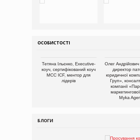
ОСОБИСТОСТІ
арас Ігорович,
Тетяна Ільєнко, Executive-
Олег Андрійович
иробництва ТОВ
коуч, сертифікований коуч
директор пат
Герчак"
МСС ICF, ментор для
юридичної компа
лідерів
Груп», консал
компанії «Пар
маркетингової
Myka Agen
БЛОГИ
Брагина Людмила