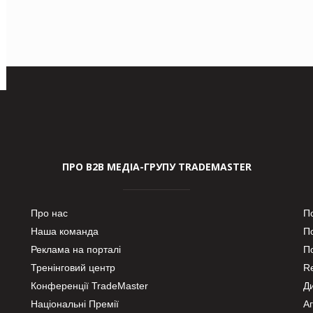
ПРО В2В МЕДІА-ГРУПУ TRADEMASTER
Про нас
П
Наша команда
П
Реклама на порталі
По
Тренінговий центр
Re
Конференції TradeMaster
Д
Національні Премії
А