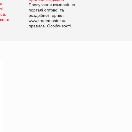
Просування компанії на
порталі оптової та
роздрібної торгівлі
www.trademaster.ua.
правила. Особливості.
Рекомендації