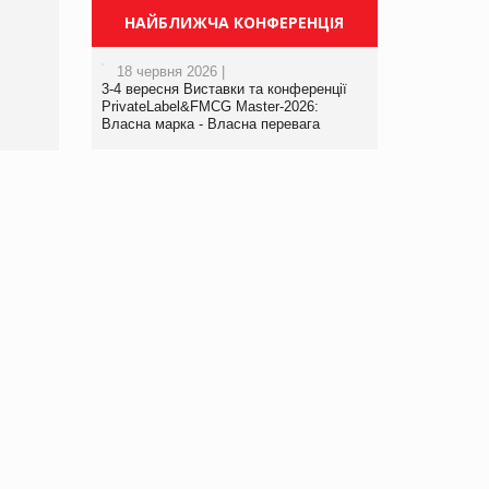
Просування компанії на
НАЙБЛИЖЧА КОНФЕРЕНЦІЯ
порталі оптової та
роздрібної торгівлі
18 червня 2026 |
www.trademaster.ua.
3-4 вересня Виставки та конференції
правила. Особливості.
PrivateLabel&FMCG Master-2026:
Власна марка - Власна перевага