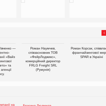
 Івченко —
Роман Наумчев,
Роман Корсак, співвла
ентно-
співзасновник ТОВ
франчайзингової мер
нії «Вайз
«ФейрЛоджикс»,
SPAR в Україні
тингової
комерційний директор
ето» та
FRLG Freight SRL
 агенції
(Румунія)
cy.
Брагина Людмила