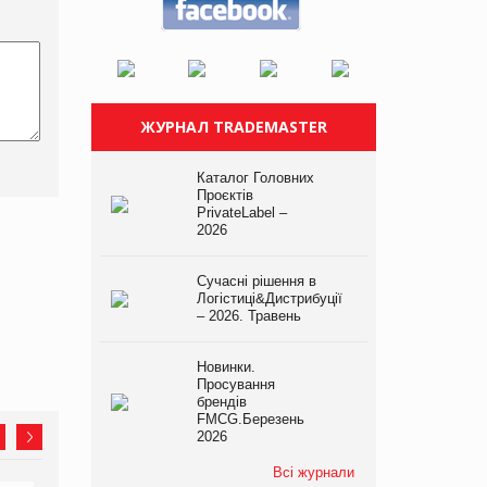
ЖУРНАЛ TRADEMASTER
Каталог Головних
Проєктів
PrivateLabel –
2026
Сучасні рішення в
Логістиці&Дистрибуції
– 2026. Травень
Новинки.
Просування
брендів
FMCG.Березень
2026
Всі журнали