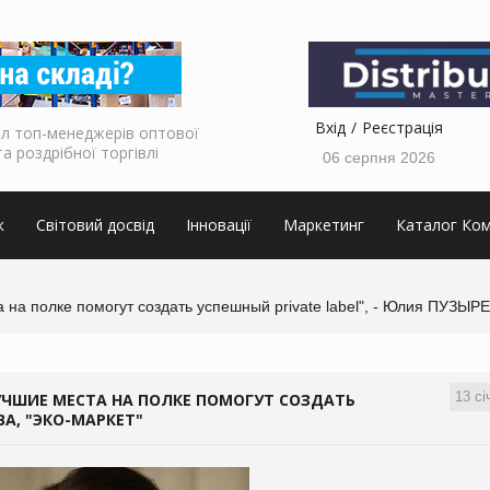
Вхід
Реєстрація
л топ-менеджерів оптової
та роздрібної торгівлі
06 серпня 2026
к
Світовий досвід
Інновації
Маркетинг
Каталог Ком
а на полке помогут создать успешный private label", - Юлия ПУЗЫР
13 сі
ЛУЧШИЕ МЕСТА НА ПОЛКЕ ПОМОГУТ СОЗДАТЬ
ВА, "ЭКО-МАРКЕТ"