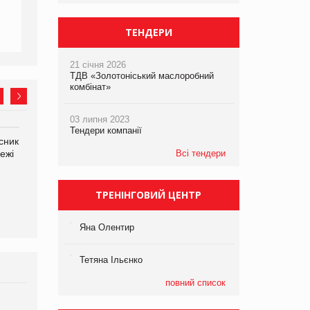
ТЕНДЕРИ
21 січня 2026
ТДВ «Золотоніський маслоробний
комбінат»
03 липня 2023
Тендери компанії
сник
Олексій Логачов-Михайлов
Яна Сараніна, директор
ежі
Файно маркет Директор
Всі тендери
компанії «УкраМарин»
департаменту з
виробництва
ТРЕНІНГОВИЙ ЦЕНТР
Яна Олентир
Тетяна Ільєнко
повний список
Брагина Людмила