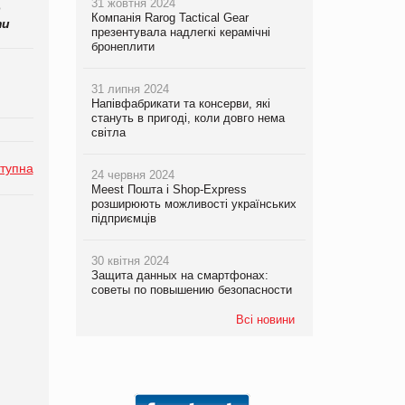
31 жовтня 2024
о
Компанія Rarog Tactical Gear
ти
презентувала надлегкі керамічні
бронеплити
31 липня 2024
Напівфабрикати та консерви, які
стануть в пригоді, коли довго нема
світла
тупна
24 червня 2024
Meest Пошта і Shop-Express
розширюють можливості українських
підприємців
30 квітня 2024
Защита данных на смартфонах:
советы по повышению безопасности
Всі новини