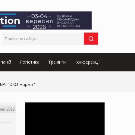
паній
Логістика
Тренінги
Конференції
ЕВА, "ЭКО-маркет"
чня 2012