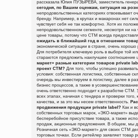
рассказала Юлия ПУЗЫРЕВА, заместитель генера
сегодня, по Вашим оценкам, ситуация на розн
непродовольственных категориях отвоевывает оч
бренду. Например, в крупах и макаронах нет сил
чувствует себя не так комфортно. Хотя их полож
непродовольственном сегменте, несмотря ни на 
цене товары, потому что СТМ всегда предоставл
ожидать в ближайший год в отношении това
экономической ситуации в стране, очень хорошо
Для потребителя ключевую роль в выборе той или 
стараются предложить наилучшее соотношение це
маркет»
разные категории товаров
private
lab
проект СТМ?
Для того, чтобы успешно развивать
условия: собственная логистика, собственные ск
очередь мы инвестируем в логистику, далее в ра
бизнес процессов, а также в усовершенствование
очень ответственно подходит к разработке СТМ. У
всех этапах, начиная с тендера и проверки того, 
качества, и за это мы несем ответственность.
Рас
продвижения продукции
private
label
?
Как и в
собственных торговых марок, «ЭКО-маркет» выде
бесперебойное присутствие товара, а также испо
продаж, акционные предложения. В общем, мы де
Розничная сеть «ЭКО-маркет» для своих СТМ дела
торговых точках. Если ритейлер заявляет товар
p