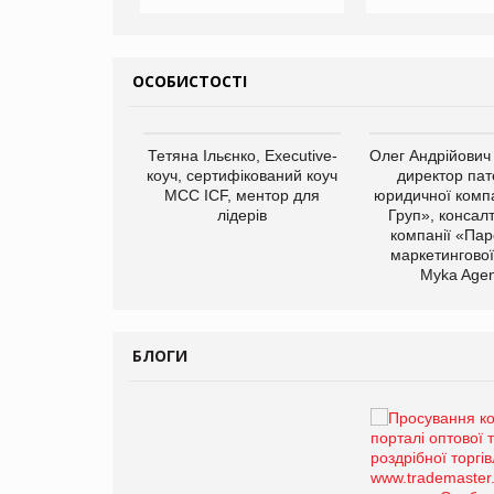
ОСОБИСТОСТІ
арас Ігорович,
Тетяна Ільєнко, Executive-
Олег Андрійович
иробництва ТОВ
коуч, сертифікований коуч
директор пат
Герчак"
МСС ICF, ментор для
юридичної компа
лідерів
Груп», консал
компанії «Пар
маркетингової
Myka Agen
БЛОГИ
Брагина Людмила
Просування компанії на
порталі оптової та
роздрібної торгівлі