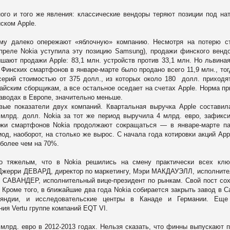
го и того же явления: классические вендоры теряют позиции под на
ском Apple.
му далеко опережают «яблочную» компанию. Несмотря на потерю ст
преле Nokia уступила эту позицию Samsung), продажи финского венд
ышают продажи Apple: 83,1 млн. устройств против 33,1 млн. Но львина
Финских смартфонов в январе-марте было продано всего 11,9 млн., тог
серий стоимостью от 375 долл., из которых около 180 долл. приходя
айским сборщикам, а все остальное оседает на счетах Apple. Норма п
аводах в Европе, значительно меньше.
вые показатели двух компаний. Квартальная выручка Apple составил
млрд. долл. Nokia за тот же период выручила 4 млрд. евро, зафикс
ажи смартфонов Nokia продолжают сокращаться — в январе-марте п
од, наоборот, на столько же вырос. С начала года котировки акций Appl
 более чем на 70%.
ко тяжелым, что в Nokia решились на смену практически всех клю
 Джерри
ДЕВАРД,
директор по маркетингу, Мэри
МАКДАУЭЛЛ
, исполнит
с
САВАНДЕР,
исполнительный вице-президент по рынкам. Свой пост со
. Кроме того, в ближайшие два года Nokia собирается закрыть завод в 
яндии, и исследовательские центры в Канаде и Германии. Еще
ия Vertu группе компаний EQT VI.
лрд. евро в 2012-2013 годах. Нельзя сказать, что финны выпускают 