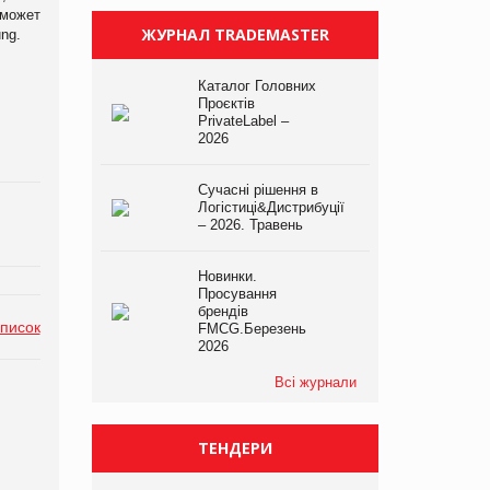
оможет
ЖУРНАЛ TRADEMASTER
ng.
Каталог Головних
Проєктів
PrivateLabel –
2026
Сучасні рішення в
Логістиці&Дистрибуції
– 2026. Травень
Новинки.
Просування
брендів
список
FMCG.Березень
2026
Всі журнали
ТЕНДЕРИ