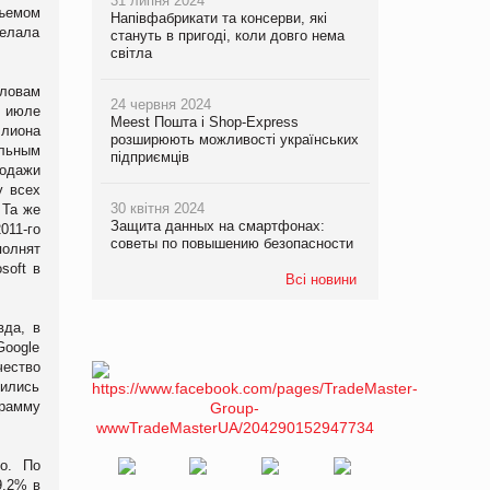
31 липня 2024
бъемом
Напівфабрикати та консерви, які
делала
стануть в пригоді, коли довго нема
світла
словам
24 червня 2024
В июле
Meest Пошта і Shop-Express
ллиона
розширюють можливості українських
альным
підприємців
родажи
у всех
30 квітня 2024
 Та же
Защита данных на смартфонах:
011-го
советы по повышению безопасности
полнят
soft в
Всі новини
вда, в
Google
чество
вились
грамму
о. По
9,2% в