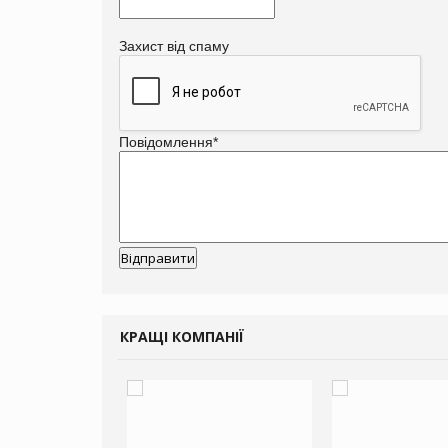
Захист від спаму
Повідомлення
*
КРАЩІ КОМПАНІЇ