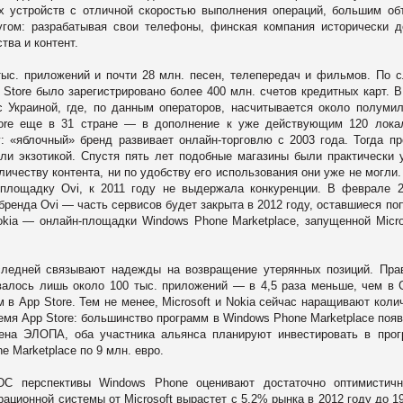
ых устройств с отличной скоростью выполнения операций, большим о
гом: разрабатывая свои телефоны, финская компания исторически 
тва и контент.
тыс. приложений и почти 28 млн. песен, телепередач и фильмов. По 
 Store было зарегистрировано более 400 млн. счетов кредитных карт. 
с Украиной, где, по данным операторов, насчитывается около полуми
Store еще в 31 стране — в дополнение к уже действующим 120 лок
: «яблочный» бренд развивает онлайн-торговлю с 2003 года. Тогда п
ли экзотикой. Спустя пять лет подобные магазины были практически 
оличеству контента, ни по удобству его использования они уже не могли.
-площадку Ovi, к 2011 году не выдержала конкуренции. В феврале 2
бренда Ovi — часть сервисов будет закрыта в 2012 году, оставшиеся по
Nokia — онлайн-площадки Windows Phone Marketplace, запущенной Micro
оследней связывают надежды на возвращение утерянных позиций. Пра
валось лишь около 100 тыс. приложений — в 4,5 раза меньше, чем в 
ем в App Store. Тем не менее, Microsoft и Nokia сейчас наращивают коли
емя App Store: большинство программ в Windows Phone Marketplace поя
вена
ЭЛОПА
, оба участника альянса планируют инвестировать в про
 Marketplace по 9 млн. евро.
DC перспективы Windows Phone оценивают достаточно оптимистичн
ационной системы от Microsoft вырастет с 5,2% рынка в 2012 году до 1