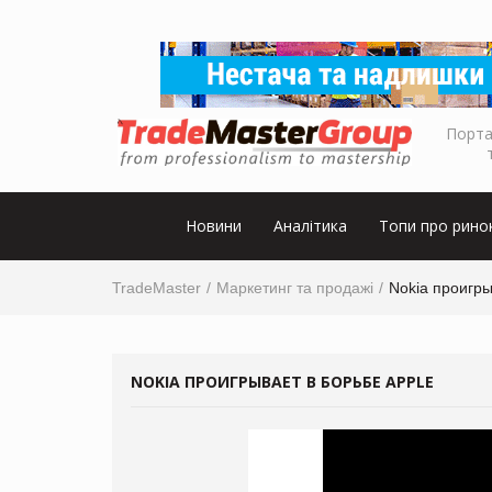
Порта
Новини
Аналітика
Топи про рино
TradeMaster
Маркетинг та продажі
Nokia проигры
NOKIA ПРОИГРЫВАЕТ В БОРЬБЕ APPLE