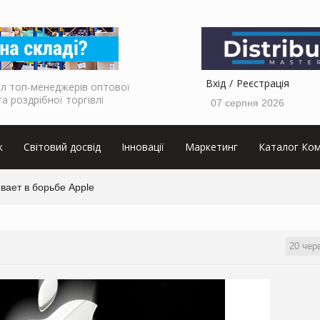
Вхід
Реєстрація
л топ-менеджерів оптової
та роздрібної торгівлі
07 серпня 2026
к
Світовий досвід
Інновації
Маркетинг
Каталог Ком
вает в борьбе Apple
20 чер