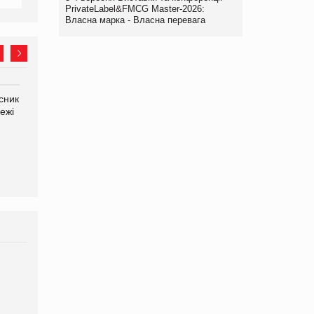
PrivateLabel&FMCG Master-2026:
Власна марка - Власна перевага
сник
Олексій Логачов-Михайлов
Яна Сараніна, директор
ежі
Файно маркет Директор
компанії «УкраМарин»
департаменту з
виробництва
Брагина Людмила
Просування компанії на
порталі оптової та
роздрібної торгівлі