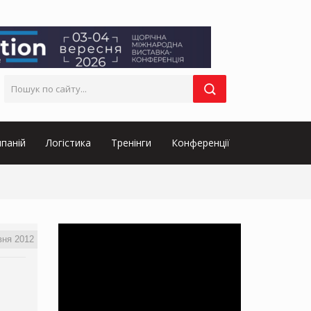
паній
Логістика
Тренінги
Конференції
вня 2012