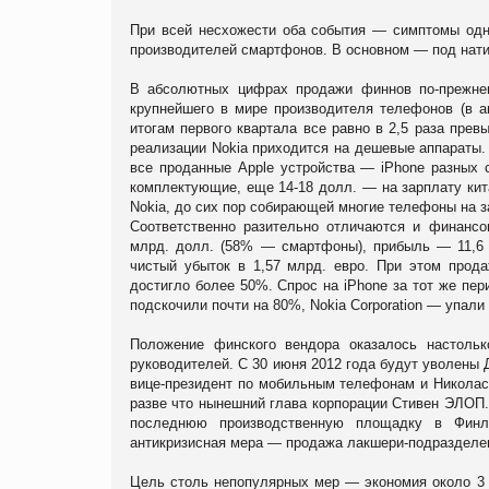
При всей несхожести оба события — симптомы одно
производителей смартфонов. В основном — под нати
В абсолютных цифрах продажи финнов по-прежне
крупнейшего в мире производителя телефонов (в а
итогам первого квартала все равно в 2,5 раза прев
реализации Nokia приходится на дешевые аппараты. 
все проданные Apple устройства — iPhone разных 
комплектующие, еще 14-18 долл. — на зарплату кит
Nokia, до сих пор собирающей многие телефоны на з
Соответственно разительно отличаются и финансо
млрд. долл. (58% — смартфоны), прибыль — 11,6 
чистый убыток в 1,57 млрд. евро. При этом прод
достигло более 50%. Спрос на iPhone за тот же пери
подскочили почти на 80%, Nokia Corporation — упали
Положение финского вендора оказалось настоль
руководителей. С 30 июня 2012 года будут уволены
вице-президент по мобильным телефонам и Никола
разве что нынешний глава корпорации Стивен
ЭЛОП
последнюю производственную площадку в Финл
антикризисная мера — продажа лакшери-подразделен
Цель столь непопулярных мер — экономия около 3 м