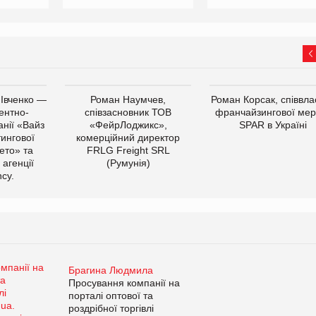
 Івченко —
Роман Наумчев,
Роман Корсак, співвла
ентно-
співзасновник ТОВ
франчайзингової мер
нії «Вайз
«ФейрЛоджикс»,
SPAR в Україні
тингової
комерційний директор
ето» та
FRLG Freight SRL
 агенції
(Румунія)
cy.
Брагина Людмила
Просування компанії на
порталі оптової та
роздрібної торгівлі