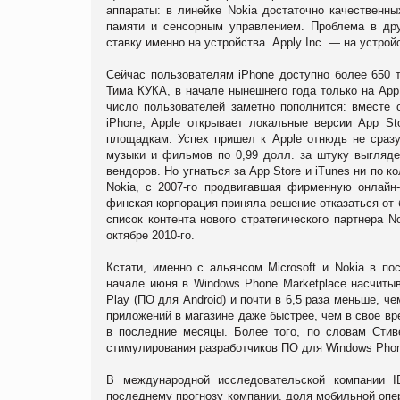
аппараты: в линейке Nokia достаточно качественн
памяти и сенсорным управлением. Проблема в дру
ставку именно на устройства. Applу Inc. — на устройс
Сейчас пользователям iPhone доступно более 650 
Тима
КУКА
, в начале нынешнего года только на App
число пользователей заметно пополнится: вместе 
iPhone, Apple открывает локальные версии App 
площадкам. Успех пришел к Apple отнюдь не сразу
музыки и фильмов по 0,99 долл. за штуку выгляде
вендоров. Но угнаться за App Store и iTunes ни по к
Nokia, с 2007-го продвигавшая фирменную онлайн
финская корпорация приняла решение отказаться от 
список контента нового стратегического партнера 
октябре 2010-го.
Кстати, именно с альянсом Microsoft и Nokia в п
начале июня в Windows Phone Marketplace насчиты
Play (ПО для Android) и почти в 6,5 раза меньше, ч
приложений в магазине даже быстрее, чем в свое вр
в последние месяцы. Более того, по словам Сти
стимулирования разработчиков ПО для Windows Phone
В международной исследовательской компании I
последнему прогнозу компании, доля мобильной опер