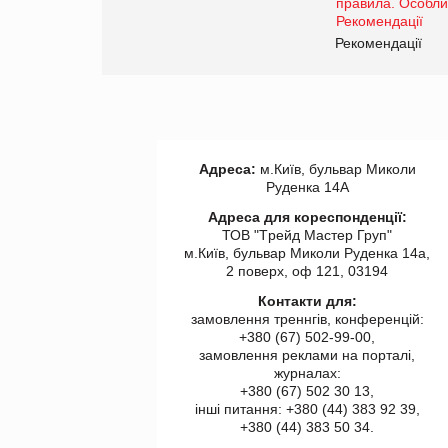
www.trademaster.ua.
правила. Особливості.
ії
Рекомендації
Адреса:
м.Київ, бульвар Миколи
Руденка 14А
Адреса для кореспонденції:
ТОВ "Tрейд Мастер Груп"
м.Київ, бульвар Миколи Руденка 14а,
2 поверх, оф 121, 03194
Контакти для:
замовлення треннгів, конференцій:
+380 (67) 502-99-00,
замовлення реклами на порталі,
журналах:
+380 (67) 502 30 13,
інші питання: +380 (44) 383 92 39,
+380 (44) 383 50 34.