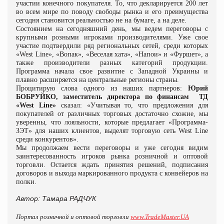
участии конечного покупателя. То, что декларируется 200 лет
во всем мире по поводу свободы рынка и его преимущества
сегодня становится реальностью не на бумаге, а на деле.
Состоянием на сегодняшний день, мы ведем переговоры с
крупными розными игроками производителями. Уже свое
участие подтвердили ряд региональных сетей, среди которых
«West Line», «Вопак», «Веселая хата», «Напои» и «Фуршет», а
также производители разных категорий продукции.
Программа начала свое развитие с Западной Украины и
плавно расширяется на центральные регионы страны.
Процитирую слова одного из наших партнеров:
Юрий
БОБРУЙКО, заместитель директора по финансам
ТД
«West Line»
сказал: «Учитывая то, что предложения для
покупателей от различных торговых достаточно схожие, мы
уверенны, что лояльности, которые предлагает «Программа-
ЗЭТ» для наших клиентов, выделят торговую сеть West Line
среди конкурентов».
Мы продолжаем вести переговоры и уже сегодня видим
заинтересованность игроков рынка розничной и оптовой
торговли. Остается ждать принятия решений, подписания
договоров и выхода маркированного продукта с конвейеров на
полки.
Автор: Тамара РАДЧУК
Портал розничной и оптовой торговли
www.TradeMaster.UA