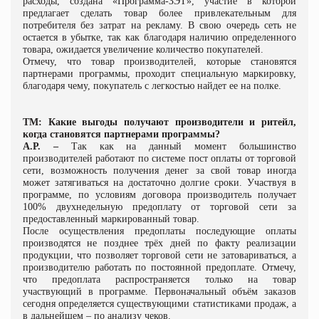
расходы, создана «Программа-ЗЭТ», участие в которой
предлагает сделать товар более привлекательным для
потребителя без затрат на рекламу. В свою очередь сеть не
остается в убытке, так как благодаря наличию определенного
товара, ожидается увеличение количество покупателей.
Отмечу, что товар производителей, которые становятся
партнерами программы, проходит специальную маркировку,
благодаря чему, покупатель с легкостью найдет ее на полке.
ТМ: Какие выгоды получают производители и ритейл,
когда становятся партнерами программы?
А.Р. –
Так как на данный момент большинство
производителей работают по системе пост оплаты от торговой
сети, возможность получения денег за свой товар иногда
может затягиваться на достаточно долгие сроки. Участвуя в
программе, по условиям договора производитель получает
100% двухнедельную предоплату от торговой сети за
предоставленный маркированный товар.
После осуществления предоплаты последующие оплаты
производятся не позднее трёх дней по факту реализации
продукции, что позволяет торговой сети не затовариваться, а
производителю работать по постоянной предоплате.
Отмечу,
что
предоплата распространяется только на товар
участвующий в программе. Первоначальный объём заказов
сегодня определяется существующими статистиками продаж, а
в дальнейшем – по анализу чеков.