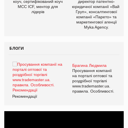
ОВ
коуч, сертифікований коуч
директор патентно-
МСС ICF, ментор для
юридичної компанії «Вайз
лідерів
Груп», консалтингової
компанії «Парето» та
маркетингової агенції
Myka Agency.
БЛОГИ
Брагина Людмила
Просування компанії
на порталі оптової та
роздрібної торгівлі
www.trademaster.ua.
правила. Особливості.
Рекомендації
Ре