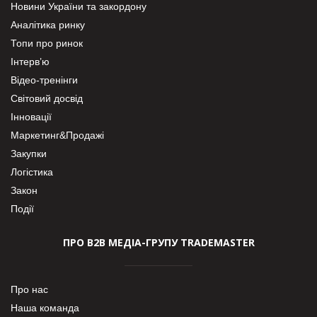
Новини України та закордону
Аналітика ринку
Топи про ринок
Інтерв’ю
Відео-тренінги
Світовий досвід
Інновації
Маркетинг&Продажі
Закупки
Логістика
Закон
Події
ПРО В2В МЕДІА-ГРУПУ TRADEMASTER
Про нас
Наша команда