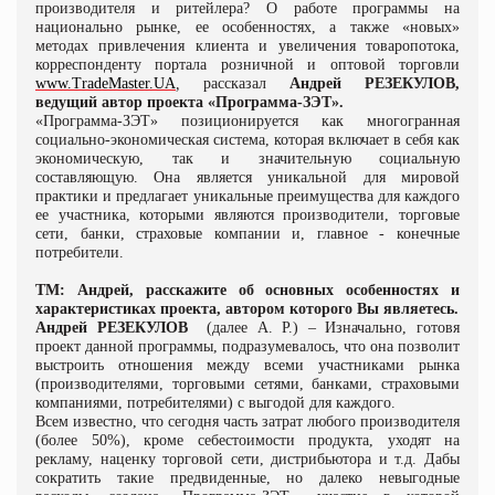
производителя и ритейлера? О работе программы на
национально рынке, ее особенностях, а также «новых»
методах привлечения клиента и увеличения товаропотока,
корреспонденту портала розничной и оптовой торговли
www.TradeMaster.UA
,
рассказал
Андрей РЕЗЕКУЛОВ,
ведущий автор проекта «Программа-ЗЭТ».
«Программа-ЗЭТ» позиционируется как
многогранная
социально-экономическая система, которая включает в себя как
экономическую, так и значительную социальную
составляющую. Она является уникальной для мировой
практики и предлагает уникальные преимущества для каждого
ее участника, которыми являются производители, торговые
сети, банки, страховые компании и, главное - конечные
потребители.
ТМ: Андрей, расскажите об основных особенностях и
характеристиках проекта, автором которого Вы являетесь.
Андрей РЕЗЕКУЛОВ
(далее А. Р.) – Изначально, готовя
проект данной программы, подразумевалось, что она позволит
выстроить отношения между всеми участниками рынка
(производителями, торговыми сетями, банками, страховыми
компаниями, потребителями) с выгодой для каждого.
Всем известно, что сегодня часть затрат любого производителя
(более 50%), кроме себестоимости продукта, уходят на
рекламу, наценку торговой сети, дистрибьютора и т.д. Дабы
сократить такие предвиденные, но далеко невыгодные