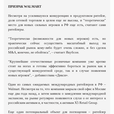
ПРИЗРАК WALMART
Несмотря на усилившуюся конкуренцию в продуктовом ритейле,
доля сетевой торговли в целом еще не высока, и “теоретически”
место для новых сильных игроков в РФ еще есть, считают сами
ритейлеры.
“Теоретически (возможности для новых игроков) есть, но
практически сейчас осуществить масштабный выход на
российский рынок кому-либо будет очень сложно, и без сделок
M&A, конечно, не обойтись”, – считает Якубсон.
“Крупнейшие отечественные розничные компании уже крепко
стоят на ногах и готовы эффективно бороться за рынок как в
существующей конкурентной среде, так и в случае появления
новых игроков”, – добавил глава «Дикси».
Один из самых ожидаемых международных ритейлеров в РФ –
Walmart. Несмотря на то, что компания закрыла свой офис в Москве
еще два года назад, а затем заявила о замедлении международной
экспансии, на рынке регулярно появляются слухи о ее интересе к
российским активам и, в частности, к активам X5 Retail Group.
Еще один потенциальный объект для поглощения – ритейлер