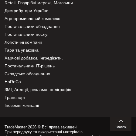
Retail. Роздрібні мережі, Магазини
Дистрибутори України
Агропромисловий комплекс
Постачальники обладнання
Постачальники послуг
Логістичні компанії
Тара та упаковка
Харчові добавки. Інгредієнти.
Постачальники IT-рішень
Складське обладнання
HoReCa
ЗМІ, Агенції, реклама, поліграфія
Транспорт
Іноземні компанії
TradeMaster 2026 © Всі права захищені.
При передруку та використанні матеріалів