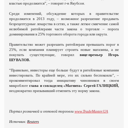
властью продолжится”, – говорит г-н Якубсон.
Среди изменений, обсуждение которых в правительстве
продолжится в 2013 году, – возможное разрешение продавать
безрецептурные лекарства в сетях, а также легкое смягчение самой
нелюбимой ритейлерами части закона о торговле – порога
доминирования в 25% торгового оборота города или округа.
Правительство может разрешить ритейлерам превышать порог в
25%, если компания планирует строить новые магазины, а не
покупать существующие, говорил
вице-премьер Игорь
ШУВАЛОВ.
“Правильно, инвесторы еще больше будут в ритейловые компании
инвестировать. По крайней мере, это их сильно беспокоило”, –
прокомментировал тогда инициативу чиновников в своем
микроблоге
глава и совладелец «Магнита» Сергей ГАЛИЦКИЙ,
неоднократно призывавший отменить эту норму закона.
Портал розничной и оптовой торговли
www.TradeMaster.UA
Источник:
Reuters