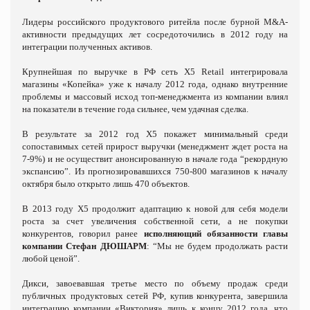
Лидеры российского продуктового ритейла после бурной M&A-
активности предыдущих лет сосредоточились в 2012 году на
интеграции полученных активов.
Крупнейшая по выручке в РФ сеть X5 Retail интегрировала
магазины «Копейка» уже к началу 2012 года, однако внутренние
проблемы и массовый исход топ-менеджмента из компании влиял
на показатели в течение года сильнее, чем удачная сделка.
В результате за 2012 год Х5 покажет минимальный среди
сопоставимых сетей прирост выручки (менеджмент ждет роста на
7-9%) и не осуществит анонсированную в начале года “рекордную
экспансию”. Из прогнозировавшихся 750-800 магазинов к началу
октября было открыто лишь 470 объектов.
В 2013 году Х5 продолжит адаптацию к новой для себя модели
роста за счет увеличения собственной сети, а не покупки
конкурентов, говорил ранее
исполняющий обязанности главы
компании Стефан ДЮШАРМ
: “Мы не будем продолжать расти
любой ценой”.
Дикси, завоевавшая третье место по объему продаж среди
публичных продуктовых сетей РФ, купив конкурента, завершила
интеграцию компании «Виктория» лишь к концу 2012 года, что