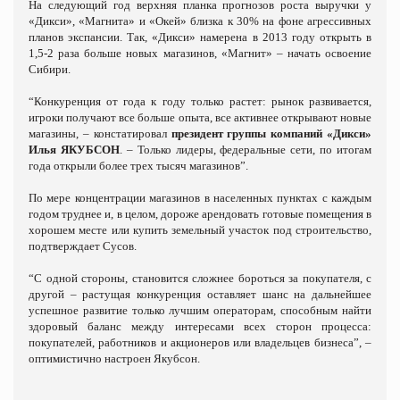
На следующий год верхняя планка прогнозов роста выручки у
«Дикси», «Магнита» и «Окей» близка к 30% на фоне агрессивных
планов экспансии. Так, «Дикси» намерена в 2013 году открыть в
1,5-2 раза больше новых магазинов, «Магнит» – начать освоение
Сибири.
“Конкуренция от года к году только растет: рынок развивается,
игроки получают все больше опыта, все активнее открывают новые
магазины, – констатировал
президент группы компаний «Дикси»
Илья ЯКУБСОН
. – Только лидеры, федеральные сети, по итогам
года открыли более трех тысяч магазинов”.
По мере концентрации магазинов в населенных пунктах с каждым
годом труднее и, в целом, дороже арендовать готовые помещения в
хорошем месте или купить земельный участок под строительство,
подтверждает Сусов.
“С одной стороны, становится сложнее бороться за покупателя, с
другой – растущая конкуренция оставляет шанс на дальнейшее
успешное развитие только лучшим операторам, способным найти
здоровый баланс между интересами всех сторон процесса:
покупателей, работников и акционеров или владельцев бизнеса”, –
оптимистично настроен Якубсон.