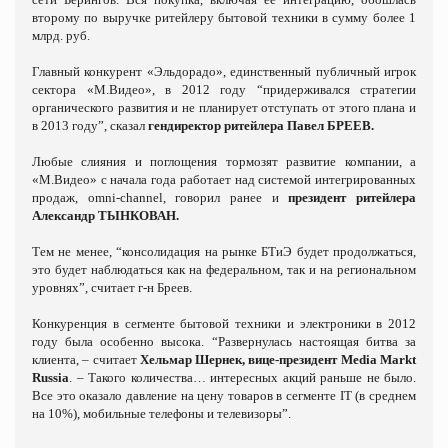
второму по выручке ритейлеру бытовой техники в сумму более 1
млрд. руб.
Главный конкурент «Эльдорадо», единственный публичный игрок
сектора «М.Видео», в 2012 году “придерживался стратегии
органического развития и не планирует отступать от этого плана и
в 2013 году”, сказал
гендиректор ритейлера Павел БРЕЕВ.
Любые слияния и поглощения тормозят развитие компании, а
«М.Видео» с начала года работает над системой интегрированных
продаж, omni-channel, говорил ранее и
президент ритейлера
Александр ТЫНКОВАН.
Тем не менее, “консолидация на рынке БТиЭ будет продолжаться,
это будет наблюдаться как на федеральном, так и на региональном
уровнях”, считает г-н Бреев.
Конкуренция в сегменте бытовой техники и электроники в 2012
году была особенно высока. “Развернулась настоящая битва за
клиента, – считает
Хельмар Шернек, вице-президент Media Markt
Russia
. – Такого количества… интересных акций раньше не было.
Все это оказало давление на цену товаров в сегменте IT (в среднем
на 10%), мобильные телефоны и телевизоры”.