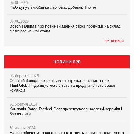
06.08.2026
06.08.2026
P&G купує виробника харчових добавок Thorne
P&G купує виробника харчових добавок Thorne
05.08.2026
Смачне поповнення дитячого меню: у VARUS з’явилися
06.08.2026
06.08.2026
новинки від ТМ ТОКЕРИ
Bosch заявила про повне знищення своєї продукції на складі
Bosch заявила про повне знищення своєї продукції на складі
після російської атаки
після російської атаки
05.08.2026
Сергій Лісунов про заморожені хлібобулочні вироби на
всі новини
PrivateLabel&FMCG Master 2026
НОВИНИ B2B
03 березня 2026
Освітній бенефіт як інструмент утримання талантів: як
ThinkGlobal підвищує лояльність та продуктивність вашої
команди
31 жовтня 2024
Компанія Rarog Tactical Gear презентувала надлегкі керамічні
бронеплити
31 липня 2024
Напівфабрикати та консерви, які стануть в пригоді, коли довго