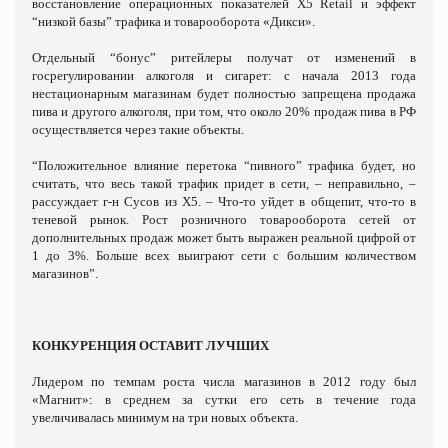
восстановление операционных показателей X5 Retail и эффект
“низкой базы” трафика и товарооборота «Дикси».
Отдельный “бонус” ритейлеры получат от изменений в
госрегулировании алкоголя и сигарет: с начала 2013 года
нестационарным магазинам будет полностью запрещена продажа
пива и другого алкоголя, при том, что около 20% продаж пива в РФ
осуществляется через такие объекты.
“Положительное влияние перетока “пивного” трафика будет, но
считать, что весь такой трафик придет в сети, – неправильно, –
рассуждает г-н Сусов из X5. – Что-то уйдет в общепит, что-то в
теневой рынок. Рост розничного товарооборота сетей от
дополнительных продаж может быть выражен реальной цифрой от
1 до 3%. Больше всех выиграют сети с большим количеством
магазинов”.
КОНКУРЕНЦИЯ ОСТАВИТ ЛУЧШИХ
Лидером по темпам роста числа магазинов в 2012 году был
«Магнит»: в среднем за сутки его сеть в течение года
увеличивалась минимум на три новых объекта.