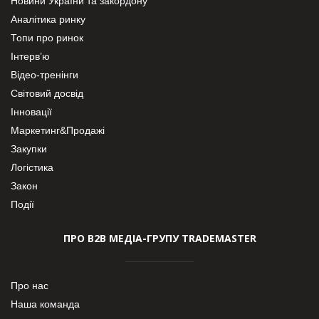
Новини України та закордону
Аналітика ринку
Топи про ринок
Інтерв’ю
Відео-тренінги
Світовий досвід
Інновації
Маркетинг&Продажі
Закупки
Логістика
Закон
Події
ПРО В2В МЕДІА-ГРУПУ TRADEMASTER
Про нас
Наша команда