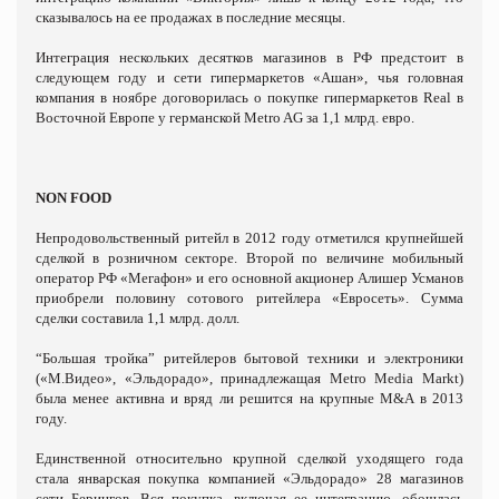
сказывалось на ее продажах в последние месяцы.
Интеграция нескольких десятков магазинов в РФ предстоит в
следующем году и сети гипермаркетов «Ашан», чья головная
компания в ноябре договорилась о покупке гипермаркетов Real в
Восточной Европе у германской Metro AG за 1,1 млрд. евро.
NON FOOD
Непродовольственный ритейл в 2012 году отметился крупнейшей
сделкой в розничном секторе. Второй по величине мобильный
оператор РФ «Мегафон» и его основной акционер Алишер Усманов
приобрели половину сотового ритейлера «Евросеть». Сумма
сделки составила 1,1 млрд. долл.
“Большая тройка” ритейлеров бытовой техники и электроники
(«М.Видео», «Эльдорадо», принадлежащая Metro Media Markt)
была менее активна и вряд ли решится на крупные M&A в 2013
году.
Единственной относительно крупной сделкой уходящего года
стала январская покупка компанией «Эльдорадо» 28 магазинов
сети Берингов. Вся покупка, включая ее интеграцию, обошлась