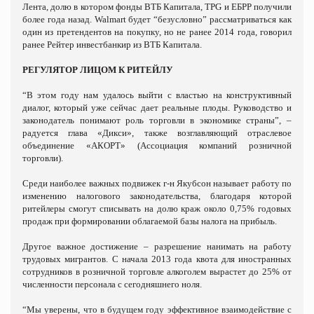
Лента, долю в котором фонды ВТБ Капитала, TPG и ЕБРР получили
более года назад. Walmart будет “безусловно” рассматриваться как
один из претендентов на покупку, но не ранее 2014 года, говорил
ранее Рейтер инвестбанкир из ВТБ Капитала.
РЕГУЛЯТОР ЛИЦОМ К РИТЕЙЛУ
“В этом году нам удалось выйти с властью на конструктивный
диалог, который уже сейчас дает реальные плоды. Руководство и
законодатель понимают роль торговли в экономике страны”, –
радуется глава «Дикси», также возглавляющий отраслевое
объединение «АКОРТ» (Ассоциация компаний розничной
торговли).
Среди наиболее важных подвижек г-н Якубсон называет работу по
изменению налогового законодательства, благодаря которой
ритейлеры смогут списывать на долю краж около 0,75% годовых
продаж при формировании облагаемой базы налога на прибыль.
Другое важное достижение – разрешение нанимать на работу
трудовых мигрантов. С начала 2013 года квота для иностранных
сотрудников в розничной торговле алкоголем вырастет до 25% от
численности персонала с сегодняшнего ноля.
“Мы уверены, что в будущем году эффективное взаимодействие с