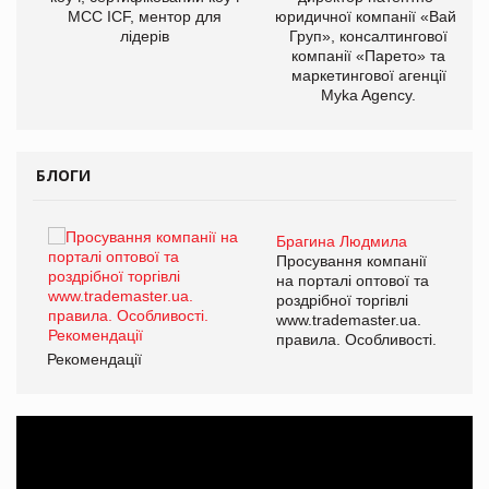
МСС ICF, ментор для
юридичної компанії «Вайз
лідерів
Груп», консалтингової
компанії «Парето» та
маркетингової агенції
Myka Agency.
БЛОГИ
Брагина Людмила
ї
Просування компанії
а
на порталі оптової та
роздрібної торгівлі
www.trademaster.ua.
і.
правила. Особливості.
Рекомендації
Ре