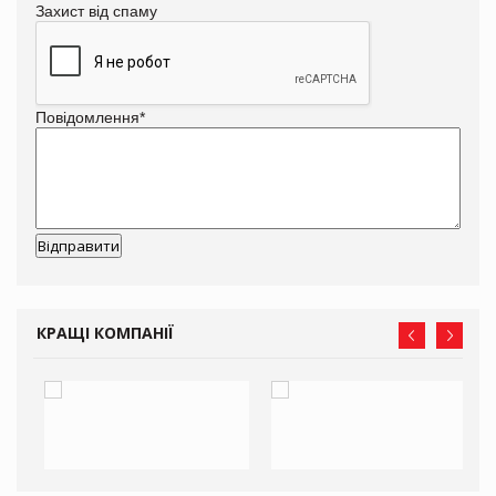
Захист від спаму
Повідомлення
*
КРАЩІ КОМПАНІЇ