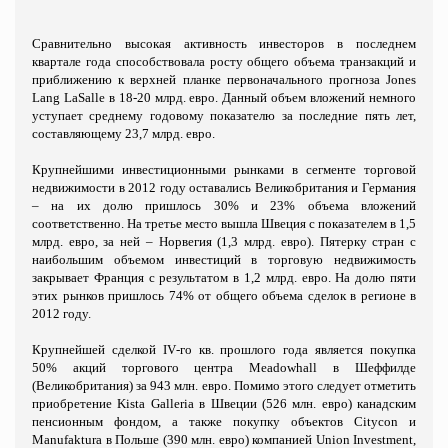
Сравнительно высокая активность инвесторов в последнем
квартале года способствовала росту общего объема транзакций и
приближению к верхней планке первоначального прогноза
Jones
Lang
LaSalle
в 18-20 млрд. евро. Данный объем вложений немного
уступает среднему годовому показателю за последние пять лет,
составляющему 23,7 млрд. евро.
Крупнейшими инвестиционными рынками в сегменте торговой
недвижимости в 2012 году оставались Великобритания и Германия
– на их долю пришлось 30% и 23% объема вложений
соответственно. На третье место вышла Швеция с показателем в 1,5
млрд. евро, за ней – Норвегия (1,3 млрд. евро). Пятерку стран с
наибольшим объемом инвестиций в торговую недвижимость
закрывает Франция с результатом в 1,2 млрд. евро. На долю пяти
этих рынков пришлось 74% от общего объема сделок в регионе в
2012 году.
Крупнейшей сделкой
IV
-го кв. прошлого года является покупка
50% акций торгового центра
Meadowhall
в Шеффилде
(Великобритания) за 943 млн. евро. Помимо этого следует отметить
приобретение
Kista
Galleria
в Швеции (526 млн. евро) канадским
пенсионным фондом, а также покупку объектов
Citycon
и
Manufaktura
в Польше (390 млн. евро) компанией
Union
Investment
,