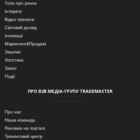
Топи про ринок
Інтерв’ю
Відео-тренінги
Світовий досвід
Інновації
Маркетинг&Продажі
Закупки
Логістика
Закон
Події
ПРО В2В МЕДІА-ГРУПУ TRADEMASTER
Про нас
Наша команда
Реклама на порталі
Тренінговий центр