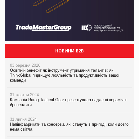
НОВИНИ B2B
03 березня 2026
Освітній бенефіт як інструмент утримання талантів: як
ThinkGlobal підвищує лояльність та продуктивність вашої
команди
31 жовтня 2024
Компанія Rarog Tactical Gear презентувала надлегкі керамічні
бронеплити
31 липня 2024
Напівфабрикати та консерви, які стануть в пригоді, коли довго
нема світла