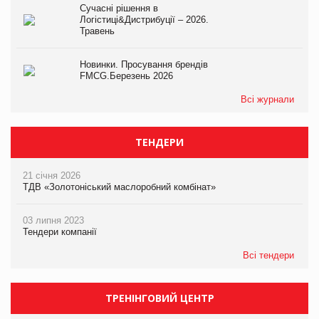
Сучасні рішення в
Логістиці&Дистрибуції – 2026.
Травень
Новинки. Просування брендів
FMCG.Березень 2026
Всі журнали
ТЕНДЕРИ
21 січня 2026
ТДВ «Золотоніський маслоробний комбінат»
03 липня 2023
Тендери компанії
Всі тендери
ТРЕНІНГОВИЙ ЦЕНТР