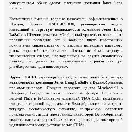
консультантом обеих сделок выступила компания
Jones
Lang
LaSalle
.
Комментируя высокие годовые показатели, зафиксированные в
Швеции,
Энтони ПАСТИРОФФ, руководитель отдела
инвестиций в торговую недвижимость компании
Jones
Lang
LaSalle
в Швеции
, отметил: «Стабильный уровень инвестиций на
протяжении последних лет и большое число иностранных
покупателей свидетельствуют о высоком потенциале шведского
рынка торговой недвижимости. Швеция не была затронута
экономическим спадом, наблюдавшимся на других европейских
рынках, что делает ее привлекательной страной как для
ритейлеров, так и для инвесторов».
Эдриан ПИЧИ, руководитель отдела инвестиций в торговую
недвижимость компании
Jones
Lang
LaSalle
в Великобритании,
прокомментировал:
«Покупка торгового центра
Meadowhall
в
Шеффилде Государственным пенсионным фондом Норвегии и
Festival
Place
в Бейсингстоке компанией
TIAA
CREF
показывает,
что рынок торговой недвижимости Великобритании, несмотря на
текущую экономическую ситуацию, по-прежнему сохраняет
привлекательность для иностранных инвесторов. Великобритания
является одним из крупнейших инвестиционных рынков торговой
недвижимости в мире, уступая только США».