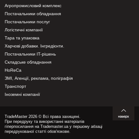
Агропромисловий комплекс
Постачальники обладнання
Постачальники послуг
Логістичні компанії
Тара та упаковка
Харчові добавки. Інгредієнти.
Постачальники IT-рішень
Складське обладнання
HoReCa
ЗМІ, Агенції, реклама, поліграфія
Транспорт
Іноземні компанії
TradeMaster 2026 © Всі права захищені.
При передруку та використанні матеріалів
гіперпосилання на Trademaster.ua у першому абзаці
передрукованої статті обов'язкове.