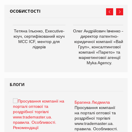
ОСОБИСТОСТІ
,
Тетяна Ільєнко, Executive-
Олег Андрійович Івченко —
ОВ
коуч, сертифікований коуч
директор патентно-
МСС ICF, ментор для
юридичної компанії «Вайз
лідерів
Груп», консалтингової
компанії «Парето» та
маркетингової агенції
Myka Agency.
БЛОГИ
Брагина Людмила
ї
Просування компанії
а
на порталі оптової та
роздрібної торгівлі
www.trademaster.ua.
і.
правила. Особливості.