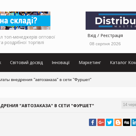
Вхід
Реєстрація
л топ-менеджерів оптової
та роздрібної торгівлі
08 серпня 2026
к
Світовий досвід
Інновації
Маркетинг
Каталог Ком
таты внедрения "автозаказа" в сети "Фуршет"
14 чер
РЕНИЯ "АВТОЗАКАЗА" В СЕТИ "ФУРШЕТ"