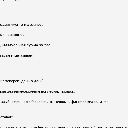
ассортимента магазинов.
ля автозаказа:
к, минимальная сумма заказа;
варам и магазинам;
я товаров (день в день).
к праздничным/сезонным всплескам продаж.
торый позволяет обеспечивать точность фактических остатков.
ставок:
в соответствие с графиком поставок (составляется 1 раз в неделю и