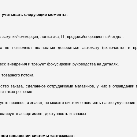
ет учитывать следующие моменты:
о закупки/коммерция, логистика,
I
Т, продажи/операционный отдел.
х не позволяют полностью довериться автомату (включается в пр
сс внедрения и требует фокусировки руководства на деталях.
 товарного потока.
ество заказа, сделанное сотрудниками магазинов, у них в оправдании 
ли такое решение.
руете процесс, а значит, не можете системно повлиять на его улучшение.
тролируете ассортимент, доступность и запасы.
при внедрении системы «автозаказ»: