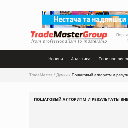
Порта
Новини
Аналітика
Топи про рино
TradeMaster
Думки
Пошаговый алгоритм и резуль
ПОШАГОВЫЙ АЛГОРИТМ И РЕЗУЛЬТАТЫ ВНЕД