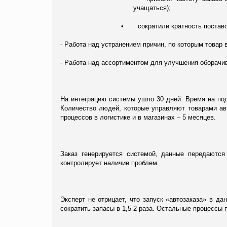
учащаться);
•
сократили кратность поставо
- Работа над устранением причин, по которым товар
- Работа над ассортиментом для улучшения оборачи
На интеграцию системы ушло 30 дней. Время на под
Количество людей, которые управляют товарами авт
процессов в логистике и в магазинах – 5 месяцев.
Заказ генерируется системой, данные передаютс
контролирует наличие проблем.
Эксперт не отрицает, что запуск «автозаказа» в д
сократить запасы в 1,5-2 раза. Остальные процессы