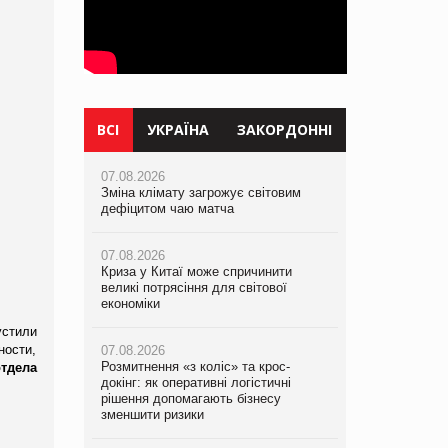
ВСІ
УКРАЇНА
ЗАКОРДОННІ
07.08.2026
07.08.2026
07.08.2026
Зміна клімату загрожує світовим
Розмитнення «з коліс» та крос-
Зміна клімату загрожує світовим
дефіцитом чаю матча
докінг: як оперативні логістичні
дефіцитом чаю матча
рішення допомагають бізнесу
зменшити ризики
07.08.2026
07.08.2026
Криза у Китаї може спричинити
Криза у Китаї може спричинити
великі потрясіння для світової
07.08.2026
великі потрясіння для світової
економіки
ICE BOSS цього літа! Новинка
економіки
морозива від власної ТМ Varto вже у
устили
VARUS
ности,
07.08.2026
07.08.2026
Розмитнення «з коліс» та крос-
Kraft Heinz скоротила збиток у
тдела
докінг: як оперативні логістичні
07.08.2026
першому півріччі
рішення допомагають бізнесу
EVA.UA запустила кампанію «Хто б
зменшити ризики
знав» про асортимент, якого покупці
07.08.2026
не очікують побачити на платформі
Продажі Hugo Boss впали на 9%