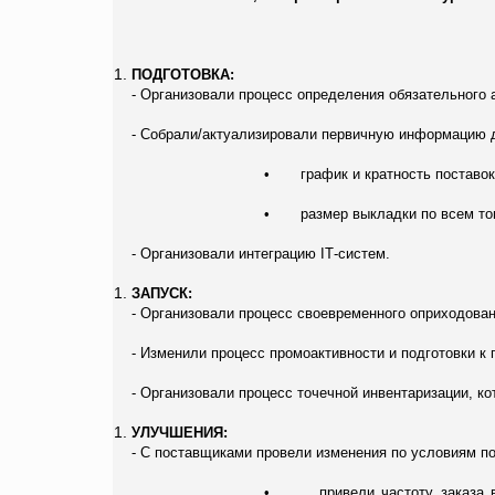
ПОДГОТОВКА:
- Организовали процесс определения обязательного 
- Собрали/актуализировали первичную информацию д
•
график и кратность поставо
•
размер выкладки по всем то
- Организовали интеграцию
I
Т-систем.
ЗАПУСК:
- Организовали процесс своевременного оприходовани
- Изменили процесс промоактивности и подготовки 
- Организовали процесс точечной инвентаризации, ко
УЛУЧШЕНИЯ:
- С поставщиками провели изменения по условиям по
•
привели частоту заказа 