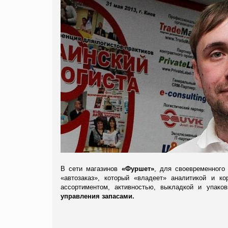
В сети магазинов
«Фуршет»
, для своевременного
«автозаказ», который «владеет» аналитикой и к
ассортиментом, активностью, выкладкой и упак
управления запасами.