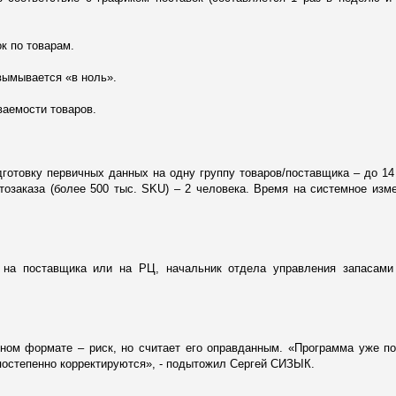
к по товарам.
 вымывается «в ноль».
ваемости товаров.
готовку первичных данных на одну группу товаров/поставщика – до 14
озаказа (более 500 тыс. SKU) – 2 человека. Время на системное изм
я на поставщика или на РЦ, начальник отдела управления запасам
анном формате – риск, но считает его оправданным. «Программа уже п
 постепенно корректируются», - подытожил Сергей СИЗЫК.