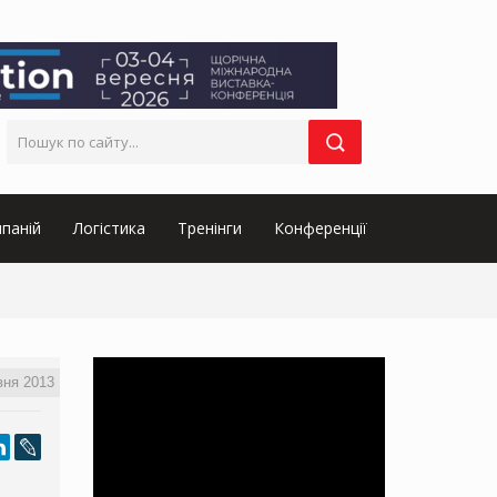
паній
Логістика
Тренінги
Конференції
вня 2013