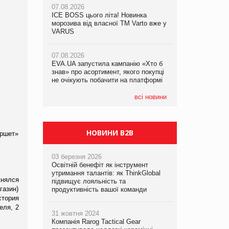
07.08.2026
ICE BOSS цього літа! Новинка
06.08.2026
07.08.2026
морозива від власної ТМ Varto вже у
Смачна новинка для хвостатих: у
Франція заборонила рекламні дзвінки
VARUS
VARUS з’явилися паучі Varto Paw
без згоди клієнтів
expert від власної ТМ Varto!
07.08.2026
EVA.UA запустила кампанію «Хто б
05.08.2026
знав» про асортимент, якого покупці
Мережа супермаркетів VARUS купує
не очікують побачити на платформі
мережу магазинів формату
convenience store КОЛО: об’єднана
компанія налічуватиме 374 магазини
всі новини
НОВИНИ B2B
уршет»
03 березня 2026
Освітній бенефіт як інструмент
утримання талантів: як ThinkGlobal
жнялся
підвищує лояльність та
газин)
продуктивність вашої команди
стория
еля, 2
31 жовтня 2024
Компанія Rarog Tactical Gear