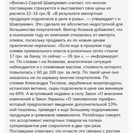
«Вопак») Сергей Шавлукевич считает, что многие
поставщики страхуются и выставляют свои цены из
расчета 12–15 грн./$. «В результате импортная
продукция подскочила в цене в разы», — утверждает г-н
Шавлукевич. Это сделало ее абсолютно недоступной для
большинства покупателей. Виктор Козаков добавляет, что
в нынешнем году их компания отказалась от импорта
оливок, поскольку продавать их по новым ценам
практически нереально. «Если еще в прошлом году
оливки премиального класса в розничных сетях стоили
17 грн. за банку, то сейчас — 26 грн.», — информирует
он. По словам г-на Козакова, аналогичная ситуация
наблюдается и с оливковым маслом, стоимость которого
повысилась с 60 до 100 грн. за литр. По такой цене оно
оказалось не по карману многим покупателям. По
словам Александра Теслюка, зарубежные морепродукты,
испанская ветчина, сыры подскочили в цене как минимум
на 60%. А вступивший недавно в силу Закон «О внесении
изменений в Закон Украины «О таможенном тарифе»,
который предполагает введение дополнительной 13%-
ной пошлины, приведет к еще большему подорожанию
продукции в гривневом эквиваленте. Ритейлоры говорят,
что ассортимент импортных товаров на полках
супермаркетов уже сократился в два–три раза.
Поставщики отмечают, что отчасти это связано с ростом