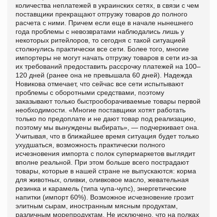
количества неплатежей в украинских сетях, в связи с чем
поставщики прекращают отгрузку товаров до полного
расчета с ними. Причем если еще в начале нынешнего
года проблемы с невозвратами наблюдались лишь у
некоторых ритейлоров, то сегодня с такой ситуацией
столкнулись практически все сети. Более того, многие
импортеры не могут начать отгрузку товаров в сети из-за
их требований предоставить рассрочку платежей на 100–
120 дней (ранее она не превышала 60 дней). Надежда
Новикова отмечает, что сейчас все сети испытывают
проблемы с оборотными средствами, поэтому
заказывают только быстрооборачиваемые товары первой
необходимости. «Многие поставщики хотят работать
только по предоплате и не дают товар под реализацию,
поэтому мы вынуждены выбирать», — подчеркивает она.
Учитывая, что в ближайшее время ситуация будет только
ухудшаться, возможность практически полного
исчезновения импорта с полок супермаркетов выглядит
вполне реальной. При этом больше всего пострадают
товары, которые в нашей стране не выпускаются: корма
для животных, оливки, оливковое масло, жевательная
резинка и карамель (типа чупа-чупс), энергетические
напитки (импорт 60%). Возможное исчезновение грозит
элитным сырам, иностранным мясным продуктам,
различным морепродуктам. Не исключено, что на полках