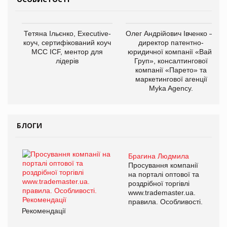
Тетяна Ільєнко, Executive-
Олег Андрійович Івченко —
коуч, сертифікований коуч
директор патентно-
МСС ICF, ментор для
юридичної компанії «Вайз
лідерів
Груп», консалтингової
компанії «Парето» та
маркетингової агенції
Myka Agency.
БЛОГИ
Брагина Людмила
Просування компанії
на порталі оптової та
роздрібної торгівлі
www.trademaster.ua.
правила. Особливості.
Рекомендації