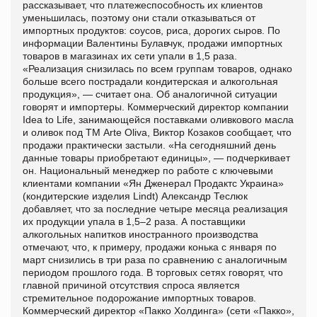
рассказывает, что платежеспособность их клиентов
уменьшилась, поэтому они стали отказываться от
импортных продуктов: соусов, риса, дорогих сыров. По
информации Валентины Булавчук, продажи импортных
товаров в магазинах их сети упали в 1,5 раза.
«Реализация снизилась по всем группам товаров, однако
больше всего пострадали кондитерская и алкогольная
продукция», — считает она. Об аналогичной ситуации
говорят и импортеры. Коммерческий директор компании
Idea to Life, занимающейся поставками оливкового масла
и оливок под ТМ Arte Oliva, Виктор Козаков сообщает, что
продажи практически застыли. «На сегодняшний день
данные товары приобретают единицы», — подчеркивает
он. Национальный менеджер по работе с ключевыми
клиентами компании «Ян Дженерал Продактс Украина»
(кондитерские изделия Lindt) Александр Теслюк
добавляет, что за последние четыре месяца реализация
их продукции упала в 1,5–2 раза. А поставщики
алкогольных напитков иностранного производства
отмечают, что, к примеру, продажи конька с января по
март снизились в три раза по сравнению с аналогичным
периодом прошлого года. В торговых сетях говорят, что
главной причиной отсутствия спроса является
стремительное подорожание импортных товаров.
Коммерческий директор «Пакко Холдинга» (сети «Пакко»,