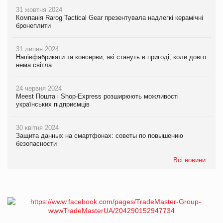
31 жовтня 2024
Компанія Rarog Tactical Gear презентувала надлегкі керамічні
бронеплити
31 липня 2024
Напівфабрикати та консерви, які стануть в пригоді, коли довго
нема світла
24 червня 2024
Meest Пошта і Shop-Express розширюють можливості
українських підприємців
30 квітня 2024
Защита данных на смартфонах: советы по повышению
безопасности
Всі новини