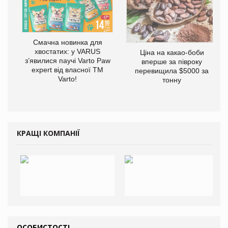
Смачна новинка для
хвостатих: у VARUS
Ціна на какао-боби
з’явилися паучі Varto Paw
вперше за півроку
expert від власної ТМ
перевищила $5000 за
Varto!
тонну
КРАЩІ КОМПАНІЇ
ОСОБИСТОСТІ