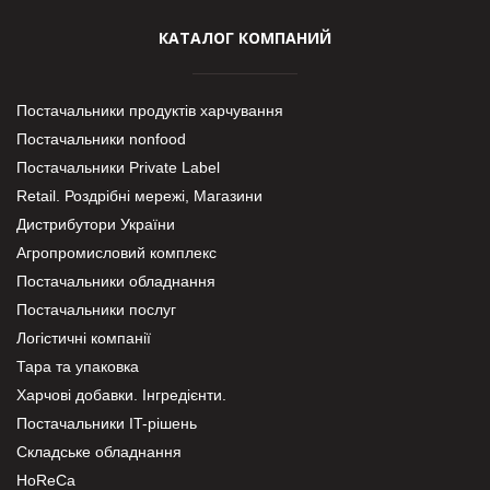
КАТАЛОГ КОМПАНИЙ
Постачальники продуктів харчування
Постачальники nonfood
Постачальники Private Label
Retail. Роздрібні мережі, Магазини
Дистрибутори України
Агропромисловий комплекс
Постачальники обладнання
Постачальники послуг
Логістичні компанії
Тара та упаковка
Харчові добавки. Інгредієнти.
Постачальники IT-рішень
Складське обладнання
HoReCa