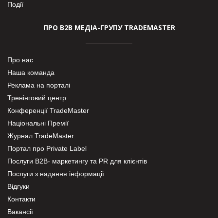
Події
ПРО В2В МЕДІА-ГРУПУ TRADEMASTER
Про нас
Наша команда
Реклама на порталі
Тренінговий центр
Конференції TradeMaster
Національні Премії
Журнал TradeMaster
Портал про Private Label
Послуги В2В- маркетингу та PR для клієнтів
Послуги з надання інформації
Відгуки
Контакти
Вакансії