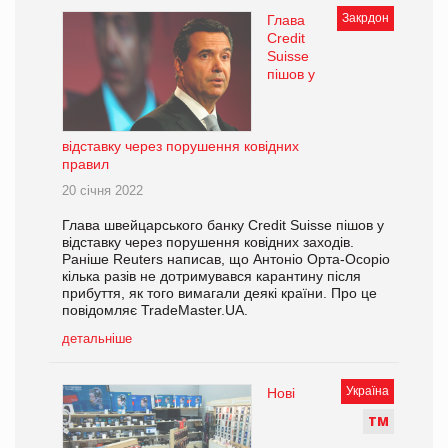
Закрдон
Глава
Credit
Suisse
пішов у
відставку через порушення ковідних
правил
20 січня 2022
Глава швейцарського банку Credit Suisse пішов у
відставку через порушення ковідних заходів.
Раніше Reuters написав, що Антоніо Орта-Осоріо
кілька разів не дотримувався карантину після
прибуття, як того вимагали деякі країни. Про це
повідомляє TradeMaster.UA.
детальніше
Україна
Нові
Т
М