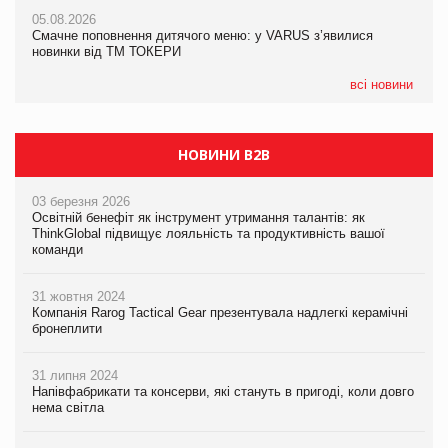
AstraZeneca обговорює найбільшу угоду десятиліття
05.08.2026
05.08.2026
Смачне поповнення дитячого меню: у VARUS з’явилися
Смачне поповнення дитячого меню: у VARUS з’явилися
новинки від ТМ ТОКЕРИ
новинки від ТМ ТОКЕРИ
всі новини
НОВИНИ B2B
03 березня 2026
Освітній бенефіт як інструмент утримання талантів: як
ThinkGlobal підвищує лояльність та продуктивність вашої
команди
31 жовтня 2024
Компанія Rarog Tactical Gear презентувала надлегкі керамічні
бронеплити
31 липня 2024
Напівфабрикати та консерви, які стануть в пригоді, коли довго
нема світла