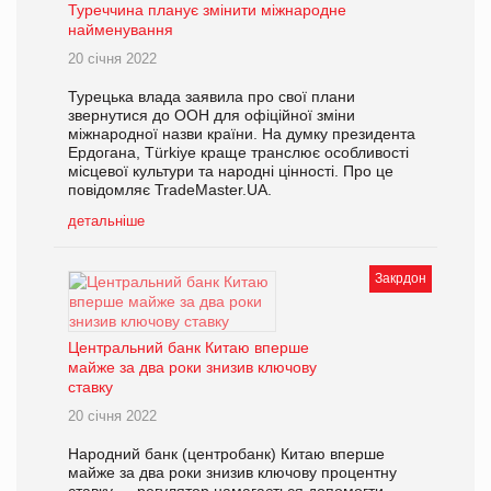
Туреччина планує змінити міжнародне
найменування
20 січня 2022
Турецька влада заявила про свої плани
звернутися до ООН для офіційної зміни
міжнародної назви країни. На думку президента
Ердогана, Türkiye краще транслює особливості
місцевої культури та народні цінності. Про це
повідомляє TradeMaster.UA.
детальніше
Закрдон
Центральний банк Китаю вперше
майже за два роки знизив ключову
ставку
20 січня 2022
Народний банк (центробанк) Китаю вперше
майже за два роки знизив ключову процентну