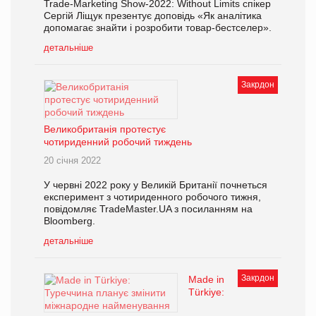
Trade-Marketing Show-2022: Without Limits спікер
Сергій Ліщук презентує доповідь «Як аналітика
допомагає знайти і розробити товар-бестселер».
детальніше
Закрдон
Великобританія протестує
чотириденний робочий тиждень
20 січня 2022
У червні 2022 року у Великій Британії почнеться
експеримент з чотириденного робочого тижня,
повідомляє TradeMaster.UA з посиланням на
Bloomberg.
детальніше
Закрдон
Made in
Türkiye: