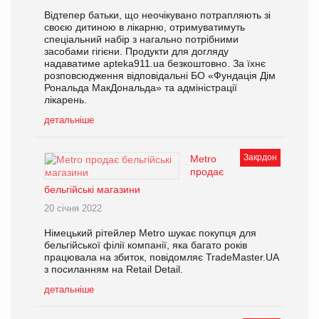
Відтепер батьки, що неочікувано потрапляють зі
своєю дитиною в лікарню, отримуватимуть
спеціальний набір з нагально потрібними
засобами гігієни. Продукти для догляду
надаватиме apteka911.ua безкоштовно. За їхнє
розповсюдження відповідальні БО «Фундація Дім
Рональда МакДональда» та адміністрації
лікарень.
детальніше
Закрдон
Metro
продає
бельгійські магазини
20 січня 2022
Німецький рітейлер Metro шукає покупця для
бельгійської філії компанії, яка багато років
працювала на збиток, повідомляє TradeMaster.UA
з посиланням на Retail Detail.
детальніше