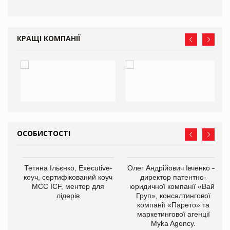
КРАЩІ КОМПАНІЇ
ОСОБИСТОСТІ
,
Тетяна Ільєнко, Executive-
Олег Андрійович Івченко —
ОВ
коуч, сертифікований коуч
директор патентно-
МСС ICF, ментор для
юридичної компанії «Вайз
лідерів
Груп», консалтингової
компанії «Парето» та
маркетингової агенції
Myka Agency.