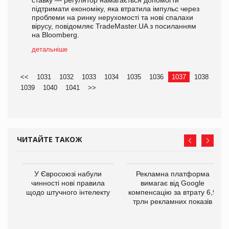
ставку — регулятор намагається допомогти
підтримати економіку, яка втратила імпульс через
проблеми на ринку нерухомості та нові спалахи
вірусу, повідомляє TradeMaster.UA з посиланням
на Bloomberg.
детальніше
<<
1031
1032
1033
1034
1035
1036
1037
1038
1039
1040
1041
>>
ЧИТАЙТЕ ТАКОЖ
У Євросоюзі набули
Рекламна платформа
го
чинності нові правила
вимагає від Google
щодо штучного інтелекту
компенсацію за втрату 6,9
трлн рекламних показів