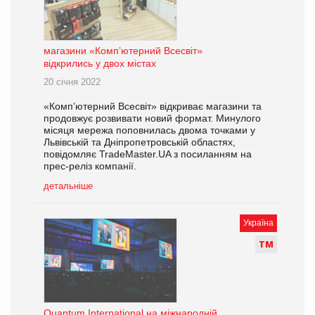
магазини «Комп’ютерний Всесвіт»
відкрились у двох містах
20 січня 2022
«Комп’ютерний Всесвіт» відкриває магазини та
продовжує розвивати новий формат. Минулого
місяця мережа поповнилась двома точками у
Львівській та Дніпропетровській областях,
повідомляє TradeMaster.UA з посиланням на
прес-реліз компанії.
детальніше
Україна
Т
М
Quantum International на міжнародній