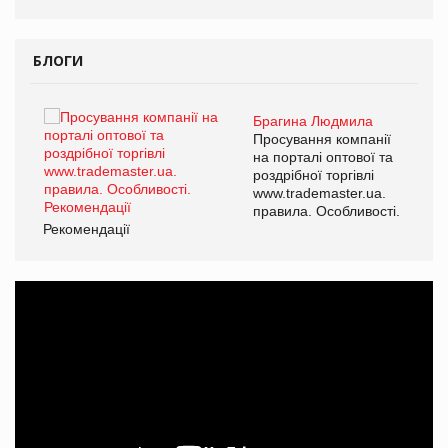
БЛОГИ
Брагина Людмила
ї
Просування компанії
а
на порталі оптової та
роздрібної торгівлі
www.trademaster.ua.
і.
правила. Особливості.
Рекомендації
Ре