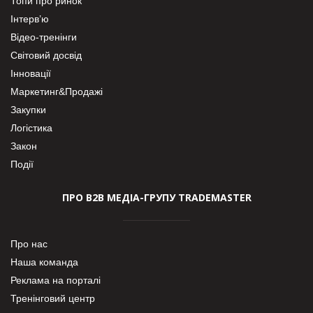
Топи про ринок
Інтерв’ю
Відео-тренінги
Світовий досвід
Інновації
Маркетинг&Продажі
Закупки
Логістика
Закон
Події
ПРО В2В МЕДІА-ГРУПУ TRADEMASTER
Про нас
Наша команда
Реклама на порталі
Тренінговий центр