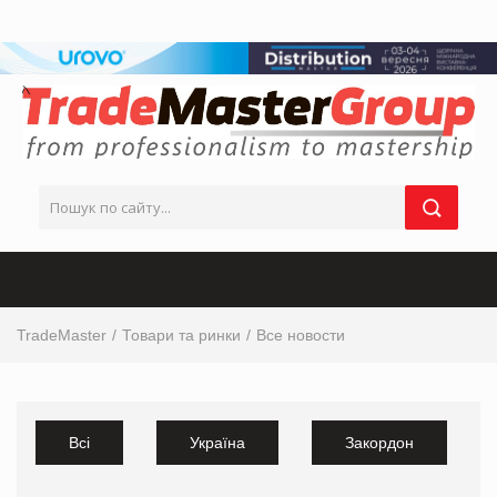
TradeMaster
Товари та ринки
Все новости
Всі
Україна
Закордон