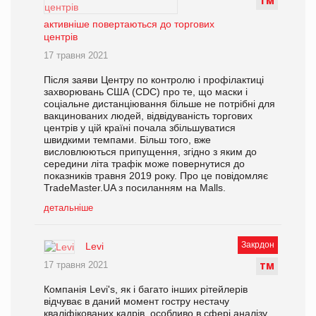
Т
М
активніше повертаються до торгових
центрів
17 травня 2021
Після заяви Центру по контролю і профілактиці
захворювань США (CDC) про те, що маски і
соціальне дистанціювання більше не потрібні для
вакцинованих людей, відвідуваність торгових
центрів у цій країні почала збільшуватися
швидкими темпами. Більш того, вже
висловлюються припущення, згідно з яким до
середини літа трафік може повернутися до
показників травня 2019 року. Про це повідомляє
TradeMaster.UA з посиланням на Malls.
детальніше
Закрдон
Levi
17 травня 2021
Т
М
Компанія Levi's, як і багато інших рітейлерів
відчуває в даний момент гостру нестачу
кваліфікованих кадрів, особливо в сфері аналізу