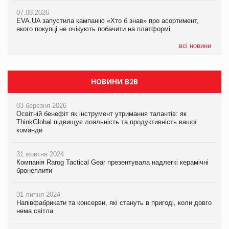
Франція заборонила рекламні дзвінки без згоди клієнтів
07.08.2026
07.08.2026
EVA.UA запустила кампанію «Хто б знав» про асортимент,
EVA.UA запустила кампанію «Хто б знав» про асортимент,
якого покупці не очікують побачити на платформі
якого покупці не очікують побачити на платформі
всі новини
НОВИНИ B2B
03 березня 2026
Освітній бенефіт як інструмент утримання талантів: як
ThinkGlobal підвищує лояльність та продуктивність вашої
команди
31 жовтня 2024
Компанія Rarog Tactical Gear презентувала надлегкі керамічні
бронеплити
31 липня 2024
Напівфабрикати та консерви, які стануть в пригоді, коли довго
нема світла