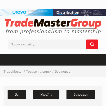
TradeMaster
Товари та ринки
Все новости
Всі
Україна
Закордон