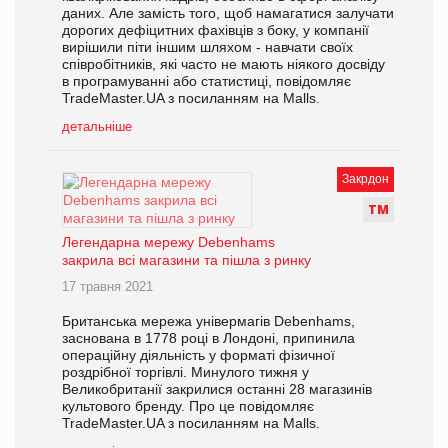
даних. Але замість того, щоб намагатися залучати
дорогих дефіцитних фахівців з боку, у компанії
вирішили піти іншим шляхом - навчати своїх
співробітників, які часто не мають ніякого досвіду
в програмуванні або статистиці, повідомляє
TradeMaster.UA з посиланням на Malls.
детальніше
Закрдон
Т
М
Легендарна мережу Debenhams
закрила всі магазини та пішла з ринку
17 травня 2021
Британська мережа універмагів Debenhams,
заснована в 1778 році в Лондоні, припинила
операційну діяльність у форматі фізичної
роздрібної торгівлі. Минулого тижня у
Великобританії закрилися останні 28 магазинів
культового бренду. Про це повідомляє
TradeMaster.UA з посиланням на Malls.