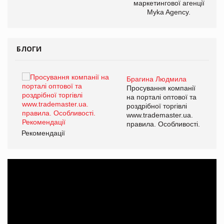
маркетингової агенції
Myka Agency.
БЛОГИ
Брагина Людмила
ї
Просування компанії
а
на порталі оптової та
роздрібної торгівлі
www.trademaster.ua.
і.
правила. Особливості.
Рекомендації
Ре