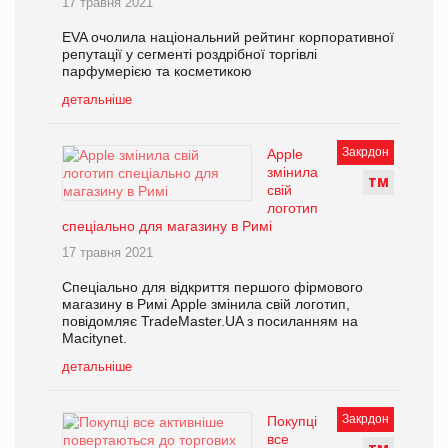
17 травня 2021
EVA очолила національний рейтинг корпоративної
репутації у сегменті роздрібної торгівлі
парфумерією та косметикою
детальніше
Закрдон
Apple
змінила
Т
М
свій
логотип
спеціально для магазину в Римі
17 травня 2021
Спеціально для відкриття першого фірмового
магазину в Римі Apple змінила свій логотип,
повідомляє TradeMaster.UA з посиланням на
Macitynet.
детальніше
Закрдон
Покупці
все