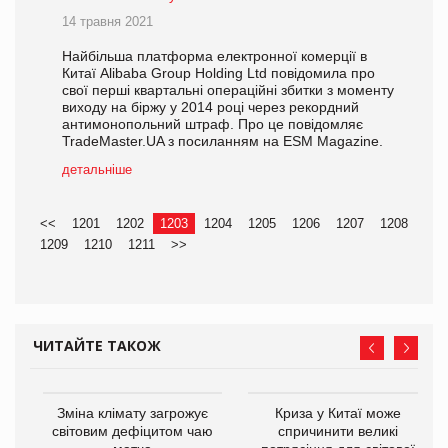
14 травня 2021
Найбільша платформа електронної комерції в
Китаї Alibaba Group Holding Ltd повідомила про
свої перші квартальні операційні збитки з моменту
виходу на біржу у 2014 році через рекордний
антимонопольний штраф. Про це повідомляє
TradeMaster.UA з посиланням на ESM Magazine.
детальніше
<<
1201
1202
1203
1204
1205
1206
1207
1208
1209
1210
1211
>>
ЧИТАЙТЕ ТАКОЖ
Зміна клімату загрожує
Криза у Китаї може
ne
світовим дефіцитом чаю
спричинити великі