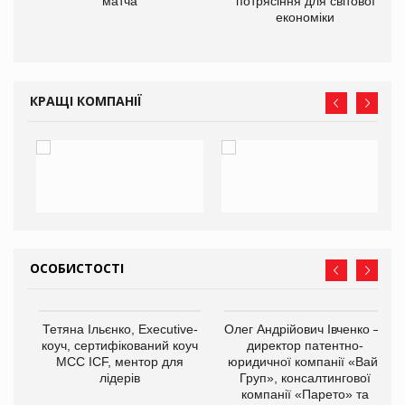
матча
потрясіння для світової
економіки
КРАЩІ КОМПАНІЇ
ОСОБИСТОСТІ
,
Тетяна Ільєнко, Executive-
Олег Андрійович Івченко —
ОВ
коуч, сертифікований коуч
директор патентно-
МСС ICF, ментор для
юридичної компанії «Вайз
лідерів
Груп», консалтингової
компанії «Парето» та