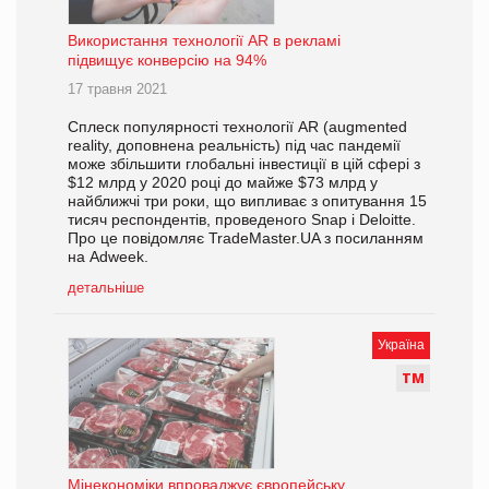
Використання технології AR в рекламі
підвищує конверсію на 94%
17 травня 2021
Сплеск популярності технології AR (augmented
reality, доповнена реальність) під час пандемії
може збільшити глобальні інвестиції в цій сфері з
$12 млрд у 2020 році до майже $73 млрд у
найближчі три роки, що випливає з опитування 15
тисяч респондентів, проведеного Snap і Deloitte.
Про це повідомляє TradeMaster.UA з посиланням
на Adweek.
детальніше
Україна
Т
М
Мінекономіки впроваджує європейську