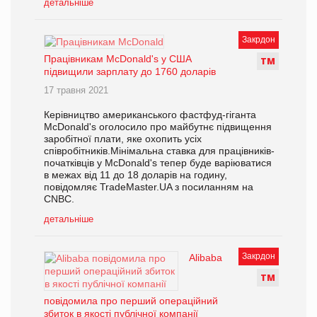
детальніше
Закрдон
Працівникам McDonald's у США
Т
М
підвищили зарплату до 1760 доларів
17 травня 2021
Керівництво американського фастфуд-гіганта
McDonald's оголосило про майбутнє підвищення
заробітної плати, яке охопить усіх
співробітників.Мінімальна ставка для працівників-
початківців у McDonald's тепер буде варіюватися
в межах від 11 до 18 доларів на годину,
повідомляє TradeMaster.UA з посиланням на
CNBC.
детальніше
Закрдон
Alibaba
Т
М
повідомила про перший операційний
збиток в якості публічної компанії