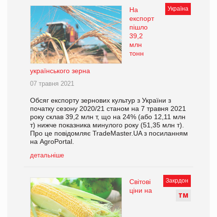
Україна
На
експорт
пішло
39,2
млн
тонн
українського зерна
07 травня 2021
Обсяг експорту зернових культур з України з
початку сезону 2020/21 станом на 7 травня 2021
року склав 39,2 млн т, що на 24% (або 12,11 млн
т) нижче показника минулого року (51,35 млн т).
Про це повідомляє TradeMaster.UA з посиланням
на AgroPortal.
детальніше
Закрдон
Світові
ціни на
Т
М