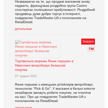
Незважаючи на те, що продажі магазинів знову
падають, французька роздрібна група Casino
спостерігає поліпшення прибутковості. Роздрібний
продавець дуже добре торгує в Інтернеті,
повідомляє TradeMaster.UA з посиланням на
RetailDetail.
детальніше
Закрдон
Т
М
Торгівельна мережа Rewe першою в
Німеччині випробовує безкасові
покупки
07 травня 2021
Rewe першим з німецьких рітейлерів випробовує
технологію "Pick & Go". У магазині в Кельні клієнти
незабаром зможуть робити покупки, не платячи
на касі. Про це повідомляє TradeMaster.UA з
посиланням на RetailDetail.
детальніше