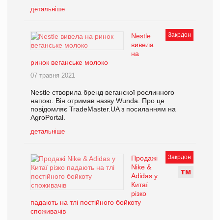
детальніше
Закрдон
Nestle
вивела
на
ринок веганське молоко
07 травня 2021
Nestle створила бренд веганскої рослинного
напою. Він отримав назву Wunda. Про це
повідомляє TradeMaster.UA з посиланням на
AgroPortal.
детальніше
Закрдон
Продажі
Nike &
Т
М
Adidas у
Китаї
різко
падають на тлі постійного бойкоту
споживачів