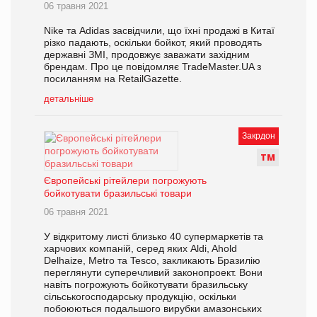
06 травня 2021
Nike та Adidas засвідчили, що їхні продажі в Китаї
різко падають, оскільки бойкот, який проводять
державні ЗМІ, продовжує заважати західним
брендам. Про це повідомляє TradeMaster.UA з
посиланням на RetailGazette.
детальніше
Закрдон
Т
М
Європейські рітейлери погрожують
бойкотувати бразильські товари
06 травня 2021
У відкритому листі близько 40 супермаркетів та
харчових компаній, серед яких Aldi, Ahold
Delhaize, Metro та Tesco, закликають Бразилію
переглянути суперечливий законопроект. Вони
навіть погрожують бойкотувати бразильську
сільськогосподарську продукцію, оскільки
побоюються подальшого вирубки амазонських