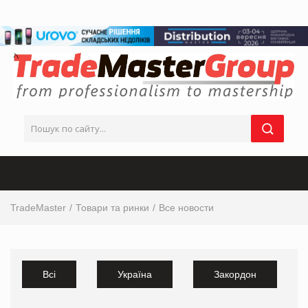
TradeMaster
Товари та ринки
Все новости
Всі
Україна
Закордон