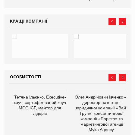
КРАЩІ КОМПАНІЇ
ОСОБИСТОСТІ
,
Тетяна Ільєнко, Executive-
Олег Андрійович Івченко —
ОВ
коуч, сертифікований коуч
директор патентно-
МСС ICF, ментор для
юридичної компанії «Вайз
лідерів
Груп», консалтингової
компанії «Парето» та
маркетингової агенції
Myka Agency.