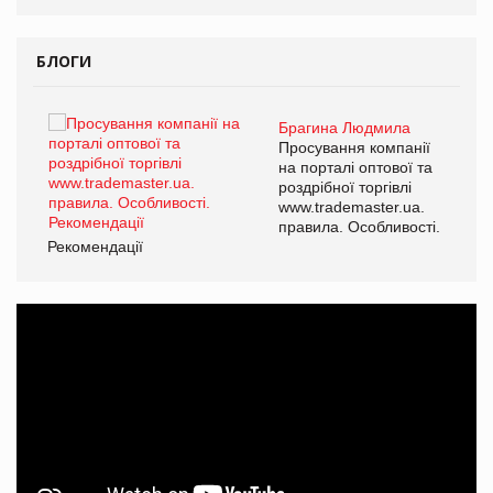
БЛОГИ
Брагина Людмила
ї
Просування компанії
а
на порталі оптової та
роздрібної торгівлі
www.trademaster.ua.
і.
правила. Особливості.
Рекомендації
Ре