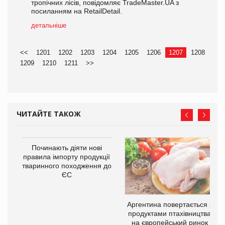
тропічних лісів, повідомляє TradeMaster.UA з
посиланням на RetailDetail.
детальніше
<<
1201
1202
1203
1204
1205
1206
1207
1208
1209
1210
1211
>>
ЧИТАЙТЕ ТАКОЖ
Починають діяти нові
правила імпорту продукції
тваринного походження до
ЄС
в
Аргентина повертається з
продуктами птахівництва
О:
на європейський ринок