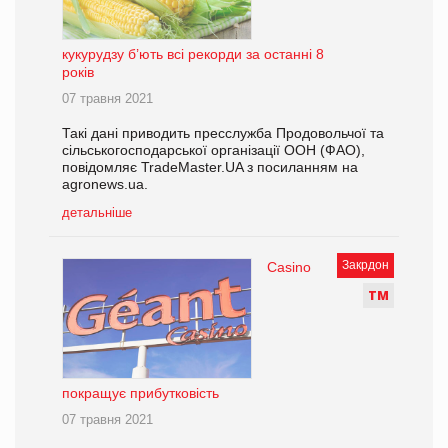
кукурудзу б’ють всі рекорди за останні 8
років
07 травня 2021
Такі дані приводить пресслужба Продовольчої та
сільськогосподарської організації ООН (ФАО),
повідомляє TradeMaster.UA з посиланням на
agronews.ua.
детальніше
Закрдон
Casino
Т
М
покращує прибутковість
07 травня 2021