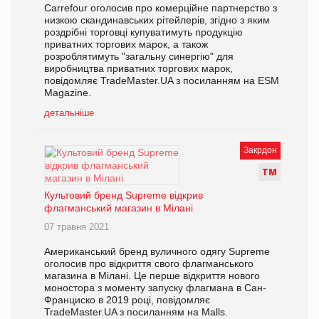
Carrefour оголосив про комерційне партнерство з
низкою скандинавських рітейлерів, згідно з яким
роздрібні торговці купуватимуть продукцію
приватних торгових марок, а також
розроблятимуть "загальну синергію" для
виробництва приватних торгових марок,
повідомляє TradeMaster.UA з посиланням на ESM
Magazine.
детальніше
Закрдон
Т
М
Культовий бренд Supreme відкрив
флагманський магазин в Мілані
07 травня 2021
Американський бренд вуличного одягу Supreme
оголосив про відкриття свого флагманського
магазина в Мілані. Це перше відкриття нового
моностора з моменту запуску флагмана в Сан-
Франциско в 2019 році, повідомляє
TradeMaster.UA з посиланням на Malls.