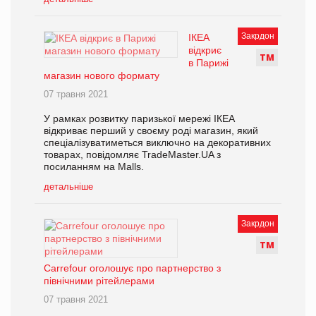
Закрдон
ІКЕА
відкриє
Т
М
в Парижі
магазин нового формату
07 травня 2021
У рамках розвитку паризької мережі ІКЕА
відкриває перший у своєму роді магазин, який
спеціалізуватиметься виключно на декоративних
товарах, повідомляє TradeMaster.UA з
посиланням на Malls.
детальніше
Закрдон
Т
М
Carrefour оголошує про партнерство з
північними рітейлерами
07 травня 2021