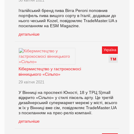
30 квітня 2021
Італійський бренд пива Birra Peroni поповнив
портфель пива вищого сорту в Італії, додавши до
нього чеський Kozel, повідомляє TradeMaster.UA з
посиланням на ESM Magazine.
детальніше
Україна
Т
М
Кібермистецтво у гастрокосмосі
вінницького «Сільпо»
29 квітня 2021
У Вінниці на проспекті Юності, 18 у ТРЦ S)mall
відкрито «Сільпо» у стилі піксель арту. Це третій
дизайнерський супермаркет мережі у місті, всього
ж їх у Вінниці вже сім, повідомляє TradeMaster.UA
з посиланням на прес-реліз компанії.
детальніше