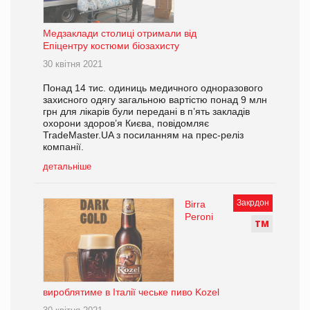
Медзаклади столиці отримали від
Епіцентру костюми біозахисту
30 квітня 2021
Понад 14 тис. одиниць медичного одноразового
захисного одягу загальною вартістю понад 9 млн
грн для лікарів були передані в п’ять закладів
охорони здоров’я Києва, повідомляє
TradeMaster.UA з посиланням на прес-реліз
компанії.
детальніше
Закрдон
Birra
Peroni
Т
М
вироблятиме в Італії чеське пиво Kozel