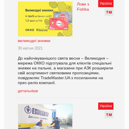
Україна
Лови з
Fishka
Т
М
великодні знижки
30 квітня 2021
До найочікуванішого свята весни – Великодня –
мережа ОККО підготувала для клієнтів спеціальні
знижки на пальне, а магазини при АЗК розширили
свій асортимент святковими пропозиціями,
повідомляє TradeMaster.UA з посиланням на
прес-реліз компанії.
детальніше
Україна
Т
М