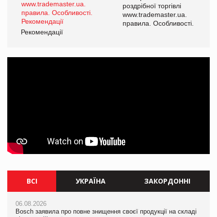
роздрібної торгівлі
www.trademaster.ua.
і.
правила. Особливості.
Рекомендації
Ре
ВСІ
УКРАЇНА
ЗАКОРДОННІ
06.08.2026
06.08.2026
06.08.2026
Bosch заявила про повне знищення своєї продукції на складі
Bosch заявила про повне знищення своєї продукції на складі
Bosch заявила про повне знищення своєї продукції на складі