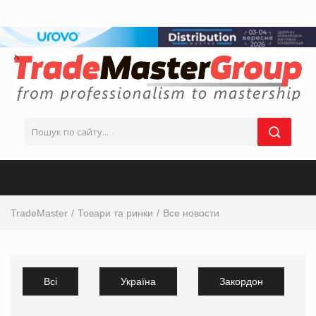
TradeMaster
Товари та ринки
Все новости
Всі
Україна
Закордон