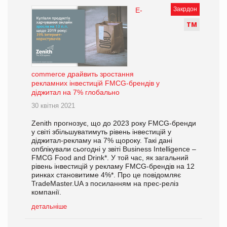
Закрдон
E-
Т
М
commerce драйвить зростання
рекламних інвестицій FMCG-брендів у
діджитал на 7% глобально
30 квітня 2021
Zenith прогнозує, що до 2023 року FMCG-бренди
у світі збільшуватимуть рівень інвестицій у
діджитал-рекламу на 7% щороку. Такі дані
опблікували сьогодні у звіті Business Intelligence –
FMCG Food and Drink*. У той час, як загальний
рівень інвестицій у рекламу FMCG-брендів на 12
ринках становитиме 4%*. Про це повідомляє
TradeMaster.UA з посиланням на прес-реліз
компанії.
детальніше