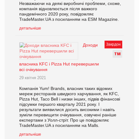
Незважаючи на деякі виробничі проблеми, схоже,
компанія відновлюється після важкого
пандемічного 2020 року, повідомляє
TradeMaster.UA з посиланням на ESM Magazine.
детальніше
Закрдон
Доходи
Т
М
власника KFC і Pizza Hut перевершили
всі очікування
29 квітня 2021
Компанія Yum! Brands, власник таких відомих
мереж ресторанів швидкого харчування, як KFC,
Pizza Hut, Taco Bell і низки інших, підвів фінансові
підсумки першого кварталу 2021 року. І
результати виявилися досить високими і навіть
зуміли перевищити очікування, озвучені раніше
експертами з Уолл-стріт. Про це повідомляє
TradeMaster.UA з посиланням на Malls.
детальніше