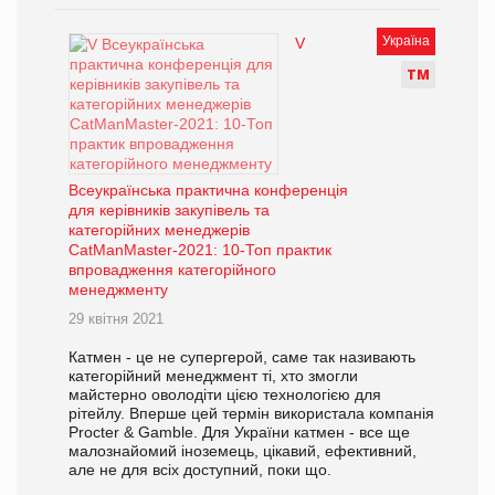
Україна
V
Т
М
Всеукраїнська практична конференція
для керівників закупівель та
категорійних менеджерів
CatManMaster-2021: 10-Топ практик
впровадження категорійного
менеджменту
29 квітня 2021
Катмен - це не супергерой, саме так називають
категорійний менеджмент ті, хто змогли
майстерно оволодіти цією технологією для
рітейлу. Вперше цей термін використала компанія
Procter & Gamble. Для України катмен - все ще
малознайомий іноземець, цікавий, ефективний,
але не для всіх доступний, поки що.