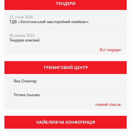
ТЕНДЕРИ
21 січня 2026
ТДВ «Золотоніський маслоробний комбінат»
03 липня 2023
Тендери компанії
Всі тендери
ТРЕНІНГОВИЙ ЦЕНТР
Яна Олентир
Тетяна Ільєнко
повний список
НАЙБЛИЖЧА КОНФЕРЕНЦІЯ