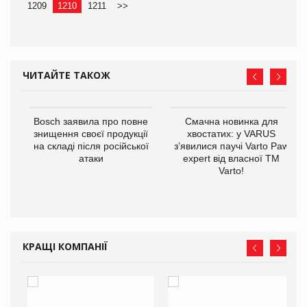
1209
1210
1211
>>
ЧИТАЙТЕ ТАКОЖ
 $1
Bosch заявила про повне
Смачна новинка для
знищення своєї продукції
хвостатих: у VARUS
на складі після російської
з’явилися паучі Varto Paw
атаки
expert від власної ТМ
Varto!
КРАЩІ КОМПАНІЇ