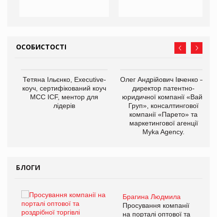
ОСОБИСТОСТІ
,
Тетяна Ільєнко, Executive-
Олег Андрійович Івченко —
ОВ
коуч, сертифікований коуч
директор патентно-
МСС ICF, ментор для
юридичної компанії «Вайз
лідерів
Груп», консалтингової
компанії «Парето» та
маркетингової агенції
Myka Agency.
БЛОГИ
Брагина Людмила
ї
Просування компанії
а
на порталі оптової та