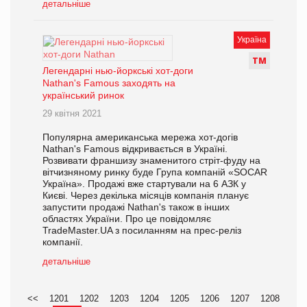
детальніше
Україна
Т
М
Легендарні нью-йоркські хот-доги
Nathan's Famous заходять на
український ринок
29 квітня 2021
Популярна американська мережа хот-догів
Nathan's Famous відкривається в Україні.
Розвивати франшизу знаменитого стріт-фуду на
вітчизняному ринку буде Група компаній «SOCAR
Україна». Продажі вже стартували на 6 АЗК у
Києві. Через декілька місяців компанія планує
запустити продажі Nathan's також в інших
областях України. Про це повідомляє
TradeMaster.UA з посиланням на прес-реліз
компанії.
детальніше
<<
1201
1202
1203
1204
1205
1206
1207
1208