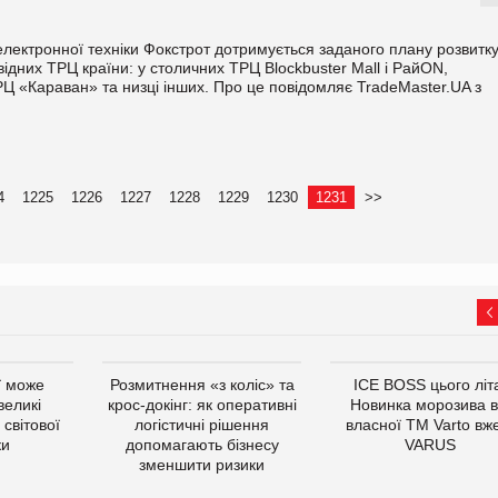
електронної техніки Фокстрот дотримується заданого плану розвитк
відних ТРЦ країни: у столичних ТРЦ Blockbuster Mall і РайON,
РЦ «Караван» та низці інших. Про це повідомляє TradeMaster.UA з
4
1225
1226
1227
1228
1229
1230
1231
>>
ї може
Розмитнення «з коліс» та
ICE BOSS цього літ
великі
крос-докінг: як оперативні
Новинка морозива в
світової
логістичні рішення
власної ТМ Varto вж
ки
допомагають бізнесу
VARUS
зменшити ризики