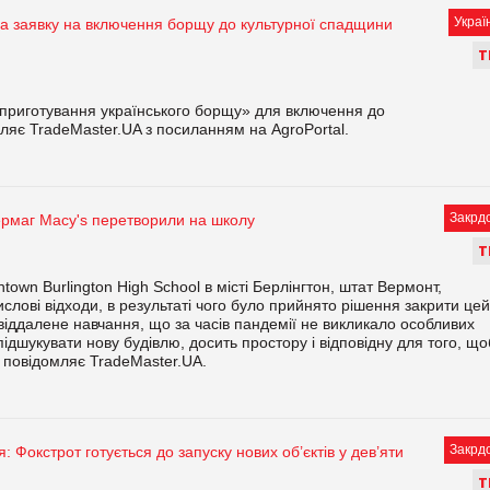
Украї
а заявку на включення борщу до культурної спадщини
Т
 приготування українського борщу» для включення до
яє TradeMaster.UA з посиланням на AgroPortal.
Закрд
ермаг Macy's перетворили на школу
Т
town Burlington High School в місті Берлінгтон, штат Вермонт,
слові відходи, в результаті чого було прийнято рішення закрити цей
віддалене навчання, що за часів пандемії не викликало особливих
ідшукувати нову будівлю, досить простору і відповідну для того, що
е повідомляє TradeMaster.UA.
Закрд
: Фокстрот готується до запуску нових об’єктів у дев’яти
Т