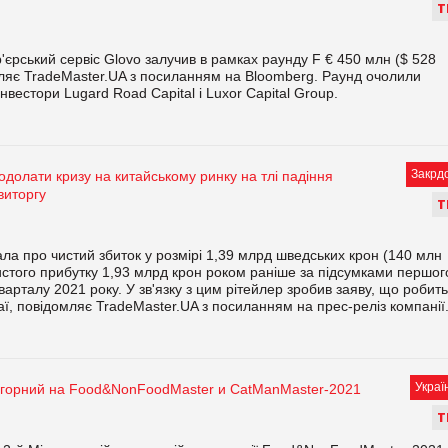
Т
р'єрський сервіс Glovo залучив в рамках раунду F € 450 млн ($ 528
ляє TradeMaster.UA з посиланням на Bloomberg. Раунд очолили
нвестори Lugard Road Capital і Luxor Capital Group.
Закрд
долати кризу на китайському ринку на тлі падіння
виторгу
Т
ала про чистий збиток у розмірі 1,39 млрд шведських крон (140 млн
истого прибутку 1,93 млрд крон роком раніше за підсумками першог
варталу 2021 року. У зв'язку з цим рітейлер зробив заяву, що робить
ї, повідомляє TradeMaster.UA з посиланням на прес-реліз компанії
Украї
горний на Food&NonFoodMaster и CatManMaster-2021
Т