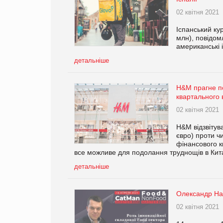
02 квітня 2021
Іспанський ку
млн), повідом
американські і
детальніше
H&M прагне по
квартального 
02 квітня 2021
H&M відзвітув
євро) проти ч
фінансового к
все можливе для подолання труднощів в Кита
детальніше
Олександр На
02 квітня 2021