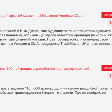
Закрд
ла 4-зірковий магазин в Мегамоллі American Dream
Т
ований в Нью-Джерсі, чиє будівництво та чергові етапи відкриття
ерез пандемію, отримав ще одного іменитого орендаря (всього їх вж
 тут свій фізичний магазин. Нова торгова точка, яка почала свою
магазином Amazon в США, повідомляє TradeMaster.UA з посиланням 
Закрд
 топ-500 найкращих європейських транскордонних веб-
Т
третє видання "Топ-500 транскордонних мереж роздрібної торгівлі 
ейських транскордонних інтернет-магазинів. Про це повідомляє