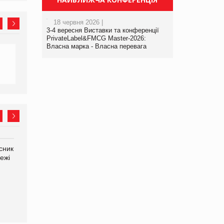
18 червня 2026 |
3-4 вересня Виставки та конференції
PrivateLabel&FMCG Master-2026:
Власна марка - Власна перевага
сник
Олексій Логачов-Михайлов
ежі
Файно маркет Директор
департаменту з
виробництва
Яна Сараніна, директор
компанії «УкраМарин»