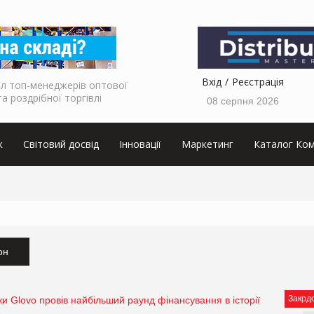
Вхід
Реєстрація
л топ-менеджерів оптової
та роздрібної торгівлі
08 серпня 2026
к
Світовий досвід
Інновації
Маркетинг
Каталог Ком
он
Закрд
ки Glovo провів найбільший раунд фінансування в історії