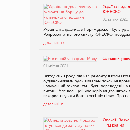
Україна подал
ЮНЕСКО
01 квітня 2021
Україна направила в Париж досьє «Культура
Репрезентативного списку ЮНЕСКО, повідомл
детальніше
Колишній унів
01 квітня 2021
Влітку 2020 року, під час ремонту школи Down
будівельниками були виявлені токсичні проми
навчальний заклад. Учні були переведені на 
питань. Але весь цей час керівництво школи п
використовувати його в освітніх цілях. Про ц
детальніше
Олексій Зозуля
ТРЦ країни