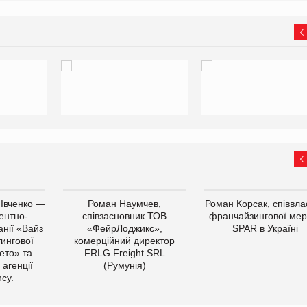
 Івченко —
Роман Наумчев,
Роман Корсак, співвла
ентно-
співзасновник ТОВ
франчайзингової мер
нії «Вайз
«ФейрЛоджикс»,
SPAR в Україні
тингової
комерційний директор
ето» та
FRLG Freight SRL
 агенції
(Румунія)
cy.