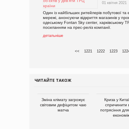
01 квітня 2021
Один із найбільших ритейлерів побутової та 
мережі, анонсуючи відкриття магазинів у про
одеському Fontan Sky center, харківському Т
посиланням на прес-реліз компанії.
детальніше
<<
1221
1222
1223
122
ЧИТАЙТЕ ТАКОЖ
ує виробника
Зміна клімату загрожує
Криза у Кита
добавок Thorne
світовим дефіцитом чаю
спричинити 
матча
потрясіння для 
економі