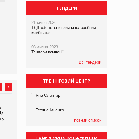
ТЕНДЕРИ
у
21 січня 2026
ТДВ «Золотоніський маслоробний
комбінат»
03 липня 2023
Тендери компанії
Всі тендери
ТРЕНІНГОВИЙ ЦЕНТР
Яна Олентир
а!
EVA.UA запустила
Kraft Heinz скоротила
Тетяна Ільєнко
ід
кампанію «Хто б знав» про
збиток у першому півріччі
е у
асортимент, якого покупці
повний список
не очікують побачити на
платформі
НАЙБЛИЖЧА КОНФЕРЕНЦІЯ