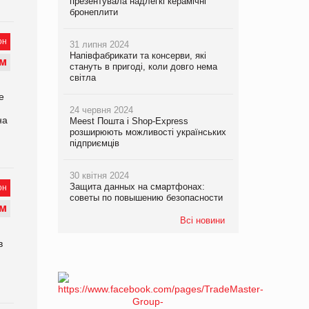
презентувала надлегкі керамічні
бронеплити
он
31 липня 2024
Напівфабрикати та консерви, які
М
стануть в пригоді, коли довго нема
світла
е
24 червня 2024
на
Meest Пошта і Shop-Express
розширюють можливості українських
підприємців
30 квітня 2024
Защита данных на смартфонах:
он
советы по повышению безопасности
М
Всі новини
в