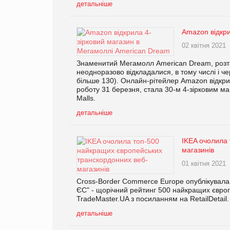
детальніше
Amazon відкри
02 квітня 2021
Знаменитий Мегамолл American Dream, розташ
неодноразово відкладалися, в тому числі і ч
більше 130). Онлайн-рітейлер Amazon відкрив
роботу 31 березня, стала 30-м 4-зірковим 
Malls.
детальніше
IKEA очолила
магазинів
01 квітня 2021
Cross-Border Commerce Europe опублікувала 
ЄС" - щорічний рейтинг 500 найкращих європ
TradeMaster.UA з посиланням на RetailDetail.
детальніше