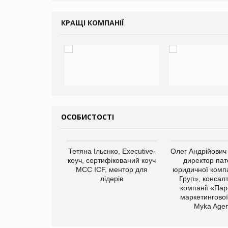
КРАЩІ КОМПАНІЇ
ОСОБИСТОСТІ
Тетяна Ільєнко, Executive-
Олег Андрійович
коуч, сертифікований коуч
директор пат
МСС ICF, ментор для
юридичної компа
лідерів
Груп», консал
компанії «Пар
маркетингової
арас Ігорович,
Myka Agen
иробництва ТОВ
Герчак"