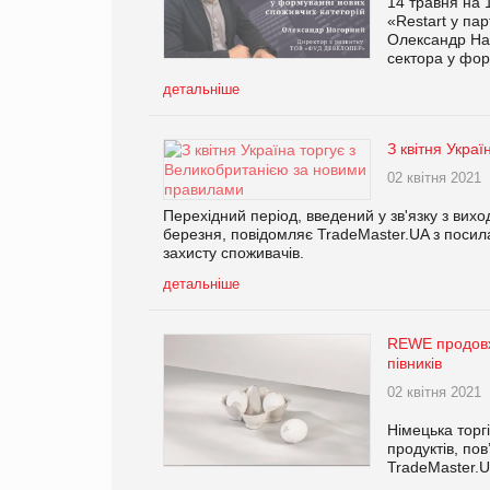
14 травня на 
«Restart у пар
Олександр Наг
сектора у фор
детальніше
З квітня Укра
02 квітня 2021
Перехідний період, введений у зв'язку з вих
березня, повідомляє TradeMaster.UA з посил
захисту споживачів.
детальніше
REWE продовжи
півників
02 квітня 2021
Німецька торг
продуктів, по
TradeMaster.