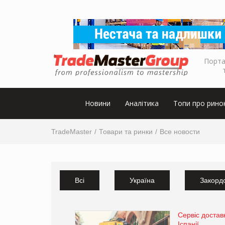
Порта
Новини
Аналітика
Топи про рино
TradeMaster
Товари та ринки
Все новости
Всі
Україна
Закорд
Сервіс достав
Іспанії