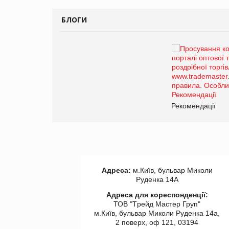
БЛОГИ
Брагина Людмила
Просування компанії на
порталі оптової та
роздрібної торгівлі
www.trademaster.ua.
правила. Особливості.
ії
Рекомендації
Адреса:
м.Київ, бульвар Миколи
Руденка 14А
Адреса для кореспонденції:
ТОВ "Tрейд Мастер Груп"
м.Київ, бульвар Миколи Руденка 14а,
2 поверх, оф 121, 03194