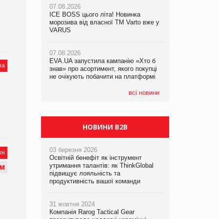
07.08.2026
07.08.2026
ICE BOSS цього літа! Новинка
ICE BOSS цього літа! Новинка
07.08.2026
морозива від власної ТМ Varto вже у
морозива від власної ТМ Varto вже у
Франція заборонила рекламні дзвінки
VARUS
VARUS
без згоди клієнтів
07.08.2026
07.08.2026
EVA.UA запустила кампанію «Хто б
EVA.UA запустила кампанію «Хто б
на
знав» про асортимент, якого покупці
знав» про асортимент, якого покупці
не очікують побачити на платформі
не очікують побачити на платформі
всі новини
НОВИНИ B2B
03 березня 2026
он
Освітній бенефіт як інструмент
утримання талантів: як ThinkGlobal
М
підвищує лояльність та
продуктивність вашої команди
31 жовтня 2024
Компанія Rarog Tactical Gear