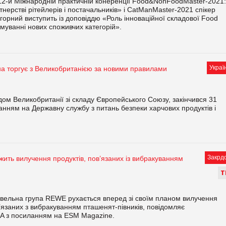
12-й Міжнародній практичній конеренції Food&NonFoodMaster-2021:
тнерстві рітейлерів і постачальників» і CatManMaster-2021 спікер
орний виступить із доповіддю «Роль інноваційної складової Food
муванні нових споживчих категорій».
Украї
їна торгує з Великобританією за новими правилами
одом Великобританії зі складу Європейського Союзу, закінчився 31
анням на Державну службу з питань безпеки харчових продуктів і
Закрд
ть вилучення продуктів, пов’язаних із вибракуванням
Т
івельна група REWE рухається вперед зі своїм планом вилучення
в’язаних з вибракуванням пташенят-півників, повідомляє
UA з посиланням на ESM Magazine.