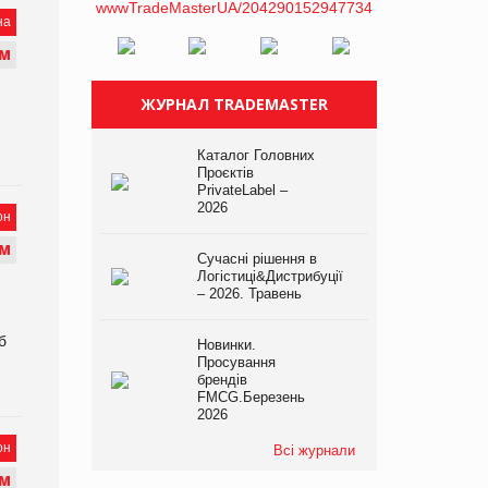
на
М
ЖУРНАЛ TRADEMASTER
Каталог Головних
Проєктів
PrivateLabel –
2026
он
М
Сучасні рішення в
Логістиці&Дистрибуції
– 2026. Травень
б
Новинки.
Просування
брендів
FMCG.Березень
2026
он
Всі журнали
М