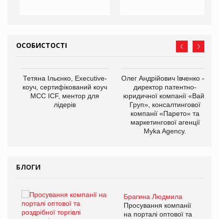
ОСОБИСТОСТІ
,
Тетяна Ільєнко, Executive-
Олег Андрійович Івченко —
ОВ
коуч, сертифікований коуч
директор патентно-
МСС ICF, ментор для
юридичної компанії «Вайз
лідерів
Груп», консалтингової
компанії «Парето» та
маркетингової агенції
Myka Agency.
БЛОГИ
Брагина Людмила
ї
Просування компанії
а
на порталі оптової та