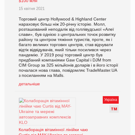
$100 млн
15 квітня 2021
Торговий центр Hollywood & Highland Center
нараховує більш ніж 20-річну історію. Молл,
розташований неподалік від голлівудської «Алеї
слави», був однією з центральних точок розвитку
району та центром тяжіння туристів, проте, як і
багато великих торгових центрів, став відчувати
відтік відвідувачів, який тільки посилився через
пандемію. У 2019 році торговий центр був
придбаний компаніями Gaw Capital і DJM from
CIM Group за 325 мільйонів доларів і в його історії
почалася нова глава, повідомляє TradeMaster.UA
з посиланням на Malls.
детальніше
Україна
Т
М
Колаборація вітамінної лінійки чаю