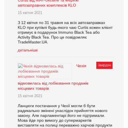
Curtis від MAY-Ukraine та мережі
автозаправних комплексів KLO
15 квітня 2021
З 12 квітня по 31 травня на всіх автозаправках
KLO при купівлі будь-якого чаю Curtis кожен клієнт
отримує в подарунок Immuno Black Tea або
Activity Black Tea. Про це повідомляє
TradeMaster.UA.
детальніше
Закрдон
Чехія
відмовилась від лобіювання продажів
місцевих товарів
15 квітня 2021
Ланцюги постачання у Чехії могли б бути
радикально змінені унаслідок прийняття нового
закону. Але парламентарі його не підтримали.
Мова йде про вимогу до супермаркетів
виставляти на полиці переважно харчові продукти