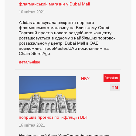
флагманський магазин у Dubai Mall
16 квітня 2021
Adidas анонсувала відкриття першого
флагманського магазину на Близькому Сході.
Торговий простір нового роздрібного концепту
розташовується в одному з найбільших торгово-
розважальному центрі Dubai Mall в ОАЕ,
повідомляє TradeMaster.UA з посиланням на
Chain Store Age.
детальніше
Україна
НБУ
Т
М
погіршив прогноз по інфляції і ВВП
16 квітня 2021
Національний банк України погіршив прогноз