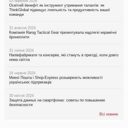
03 березня 2026
Освітній бенефіт як інструмент утримання талантів: як
ThinkGlobal підвищує лояльність та продуктивність вашої
команди
31 жовтня 2024
Компанія Rarog Tactical Gear презентувала надлегкі керамічні
бронеплити
31 липня 2024
Напівфабрикати та консерви, які стануть в пригоді, коли довго
нема світла
24 червня 2024
Meest Пошта і Shop-Express розширюють можливості
українських підприємців
30 квітня 2024
Защита данных на смартфонах: советы по повышению
безопасности
Всі новини