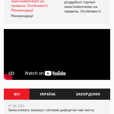
роздрібної торгівлі
www.trademaster.ua.
і.
правила. Особливості.
Рекомендації
Ре
ВСІ
УКРАЇНА
ЗАКОРДОННІ
07.08.2026
07.08.2026
07.08.2026
Зміна клімату загрожує світовим дефіцитом чаю матча
Зміна клімату загрожує світовим дефіцитом чаю матча
Зміна клімату загрожує світовим дефіцитом чаю матча