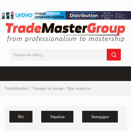
TradeMaster
Товари та ринки
Все новости
Всі
Україна
Закордон