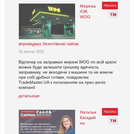
Україна
Мережа
АЗК
Т
М
WOG
впроваджує безготівкові чайові
16 квітня 2021
Відтепер на заправках мережі WOG по всій країні
можна буде залишити грошову вдячність
заправнику, не виходячи з машини та не маючи
при собі дрібної готівки, повідомляє
TradeMaster.UA з посиланням на прес-реліз
компанії.
детальніше
Україна
Наталья
Кагадий
Т
М
на