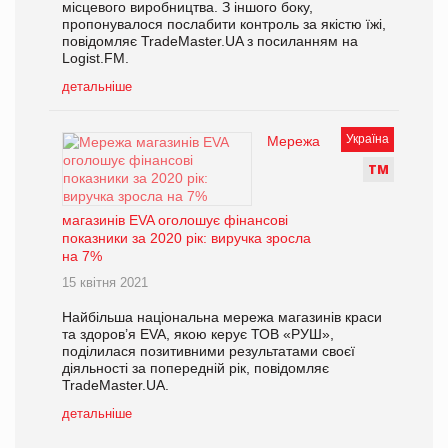
місцевого виробництва. З іншого боку,
пропонувалося послабити контроль за якістю їжі,
повідомляє TradeMaster.UA з посиланням на
Logist.FM.
детальніше
Україна
Мережа
Т
М
магазинів EVA оголошує фінансові
показники за 2020 рік: виручка зросла
на 7%
15 квітня 2021
Найбільша національна мережа магазинів краси
та здоров’я EVA, якою керує ТОВ «РУШ»,
поділилася позитивними результатами своєї
діяльності за попередній рік, повідомляє
TradeMaster.UA.
детальніше