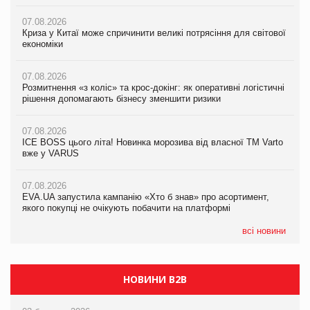
07.08.2026
07.08.2026
07.08.2026
Криза у Китаї може спричинити великі потрясіння для світової
Криза у Китаї може спричинити великі потрясіння для світової
Криза у Китаї може спричинити великі потрясіння для світової
економіки
економіки
економіки
07.08.2026
07.08.2026
07.08.2026
Розмитнення «з коліс» та крос-докінг: як оперативні логістичні
Розмитнення «з коліс» та крос-докінг: як оперативні логістичні
Kraft Heinz скоротила збиток у першому півріччі
рішення допомагають бізнесу зменшити ризики
рішення допомагають бізнесу зменшити ризики
07.08.2026
07.08.2026
07.08.2026
Продажі Hugo Boss впали на 9%
ICE BOSS цього літа! Новинка морозива від власної ТМ Varto
ICE BOSS цього літа! Новинка морозива від власної ТМ Varto
вже у VARUS
вже у VARUS
07.08.2026
Франція заборонила рекламні дзвінки без згоди клієнтів
07.08.2026
07.08.2026
EVA.UA запустила кампанію «Хто б знав» про асортимент,
EVA.UA запустила кампанію «Хто б знав» про асортимент,
якого покупці не очікують побачити на платформі
якого покупці не очікують побачити на платформі
всі новини
НОВИНИ B2B