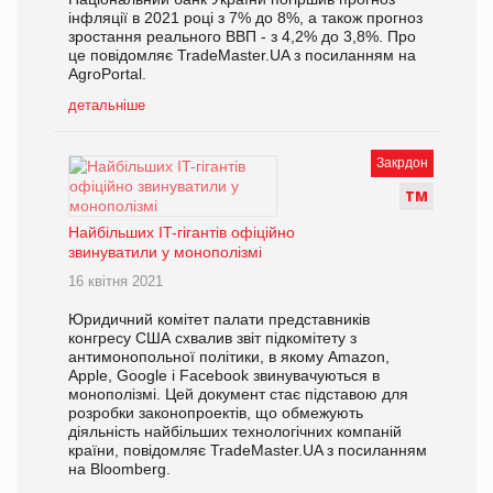
інфляції в 2021 році з 7% до 8%, а також прогноз
зростання реального ВВП - з 4,2% до 3,8%. Про
це повідомляє TradeMaster.UA з посиланням на
AgroPortal.
детальніше
Закрдон
Т
М
Найбільших IT-гігантів офіційно
звинуватили у монополізмі
16 квітня 2021
Юридичний комітет палати представників
конгресу США схвалив звіт підкомітету з
антимонопольної політики, в якому Amazon,
Apple, Google і Facebook звинувачуються в
монополізмі. Цей документ стає підставою для
розробки законопроектів, що обмежують
діяльність найбільших технологічних компаній
країни, повідомляє TradeMaster.UA з посиланням
на Bloomberg.