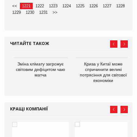
<<
1221
1222
1223
1224
1225
1226
1227
1228
1229
1230
1231
>>
ЧИТАЙТЕ ТАКОЖ
Зміна клімату загрожує
Криза у Китаї може
ne
світовим дефіцитом чаю
спричинити великі
матча
потрясіння для світової
економіки
КРАЩІ КОМПАНІЇ